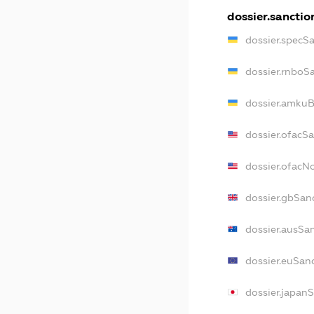
dossier.sanctio
dossier.specS
dossier.rnboS
dossier.amkuB
dossier.ofacS
dossier.ofac
dossier.gbSan
dossier.ausSa
dossier.euSan
dossier.japan