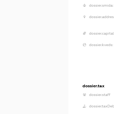
dossier.smida:
dossier.addres
dossier.capital
dossier.kveds:
dossier.tax
dossier.staff
dossier.taxDe