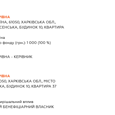
РІВНА
ЇНА, 61050, ХАРКІВСЬКА ОБЛ.,
ЕСЕНСЬКА, БУДИНОК 10, КВАРТИРА
їна
о фонду (грн.):
1 000
(100 %)
РІВНА
-
КЕРІВНИК
РІВНА
1050, ХАРКІВСЬКА ОБЛ., МІСТО
КА, БУДИНОК 10, КВАРТИРА 37
ирішальний вплив
Й БЕНЕФІЦІАРНИЙ ВЛАСНИК