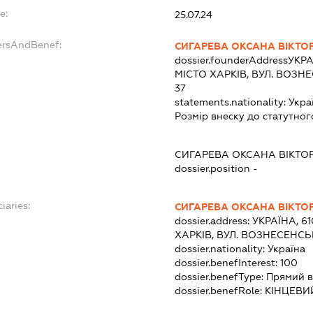
e:
25.07.24
ersAndBenef:
СИГАРЕВА ОКСАНА ВІКТО
dossier.founderAddress
УКРА
МІСТО ХАРКІВ, ВУЛ. ВОЗН
37
statements.nationality:
Укра
Розмір внеску до статутног
СИГАРЕВА ОКСАНА ВІКТО
dossier.position -
iaries:
СИГАРЕВА ОКСАНА ВІКТО
dossier.address:
УКРАЇНА, 6
ХАРКІВ, ВУЛ. ВОЗНЕСЕНСЬ
dossier.nationality:
Україна
dossier.benefInterest:
100
dossier.benefType:
Прямий в
dossier.benefRole:
КІНЦЕВИ