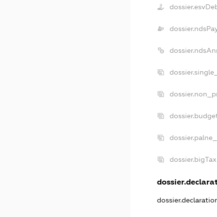
dossier.esvDe
dossier.ndsPa
dossier.ndsAn
dossier.singl
dossier.non_p
dossier.budge
dossier.palne_
dossier.bigTa
dossier.declarat
dossier.declarati