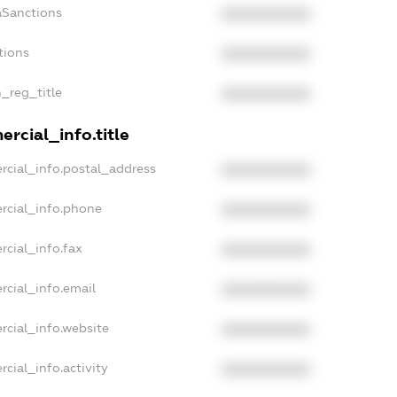
aSanctions
XXXXXXXXXX
tions
XXXXXXXXXX
n_reg_title
XXXXXXXXXX
rcial_info.title
rcial_info.postal_address
XXXXXXXXXX
rcial_info.phone
XXXXXXXXXX
rcial_info.fax
XXXXXXXXXX
rcial_info.email
XXXXXXXXXX
rcial_info.website
XXXXXXXXXX
cial_info.activity
XXXXXXXXXX