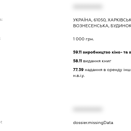
XXXXXXXXXX
s:
УКРАЇНА, 61050, ХАРКІВСЬК
ВОЗНЕСЕНСЬКА, БУДИНОК 
:
1 000 грн.
59.11
виробництво кіно- та в
58.11
видання книг
77.39
надання в оренду інши
н.в.і.у.
XXXXXXXXXX
bt
dossier.missingData