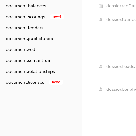
document.balances
dossier.regDat
document.scorings
new!
dossier.found
document.tenders
document.publicfunds
document.ved
document.semantrum
dossier.heads:
document.relationships
document.licenses
new!
dossier.benefic