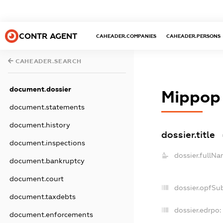
CONTR AGENT
CAHEADER.COMPANIES
CAHEADER.PERSONS
CAHEADER.SEARCH
document.dossier
Міррор
document.statements
document.history
dossier.title
document.inspections
dossier.fullNa
document.bankruptcy
document.court
dossier.opfSu
document.taxdebts
dossier.edrpo:
document.enforcements