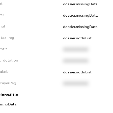
bt
dossier.missingData
yer
dossier.missingData
nul
dossier.missingData
e_tax_reg
dossier.notInList
rofit
XXXXXXXXXX
t_dotation
XXXXXXXXXX
akciz
dossier.notInList
xPayerReg
XXXXXXXXXX
ions.title
ons.noData