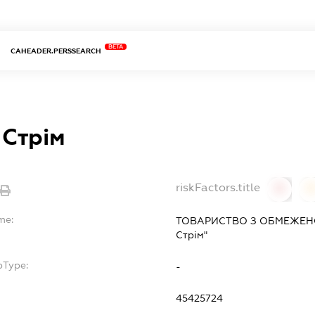
BETA
CAHEADER.PERSSEARCH
 Стрім
riskFactors.title
0
0
me:
ТОВАРИСТВО З ОБМЕЖЕНО
Стрім"
bType:
-
45425724