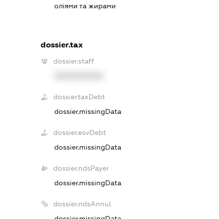
оліями та жирами
dossier.tax
dossier.staff
XXXXXXXXXX
dossier.taxDebt
dossier.missingData
dossier.esvDebt
dossier.missingData
dossier.ndsPayer
dossier.missingData
dossier.ndsAnnul
dossier.missingData