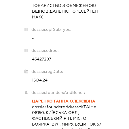
ТОВАРИСТВО З ОБМЕЖЕНОЮ
ВІДПОВІДАЛЬНІСТЮ "ЕСЕЙТЕН
МАКС"
dossier.opfSubType:
-
dossier.edrpo:
45427297
dossier.regDate:
15.04.24
dossier.foundersAndBenef:
ЦАРЕНКО ГАННА ОЛЕКСІЇВНА
dossier.founderAddress
УКРАЇНА,
08150, КИЇВСЬКА ОБЛ.,
ФАСТІВСЬКИЙ Р-Н, МІСТО
БОЯРКА, ВУЛ. МИРУ, БУДИНОК 57