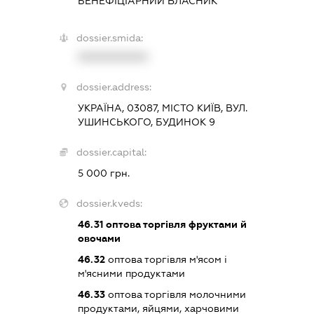
БЕНЕФІЦІАРНИЙ ВЛАСНИК
dossier.smida:
XXXXXXXXXX
dossier.address:
УКРАЇНА, 03087, МІСТО КИЇВ, ВУЛ.
УШИНСЬКОГО, БУДИНОК 9
dossier.capital:
5 000 грн.
dossier.kveds:
46.31
оптова торгівля фруктами й
овочами
46.32
оптова торгівля м'ясом і
м'ясними продуктами
46.33
оптова торгівля молочними
продуктами, яйцями, харчовими