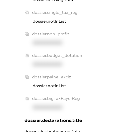
dossier.single_tax_reg
dossier.notInList
dossier.non_profit
XXXXXXXXXX
dossier.budget_dotation
XXXXXXXXXX
dossier.palne_akciz
dossier.notInList
dossier.bigTaxPayerReg
XXXXXXXXXX
dossier.declarations.title
dossier.declarations.noData