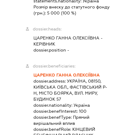
statements.nationality:
Україна
Розмір внеску до статутного фонду
(грн.):
5 000
(100 %)
dossier.heads:
ЦАРЕНКО ГАННА ОЛЕКСІЇВНА
-
КЕРІВНИК
dossier.position -
dossier.beneficiaries:
ЦАРЕНКО ГАННА ОЛЕКСІЇВНА
dossier.address:
УКРАЇНА, 08150,
КИЇВСЬКА ОБЛ., ФАСТІВСЬКИЙ Р-
Н, МІСТО БОЯРКА, ВУЛ. МИРУ,
БУДИНОК 57
dossier.nationality:
Україна
dossier.benefInterest:
100
dossier.benefType:
Прямий
вирішальний вплив
dossier.benefRole:
КІНЦЕВИЙ