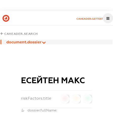
CAHEADER.GETTEST
CAHEADER.SEARCH
document.dossier
ЕСЕЙТЕН МАКС
riskFactors.title
0
0
0
dossier.fullName: