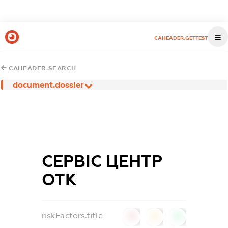
CAHEADER.GETTEST
CAHEADER.SEARCH
document.dossier
СЕРВІС ЦЕНТР
ОТК
riskFactors.title
0
0
0