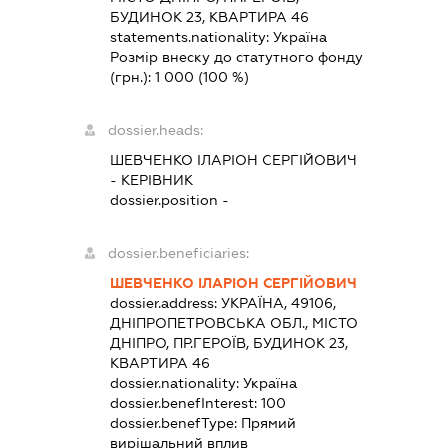
БУДИНОК 23, КВАРТИРА 46
statements.nationality:
Україна
Розмір внеску до статутного фонду
(грн.):
1 000
(100 %)
dossier.heads:
ШЕВЧЕНКО ІЛАРІОН СЕРГІЙОВИЧ
-
КЕРІВНИК
dossier.position -
dossier.beneficiaries:
ШЕВЧЕНКО ІЛАРІОН СЕРГІЙОВИЧ
dossier.address:
УКРАЇНА, 49106,
ДНІПРОПЕТРОВСЬКА ОБЛ., МІСТО
ДНІПРО, ПР.ГЕРОЇВ, БУДИНОК 23,
КВАРТИРА 46
dossier.nationality:
Україна
dossier.benefInterest:
100
dossier.benefType:
Прямий
вирішальний вплив