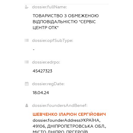
dossier.fullName:
ТОВАРИСТВО З ОБМЕЖЕНОЮ
ВІДПОВІДАЛЬНІСТЮ "СЕРВІС
ЦЕНТР ОТК"
dossier.opfSubType:
-
dossier.edrpo:
45427323
dossier.regDate:
18.04.24
dossier.foundersAndBenef:
ШЕВЧЕНКО ІЛАРІОН СЕРГІЙОВИЧ
dossier.founderAddress
УКРАЇНА,
49106, ДНІПРОПЕТРОВСЬКА ОБЛ.,
МІСТО ДНІПРО, ПР.ГЕРОЇВ,