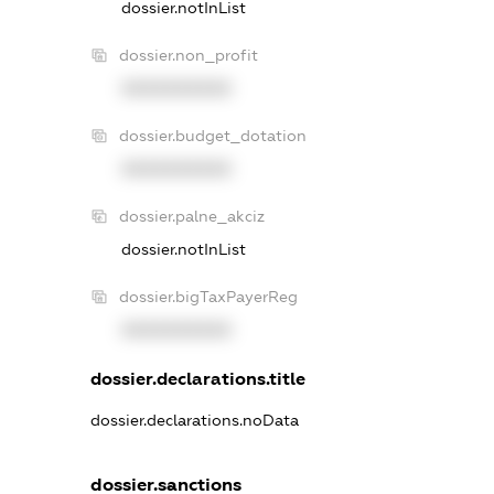
dossier.notInList
dossier.non_profit
XXXXXXXXXX
dossier.budget_dotation
XXXXXXXXXX
dossier.palne_akciz
dossier.notInList
dossier.bigTaxPayerReg
XXXXXXXXXX
dossier.declarations.title
dossier.declarations.noData
dossier.sanctions