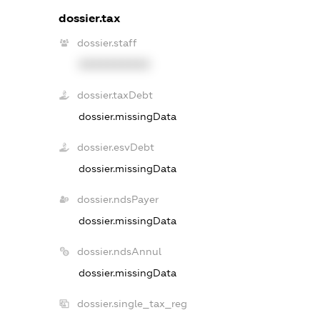
dossier.tax
dossier.staff
XXXXXXXXXX
dossier.taxDebt
dossier.missingData
dossier.esvDebt
dossier.missingData
dossier.ndsPayer
dossier.missingData
dossier.ndsAnnul
dossier.missingData
dossier.single_tax_reg