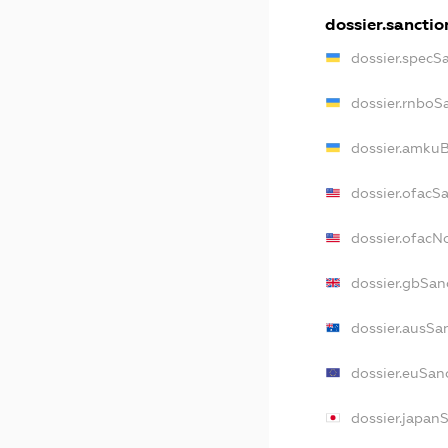
dossier.sanctio
dossier.specS
dossier.rnboS
dossier.amkuB
dossier.ofacS
dossier.ofac
dossier.gbSan
dossier.ausSa
dossier.euSan
dossier.japan