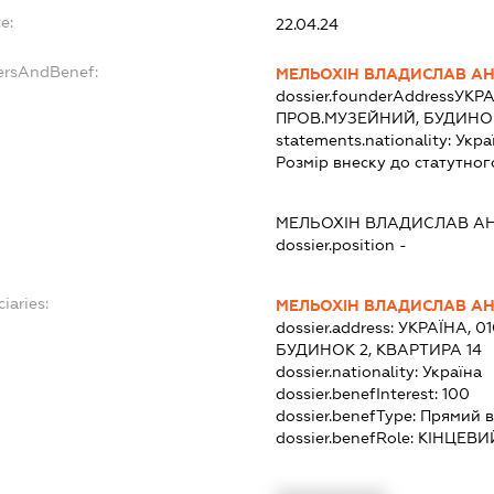
e:
22.04.24
ersAndBenef:
МЕЛЬОХІН ВЛАДИСЛАВ А
dossier.founderAddress
УКРА
ПРОВ.МУЗЕЙНИЙ, БУДИНОК
statements.nationality:
Укра
Розмір внеску до статутног
МЕЛЬОХІН ВЛАДИСЛАВ А
dossier.position -
iaries:
МЕЛЬОХІН ВЛАДИСЛАВ А
dossier.address:
УКРАЇНА, 0
БУДИНОК 2, КВАРТИРА 14
dossier.nationality:
Україна
dossier.benefInterest:
100
dossier.benefType:
Прямий в
dossier.benefRole:
КІНЦЕВИ