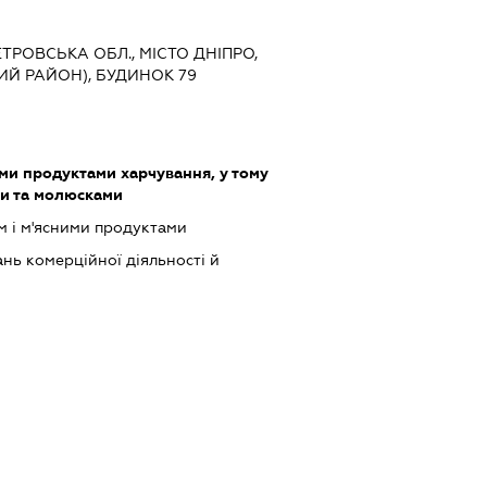
ЕТРОВСЬКА ОБЛ., МІСТО ДНІПРО,
ИЙ РАЙОН), БУДИНОК 79
ми продуктами харчування, у тому
ми та молюсками
м і м'ясними продуктами
нь комерційної діяльності й