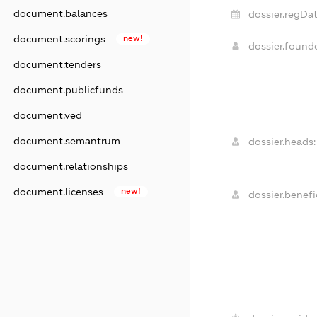
document.balances
dossier.regDat
document.scorings
new!
dossier.found
document.tenders
document.publicfunds
document.ved
document.semantrum
dossier.heads:
document.relationships
document.licenses
new!
dossier.benefic