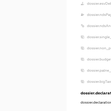
dossier.esvDe
dossier.ndsPa
dossier.ndsAn
dossier.singl
dossier.non_p
dossier.budge
dossier.palne_
dossier.bigTa
dossier.declarat
dossier.declarati