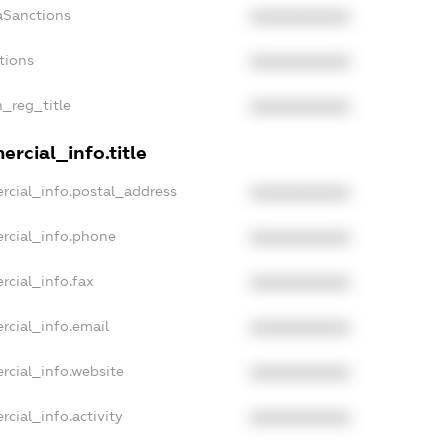
aSanctions
XXXXXXXXXX
tions
XXXXXXXXXX
n_reg_title
XXXXXXXXXX
rcial_info.title
rcial_info.postal_address
XXXXXXXXXX
rcial_info.phone
XXXXXXXXXX
rcial_info.fax
XXXXXXXXXX
rcial_info.email
XXXXXXXXXX
rcial_info.website
XXXXXXXXXX
cial_info.activity
XXXXXXXXXX