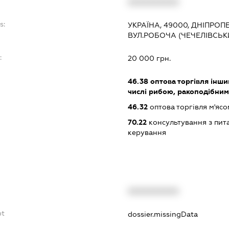
XXXXXXXXXX
s:
УКРАЇНА, 49000, ДНІПРОП
ВУЛ.РОБОЧА (ЧЕЧЕЛІВСЬК
:
20 000 грн.
46.38
оптова торгівля інши
числі рибою, ракоподібни
46.32
оптова торгівля м'ясо
70.22
консультування з пита
керування
XXXXXXXXXX
bt
dossier.missingData