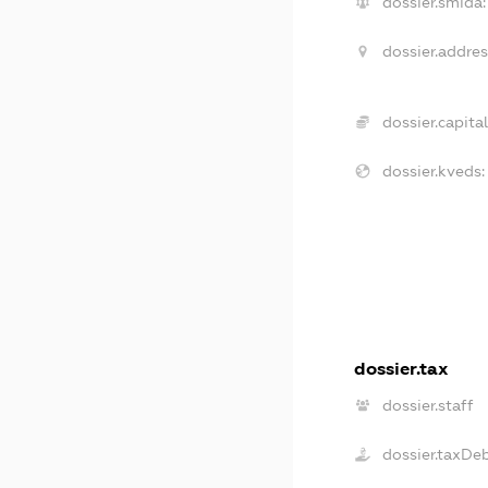
dossier.smida:
dossier.addres
dossier.capital
dossier.kveds:
dossier.tax
dossier.staff
dossier.taxDe