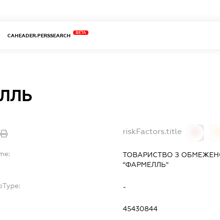
BETA
CAHEADER.PERSSEARCH
ЛЛЬ
riskFactors.title
0
0
me:
ТОВАРИСТВО З ОБМЕЖЕН
"ФАРМЕЛЛЬ"
bType:
-
45430844