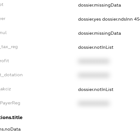
bt
dossier.missingData
yer
dossier.yes
dossier.ndsInn 
nul
dossier.missingData
e_tax_reg
dossier.notInList
rofit
XXXXXXXXXX
t_dotation
XXXXXXXXXX
akciz
dossier.notInList
xPayerReg
XXXXXXXXXX
ions.title
ons.noData