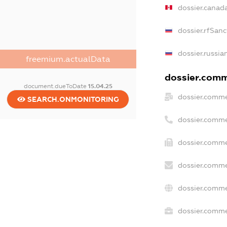
dossier.canad
dossier.rfSanc
dossier.russia
freemium.actualData
dossier.comme
document.dueToDate
15.04.25
dossier.comme
SEARCH.ONMONITORING
dossier.comme
dossier.comme
dossier.comme
dossier.comme
dossier.commer