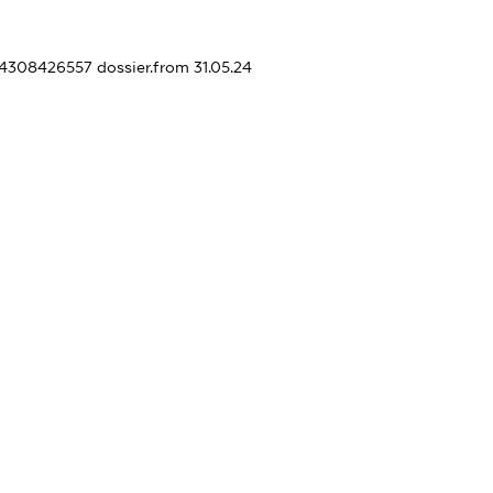
454308426557
dossier.from 31.05.24