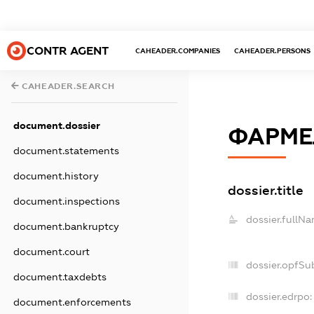
CONTR AGENT
CAHEADER.COMPANIES
CAHEADER.PERSONS
CAHEADER.SEARCH
document.dossier
ФАРМЕ
document.statements
document.history
dossier.title
document.inspections
dossier.fullNa
document.bankruptcy
document.court
dossier.opfSu
document.taxdebts
dossier.edrpo:
document.enforcements