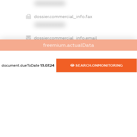
XXXXXXXXXX
dossier.commercial_info.fax
XXXXXXXXXX
dossier.commercial_info.email
freemium.actualData
XXXXXXXXXX
dossier.commercial_info.website
document.dueToDate
13.07.24
SEARCH.ONMONITORING
XXXXXXXXXX
dossier.commercial_info.activity
XXXXXXXXXX
freemium.exampleText_1
freemium.exampleText_2
freemium.anonymousPerSearch2
FREEMIUM.DETAILS