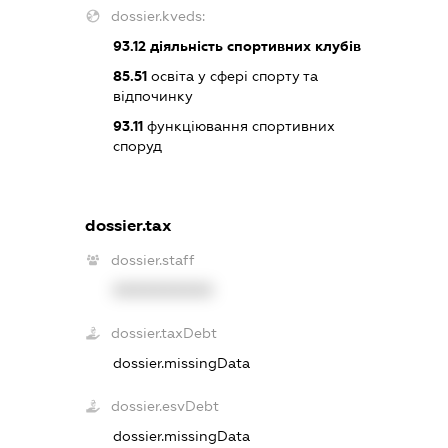
dossier.kveds:
93.12
діяльність спортивних клубів
85.51
освіта у сфері спорту та
відпочинку
93.11
функціювання спортивних
споруд
dossier.tax
dossier.staff
XXXXXXXXXX
dossier.taxDebt
dossier.missingData
dossier.esvDebt
dossier.missingData