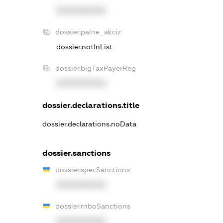
XXXXXXXXXX
dossier.palne_akciz
dossier.notInList
dossier.bigTaxPayerReg
XXXXXXXXXX
dossier.declarations.title
dossier.declarations.noData
dossier.sanctions
dossier.specSanctions
XXXXXXXXXX
dossier.rnboSanctions
XXXXXXXXXX