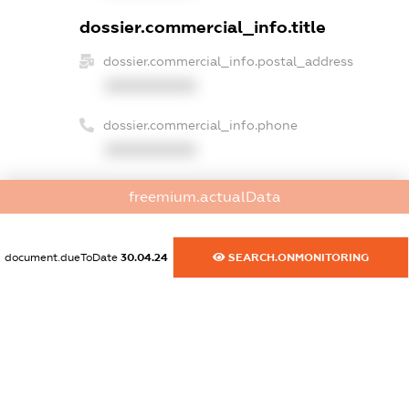
dossier.commercial_info.title
dossier.commercial_info.postal_address
XXXXXXXXXX
dossier.commercial_info.phone
XXXXXXXXXX
dossier.commercial_info.fax
freemium.actualData
XXXXXXXXXX
dossier.commercial_info.email
document.dueToDate
30.04.24
SEARCH.ONMONITORING
XXXXXXXXXX
dossier.commercial_info.website
XXXXXXXXXX
dossier.commercial_info.activity
XXXXXXXXXX