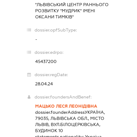
"ЛЬВІВСЬКИЙ ЦЕНТР РАННЬОГО
РОЗВИТКУ "МУДРИК" ІМЕНІ
ОКСАНИ ТИМКІВ"
dossier.opfSubType:
-
dossier.edrpo:
45437200
dossier.regDate:
28.04.24
dossier.foundersAndBenef:
МАЦЬКО ЛЕСЯ ЛЕОНІДІВНА
dossier.founderAddress
УКРАЇНА,
79035, ЛЬВІВСЬКА ОБЛ., МІСТО
ЛЬВІВ, ВУЛ.БІЛОЦЕРКІВСЬКА,
БУДИНОК 10
statements.nationality:
Україна