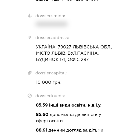
dossier.smida:
XXXXXXXXXX
dossier.address:
УКРАЇНА, 79027, ЛЬВІВСЬКА ОБЛ.,
МІСТО ЛЬВІВ, ВУЛ.ПАСІЧНА,
БУДИНОК 171, ОФІС 297
dossier.capital:
10 000 грн.
dossier.kveds:
85.59
інші види освіти, н.в.і.у.
85.60
допоміжна діяльність у
сфері освіти
88.91
денний догляд за дітьми