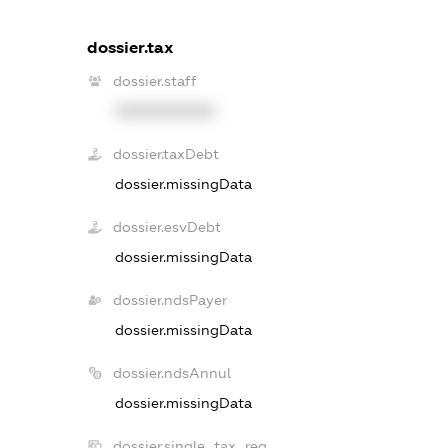
dossier.tax
dossier.staff
XXXXXXXXXX
dossier.taxDebt
dossier.missingData
dossier.esvDebt
dossier.missingData
dossier.ndsPayer
dossier.missingData
dossier.ndsAnnul
dossier.missingData
dossier.single_tax_reg