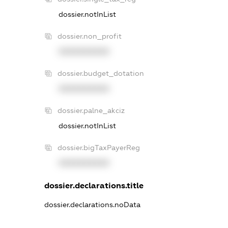
dossier.notInList
dossier.non_profit
XXXXXXXXXX
dossier.budget_dotation
XXXXXXXXXX
dossier.palne_akciz
dossier.notInList
dossier.bigTaxPayerReg
XXXXXXXXXX
dossier.declarations.title
dossier.declarations.noData