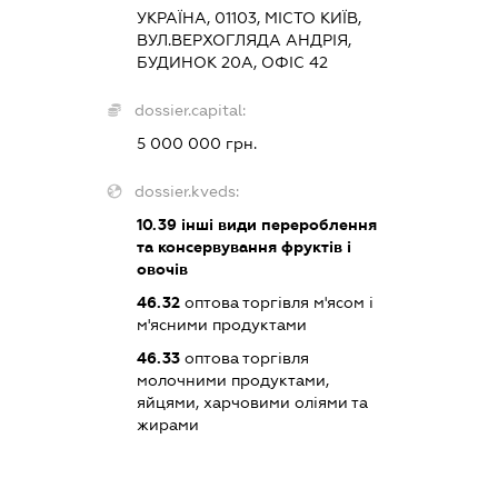
УКРАЇНА, 01103, МІСТО КИЇВ,
ВУЛ.ВЕРХОГЛЯДА АНДРІЯ,
БУДИНОК 20А, ОФІС 42
dossier.capital:
5 000 000 грн.
dossier.kveds:
10.39
інші види перероблення
та консервування фруктів і
овочів
46.32
оптова торгівля м'ясом і
м'ясними продуктами
46.33
оптова торгівля
молочними продуктами,
яйцями, харчовими оліями та
жирами