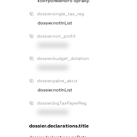
контролюючого органу.
dossier.single_tax_reg
dossier.notInList
dossier.non_profit
XXXXXXXXXX
dossier.budget_dotation
XXXXXXXXXX
dossier.palne_akciz
dossier.notInList
dossier.bigTaxPayerReg
XXXXXXXXXX
dossier.declarations.title