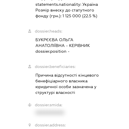
statements.nationality:
Україна
Розмір внеску до статутного
фонду (грн.):
1 125 000
(22.5 %)
dossier.heads:
БУКРЄЄВА ОЛЬГА
АНАТОЛІЇВНА
-
КЕРІВНИК
dossier.position -
dossier.beneficiaries:
Причина відсутності кінцевого
бенефіціарного власника
юридичної особи зазначена у
структурі власності
dossier.smida:
XXXXXXXXXX
dossier.address: