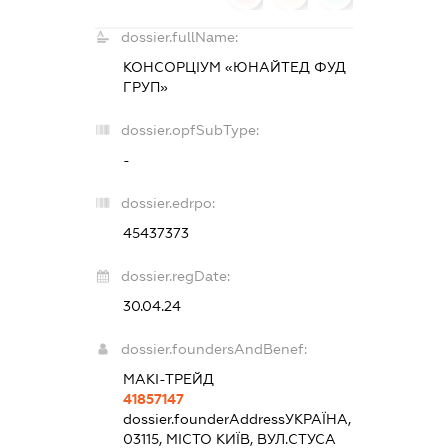
dossier.fullName:
КОНСОРЦІУМ «ЮНАЙТЕД ФУД
ГРУП»
dossier.opfSubType:
-
dossier.edrpo:
45437373
dossier.regDate:
30.04.24
dossier.foundersAndBenef:
МАКІ-ТРЕЙД
41857147
dossier.founderAddress
УКРАЇНА,
03115, МІСТО КИЇВ, ВУЛ.СТУСА