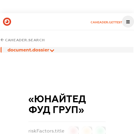
CAHEADER.GETTEST
CAHEADER.SEARCH
document.dossier
«ЮНАЙТЕД
ФУД ГРУП»
riskFactors.title
0
0
0