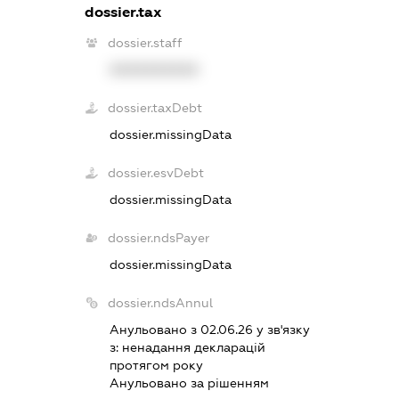
dossier.tax
dossier.staff
XXXXXXXXXX
dossier.taxDebt
dossier.missingData
dossier.esvDebt
dossier.missingData
dossier.ndsPayer
dossier.missingData
dossier.ndsAnnul
Анульовано з 02.06.26 у зв'язку
з:
ненадання декларацiй
протягом року
Анульовано за рiшенням