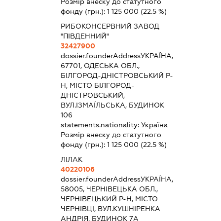
Розмір внеску до статутного
фонду (грн.):
1 125 000
(22.5 %)
РИБОКОНСЕРВНИЙ ЗАВОД
"ПІВДЕННИЙ"
32427900
dossier.founderAddress
УКРАЇНА,
67701, ОДЕСЬКА ОБЛ.,
БІЛГОРОД-ДНІСТРОВСЬКИЙ Р-
Н, МІСТО БІЛГОРОД-
ДНІСТРОВСЬКИЙ,
ВУЛ.ІЗМАЇЛЬСЬКА, БУДИНОК
106
statements.nationality:
Україна
Розмір внеску до статутного
фонду (грн.):
1 125 000
(22.5 %)
ЛІЛАК
40220106
dossier.founderAddress
УКРАЇНА,
58005, ЧЕРНІВЕЦЬКА ОБЛ.,
ЧЕРНІВЕЦЬКИЙ Р-Н, МІСТО
ЧЕРНІВЦІ, ВУЛ.КУШНІРЕНКА
АНДРІЯ, БУДИНОК 7А