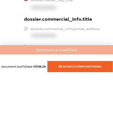
dossier.russian_reg_title
XXXXXXXXXX
dossier.commercial_info.title
dossier.commercial_info.postal_address
XXXXXXXXXX
dossier.commercial_info.phone
freemium.actualData
XXXXXXXXXX
dossier.commercial_info.fax
document.dueToDate
07.08.26
SEARCH.ONMONITORING
XXXXXXXXXX
dossier.commercial_info.email
XXXXXXXXXX
dossier.commercial_info.website
XXXXXXXXXX