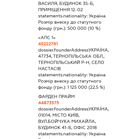
ВАСИЛЯ, БУДИНОК 35-Б,
ПРИМІЩЕННЯ 12-02
statements.nationality:
Україна
Розмір внеску до статутного
фонду (грн.):
500 000
(10 %)
«АПС 1»
45222761
dossier.founderAddress
УКРАЇНА,
47734, ТЕРНОПІЛЬСЬКА ОБЛ.,
ТЕРНОПІЛЬСЬКИЙ Р-Н, СЕЛО
НАСТАСІВ
statements.nationality:
Україна
Розмір внеску до статутного
фонду (грн.):
1 125 000
(22.5 %)
ФАРДЕН ПРАЙМ
44873575
dossier.founderAddress
УКРАЇНА,
01014, МІСТО КИЇВ,
ВУЛ.БОЙЧУКА МИХАЙЛА,
БУДИНОК 41-Б, ОФІС 2018
statements.nationality:
Україна