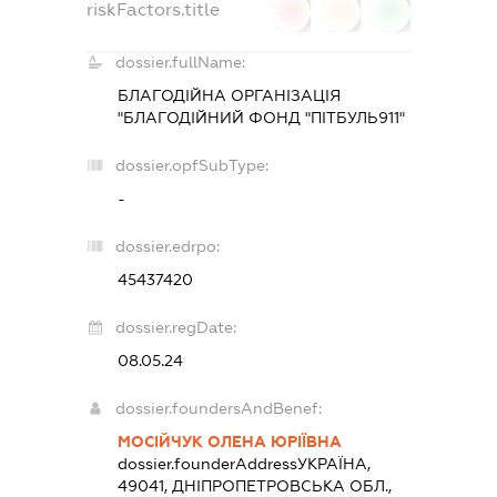
riskFactors.title
0
0
0
dossier.fullName:
БЛАГОДІЙНА ОРГАНІЗАЦІЯ
"БЛАГОДІЙНИЙ ФОНД "ПІТБУЛЬ911"
dossier.opfSubType:
-
dossier.edrpo:
45437420
dossier.regDate:
08.05.24
dossier.foundersAndBenef:
МОСІЙЧУК ОЛЕНА ЮРІЇВНА
dossier.founderAddress
УКРАЇНА,
49041, ДНІПРОПЕТРОВСЬКА ОБЛ.,