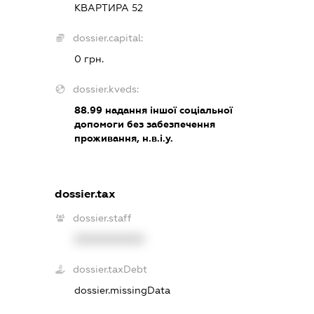
КВАРТИРА 52
dossier.capital:
0 грн.
dossier.kveds:
88.99
надання іншої соціальної
допомоги без забезпечення
проживання, н.в.і.у.
dossier.tax
dossier.staff
XXXXXXXXXX
dossier.taxDebt
dossier.missingData