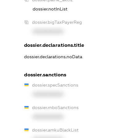
dossier.notInList
dossier.bigTaxPayerReg
XXXXXXXXXX
dossier.declarations.title
dossier.declarations.noData
dossier.sanctions
dossier.specSanctions
XXXXXXXXXX
dossier.rnboSanctions
XXXXXXXXXX
dossier.amkuBlackList