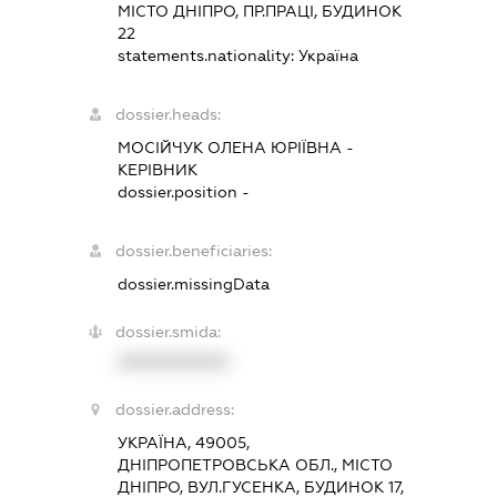
МІСТО ДНІПРО, ПР.ПРАЦІ, БУДИНОК
22
statements.nationality:
Україна
dossier.heads:
МОСІЙЧУК ОЛЕНА ЮРІЇВНА
-
КЕРІВНИК
dossier.position -
dossier.beneficiaries:
dossier.missingData
dossier.smida:
XXXXXXXXXX
dossier.address:
УКРАЇНА, 49005,
ДНІПРОПЕТРОВСЬКА ОБЛ., МІСТО
ДНІПРО, ВУЛ.ГУСЕНКА, БУДИНОК 17,