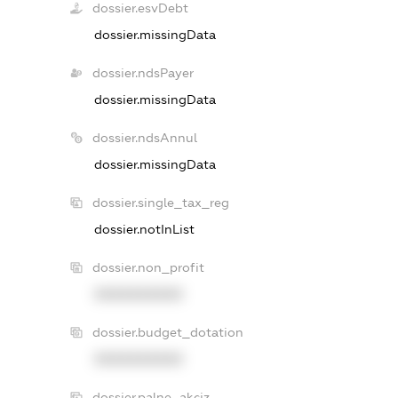
dossier.esvDebt
dossier.missingData
dossier.ndsPayer
dossier.missingData
dossier.ndsAnnul
dossier.missingData
dossier.single_tax_reg
dossier.notInList
dossier.non_profit
XXXXXXXXXX
dossier.budget_dotation
XXXXXXXXXX
dossier.palne_akciz