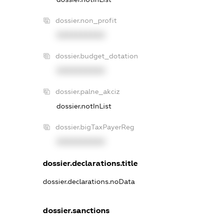
dossier.non_profit
XXXXXXXXXX
dossier.budget_dotation
XXXXXXXXXX
dossier.palne_akciz
dossier.notInList
dossier.bigTaxPayerReg
XXXXXXXXXX
dossier.declarations.title
dossier.declarations.noData
dossier.sanctions