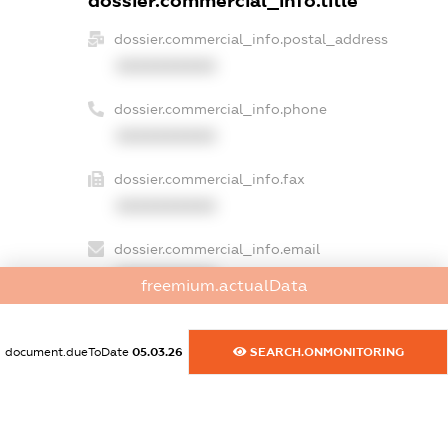
dossier.commercial_info.title
dossier.commercial_info.postal_address
XXXXXXXXXX
dossier.commercial_info.phone
XXXXXXXXXX
dossier.commercial_info.fax
XXXXXXXXXX
dossier.commercial_info.email
XXXXXXXXXX
freemium.actualData
dossier.commercial_info.website
XXXXXXXXXX
document.dueToDate
05.03.26
SEARCH.ONMONITORING
dossier.commercial_info.activity
XXXXXXXXXX