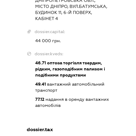
ДНІПРОПЕТРОВСЬКА ОБЛ.,
МІСТО ДНІПРО, ВУЛ.БАТУМСЬКА,
БУДИНОК 11, 6-Й ПОВЕРХ,
КАБІНЕТ 4
dossier.capital:
44 000 грн.
dossier.kveds:
46.71
оптова торгівля твердим,
рідким, газоподібним паливом і
подібними продуктами
49.41
вантажний автомобільний
транспорт
77.12
надання в оренду вантажних
автомобілів
dossier.tax