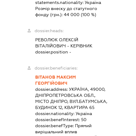
statements.nationality:
Україна
Розмір внеску до статутного
фонду (грн.):
44 000
(100 %)
dossier.heads:
РЕВОЛЮК ОЛЕКСІЙ
ВІТАЛІЙОВИЧ
-
КЕРІВНИК
dossier.position -
dossier.beneficiaries:
ВІТАНОВ МАКСИМ
ГЕОРГІЙОВИЧ
dossier.address:
УКРАЇНА, 49000,
ДНІПРОПЕТРОВСЬКА ОБЛ.,
МІСТО ДНІПРО, ВУЛ.БАТУМСЬКА,
БУДИНОК 12, КВАРТИРА 65
dossier.nationality:
Україна
dossier.benefInterest:
50
dossier.benefType:
Прямий
вирішальний вплив