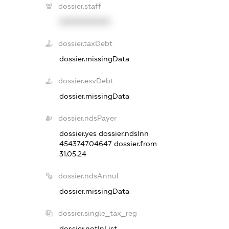
dossier.staff
XXXXXXXXXX
dossier.taxDebt
dossier.missingData
dossier.esvDebt
dossier.missingData
dossier.ndsPayer
dossier.yes
dossier.ndsInn
454374704647
dossier.from
31.05.24
dossier.ndsAnnul
dossier.missingData
dossier.single_tax_reg
dossier.notInList