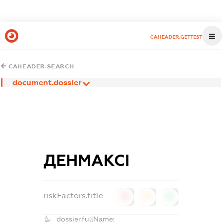
CAHEADER.GETTEST
CAHEADER.SEARCH
document.dossier
ДЕНМАКСІ
riskFactors.title
0
0
0
dossier.fullName: