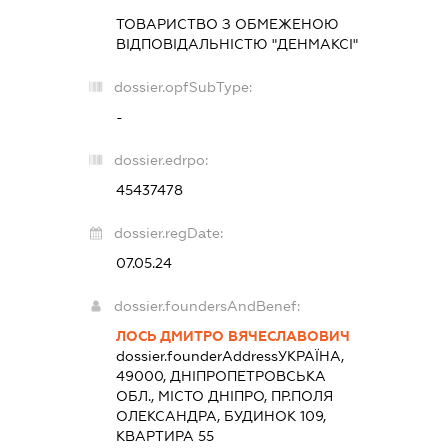
ТОВАРИСТВО З ОБМЕЖЕНОЮ
ВІДПОВІДАЛЬНІСТЮ "ДЕНМАКСІ"
dossier.opfSubType:
-
dossier.edrpo:
45437478
dossier.regDate:
07.05.24
dossier.foundersAndBenef:
ЛОСЬ ДМИТРО ВЯЧЕСЛАВОВИЧ
dossier.founderAddress
УКРАЇНА,
49000, ДНІПРОПЕТРОВСЬКА
ОБЛ., МІСТО ДНІПРО, ПР.ПОЛЯ
ОЛЕКСАНДРА, БУДИНОК 109,
КВАРТИРА 55