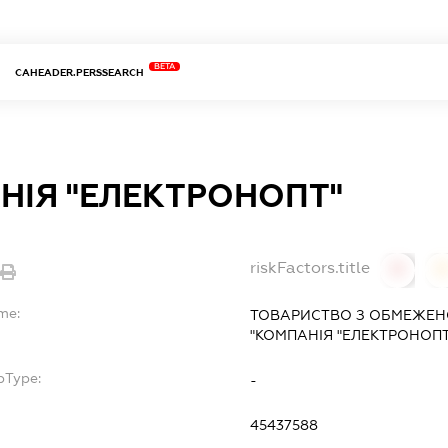
BETA
CAHEADER.PERSSEARCH
НІЯ "ЕЛЕКТРОНОПТ"
riskFactors.title
0
me:
ТОВАРИСТВО З ОБМЕЖЕН
"КОМПАНІЯ "ЕЛЕКТРОНОПТ
bType:
-
45437588