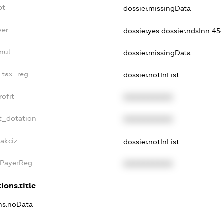
bt
dossier.missingData
yer
dossier.yes
dossier.ndsInn 
nul
dossier.missingData
e_tax_reg
dossier.notInList
rofit
XXXXXXXXXX
t_dotation
XXXXXXXXXX
_akciz
dossier.notInList
xPayerReg
XXXXXXXXXX
ions.title
ons.noData