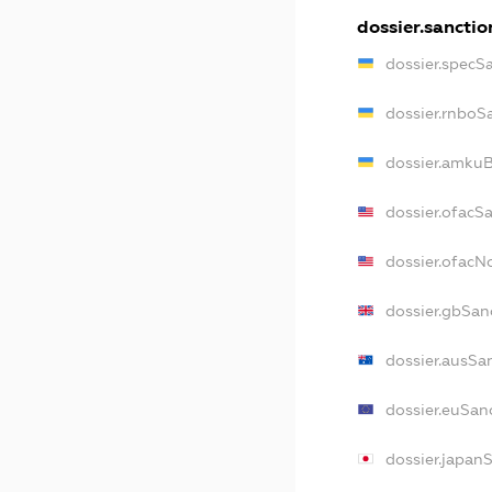
dossier.sanctio
dossier.specS
dossier.rnboS
dossier.amkuB
dossier.ofacS
dossier.ofac
dossier.gbSan
dossier.ausSa
dossier.euSan
dossier.japan