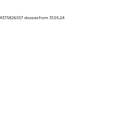
454375826557
dossier.from 31.05.24