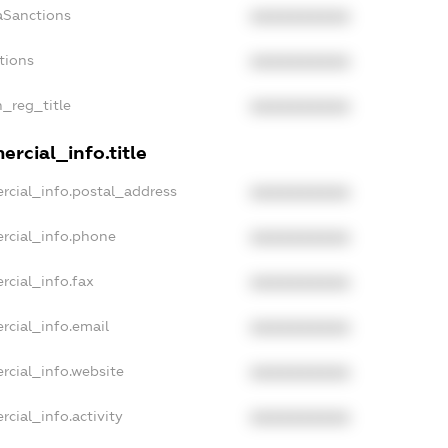
aSanctions
XXXXXXXXXX
tions
XXXXXXXXXX
n_reg_title
XXXXXXXXXX
rcial_info.title
rcial_info.postal_address
XXXXXXXXXX
rcial_info.phone
XXXXXXXXXX
rcial_info.fax
XXXXXXXXXX
rcial_info.email
XXXXXXXXXX
rcial_info.website
XXXXXXXXXX
cial_info.activity
XXXXXXXXXX