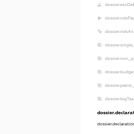
dossier.esvDe
dossier.ndsPa
dossier.ndsAn
dossier.singl
dossier.non_p
dossier.budge
dossier.palne
dossier.bigTa
dossier.declarat
dossier.declarati