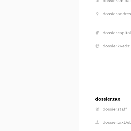
dossier.smida:
dossier.addres
dossier.capital
dossier.kveds:
dossier.tax
dossier.staff
dossier.taxDe