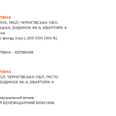
ЛІВНА
ЇНА, 14021, ЧЕРНІГІВСЬКА ОБЛ.,
ЕЦЬКА, БУДИНОК 44-А, КВАРТИРА 4
їна
о фонду (грн.):
200 000
(100 %)
ЛІВНА
-
КЕРІВНИК
ЛІВНА
021, ЧЕРНІГІВСЬКА ОБЛ., МІСТО
 БУДИНОК 44-А, КВАРТИРА 4
ирішальний вплив
Й БЕНЕФІЦІАРНИЙ ВЛАСНИК