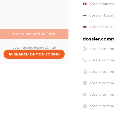
dossier.canad
dossier.rfSanc
dossier.russia
freemium.actualData
dossier.comme
document.dueToDate
29.11.25
dossier.comme
SEARCH.ONMONITORING
dossier.comme
dossier.comme
dossier.comme
dossier.comme
dossier.commer