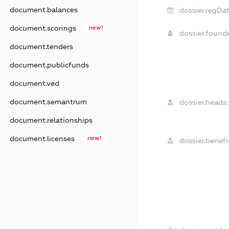
document.balances
dossier.regDat
document.scorings
new!
dossier.found
document.tenders
document.publicfunds
document.ved
document.semantrum
dossier.heads:
document.relationships
document.licenses
new!
dossier.benefic