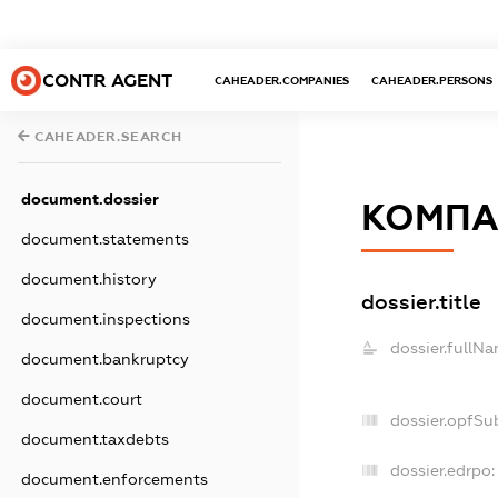
CONTR AGENT
CAHEADER.COMPANIES
CAHEADER.PERSONS
CAHEADER.SEARCH
document.dossier
КОМПА
document.statements
document.history
dossier.title
document.inspections
dossier.fullNa
document.bankruptcy
document.court
dossier.opfSu
document.taxdebts
dossier.edrpo:
document.enforcements