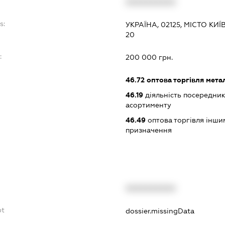
XXXXXXXXXX
s:
УКРАЇНА, 02125, МІСТО К
20
:
200 000 грн.
46.72
оптова торгівля мета
46.19
діяльність посередник
асортименту
46.49
оптова торгівля інши
призначення
XXXXXXXXXX
bt
dossier.missingData