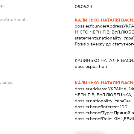
e:
09.05.24
ersAndBenef:
КАЛИНЬКО НАТАЛІЯ ВАСИ
dossier.founderAddress
УКРА
МІСТО ЧЕРНІГІВ, ВУЛ.ЛЮБ
statements.nationality:
Укра
Розмір внеску до статутног
КАЛИНЬКО НАТАЛІЯ ВАСИ
dossier.position -
iaries:
КАЛИНЬКО НАТАЛІЯ ВАСИ
dossier.address:
УКРАЇНА, 14
ЧЕРНІГІВ, ВУЛ.ЛЮБЕЦЬКА,
dossier.nationality:
Україна
dossier.benefInterest:
100
dossier.benefType:
Прямий в
dossier.benefRole:
КІНЦЕВИ