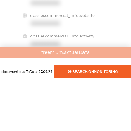
XXXXXXXXXX
dossier.commercial_info.website
XXXXXXXXXX
dossier.commercial_info.activity
XXXXXXXXXX
freemium.actualData
freemium.exampleText_1
document.dueToDate
27.09.24
SEARCH.ONMONITORING
freemium.exampleText_2
freemium.anonymousPerSearch2
FREEMIUM.DETAILS
FREEMIUM.REGISTER