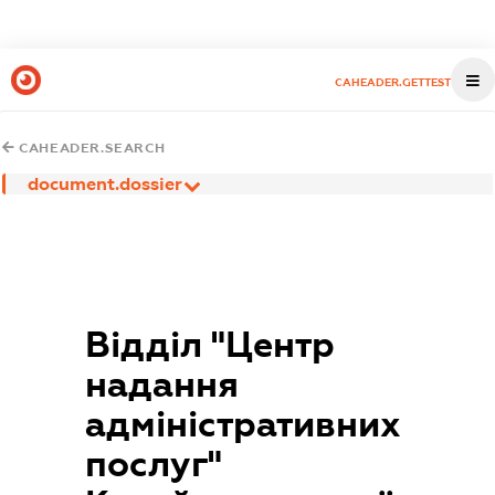
CAHEADER.GETTEST
CAHEADER.SEARCH
document.dossier
Відділ "Центр
надання
адміністративних
послуг"