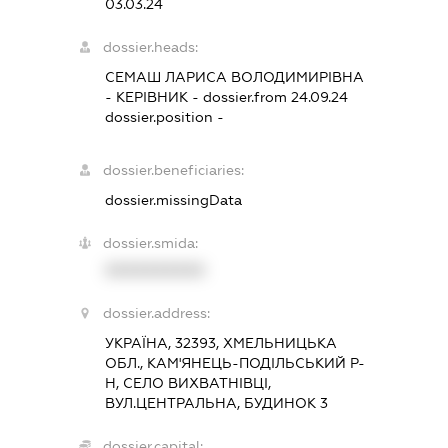
03.03.24
dossier.heads:
СЕМАШ ЛАРИСА ВОЛОДИМИРІВНА
-
КЕРІВНИК
- dossier.from 24.09.24
dossier.position -
dossier.beneficiaries:
dossier.missingData
dossier.smida:
XXXXXXXXXX
dossier.address:
УКРАЇНА, 32393, ХМЕЛЬНИЦЬКА
ОБЛ., КАМ'ЯНЕЦЬ-ПОДІЛЬСЬКИЙ Р-
Н, СЕЛО ВИХВАТНІВЦІ,
ВУЛ.ЦЕНТРАЛЬНА, БУДИНОК 3
dossier.capital: