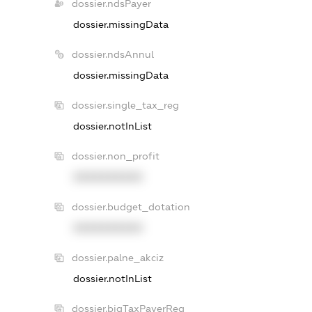
dossier.ndsPayer
dossier.missingData
dossier.ndsAnnul
dossier.missingData
dossier.single_tax_reg
dossier.notInList
dossier.non_profit
XXXXXXXXXX
dossier.budget_dotation
XXXXXXXXXX
dossier.palne_akciz
dossier.notInList
dossier.bigTaxPayerReg