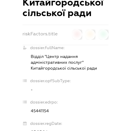
Китайгородської
сільської ради
riskFactors.title
0
0
0
dossier.fullName:
Відділ "Центр надання
адміністративних послуг"
Китайгородської сільської ради
dossier.opfSubType:
-
dossier.edrpo:
45441154
dossier.regDate: