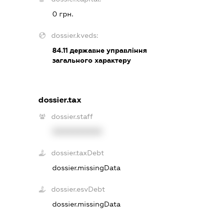
0 грн.
dossier.kveds:
84.11
державне управління
загального характеру
dossier.tax
dossier.staff
XXXXXXXXXX
dossier.taxDebt
dossier.missingData
dossier.esvDebt
dossier.missingData