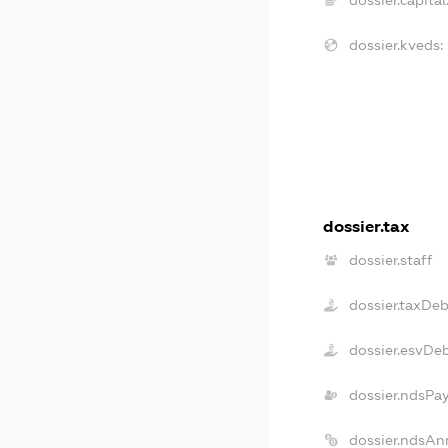
dossier.kveds:
dossier.tax
dossier.staff
dossier.taxDeb
dossier.esvDe
dossier.ndsPa
dossier.ndsAn