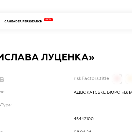
BETA
CAHEADER.PERSSEARCH
ИСЛАВА ЛУЦЕНКА»
riskFactors.title
0
0
me:
АДВОКАТСЬКЕ БЮРО «ВЛ
bType:
-
45442100
e:
08.04.24