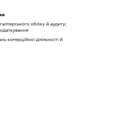
ва
хгалтерського обліку й аудиту;
податкування
нь комерційної діяльності й