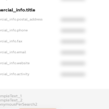
rcial_info.title
rcial_info.postal_address
XXXXXXXXXX
rcial_info.phone
XXXXXXXXXX
cial_info.fax
XXXXXXXXXX
rcial_info.email
XXXXXXXXXX
rcial_info.website
XXXXXXXXXX
cial_info.activity
XXXXXXXXXX
ampleText_1
ampleText_2
onymousPerSearch2