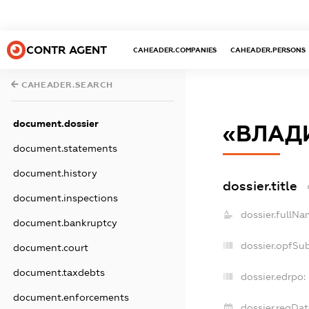
CONTR AGENT
CAHEADER.COMPANIES
CAHEADER.PERSONS
CAHEADER.SEARCH
document.dossier
«ВЛАД
document.statements
document.history
dossier.title
document.inspections
dossier.fullNa
document.bankruptcy
dossier.opfSu
document.court
document.taxdebts
dossier.edrpo:
document.enforcements
dossier.regDat