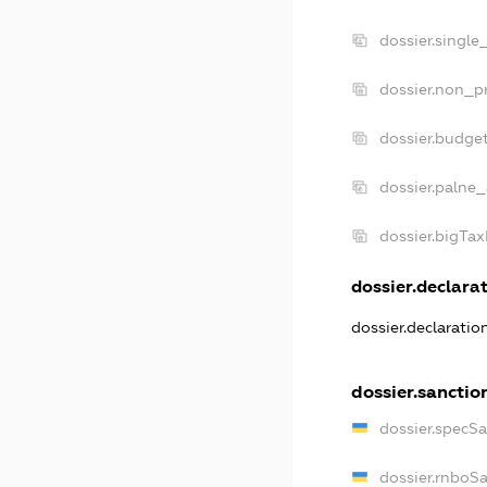
dossier.single
dossier.non_pr
dossier.budge
dossier.palne_
dossier.bigTa
dossier.declarat
dossier.declarati
dossier.sanctio
dossier.specS
dossier.rnboS