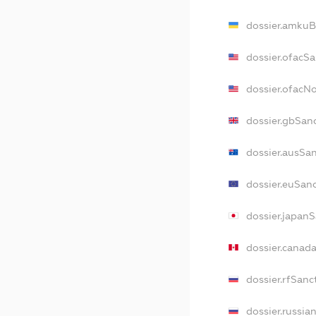
dossier.amkuB
dossier.ofacS
dossier.ofacN
dossier.gbSan
dossier.ausSa
dossier.euSan
dossier.japan
dossier.canad
dossier.rfSanc
dossier.russia