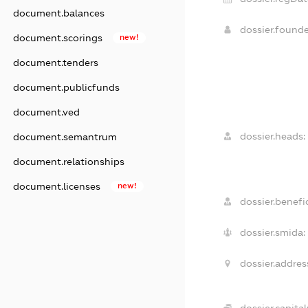
document.balances
dossier.found
document.scorings
new!
document.tenders
document.publicfunds
document.ved
dossier.heads:
document.semantrum
document.relationships
document.licenses
new!
dossier.benefic
dossier.smida:
dossier.addres
dossier.capital