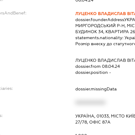
ersAndBenef:
ЛУЦЕНКО ВЛАДИСЛАВ ВІТ
dossier.founderAddress
УКРА
МИРГОРОДСЬКИЙ Р-Н, МІС
БУДИНОК 34, КВАРТИРА 2
statements.nationality:
Укра
Розмір внеску до статутног
ЛУЦЕНКО ВЛАДИСЛАВ ВІТ
dossier.from 08.04.24
dossier.position -
iaries:
dossier.missingData
XXXXXXXXXX
s:
УКРАЇНА, 01033, МІСТО КИ
27/78, ОФІС 87А
: