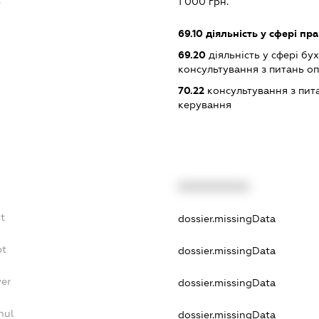
1 000 грн.
69.10
діяльність у сфері пра
69.20
діяльність у сфері бу
консультування з питань о
70.22
консультування з пита
керування
XXXXXXXXXX
t
dossier.missingData
bt
dossier.missingData
yer
dossier.missingData
nul
dossier.missingData