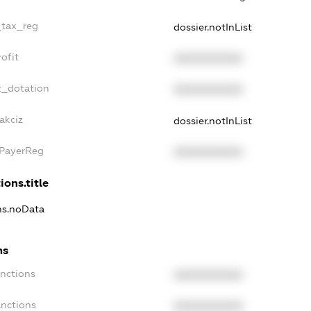
_tax_reg
dossier.notInList
ofit
XXXXXXXXXX
t_dotation
XXXXXXXXXX
akciz
dossier.notInList
xPayerReg
XXXXXXXXXX
ions.title
ons.noData
ns
anctions
XXXXXXXXXX
anctions
XXXXXXXXXX