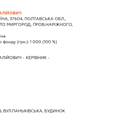
АЛІЙОВИЧ
ЇНА, 37604, ПОЛТАВСЬКА ОБЛ.,
ТО МИРГОРОД, ПРОВ.НАРІЖНОГО,
6
їна
о фонду (грн.):
1 000
(100 %)
АЛІЙОВИЧ
-
КЕРІВНИК
-
ЇВ, ВУЛ.ПАНЬКІВСЬКА, БУДИНОК