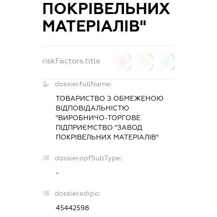
ПОКРІВЕЛЬНИХ
МАТЕРІАЛІВ"
riskFactors.title
0
0
0
dossier.fullName:
ТОВАРИСТВО З ОБМЕЖЕНОЮ
ВІДПОВІДАЛЬНІСТЮ
"ВИРОБНИЧО-ТОРГОВЕ
ПІДПРИЄМСТВО "ЗАВОД
ПОКРІВЕЛЬНИХ МАТЕРІАЛІВ"
dossier.opfSubType:
-
dossier.edrpo:
45442598