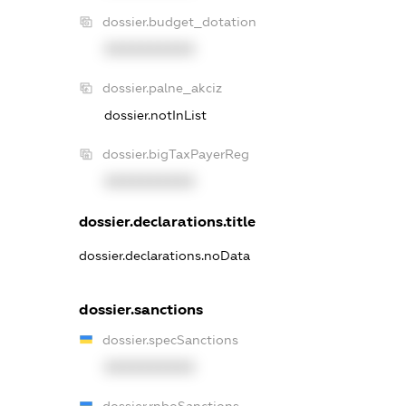
dossier.budget_dotation
XXXXXXXXXX
dossier.palne_akciz
dossier.notInList
dossier.bigTaxPayerReg
XXXXXXXXXX
dossier.declarations.title
dossier.declarations.noData
dossier.sanctions
dossier.specSanctions
XXXXXXXXXX
dossier.rnboSanctions