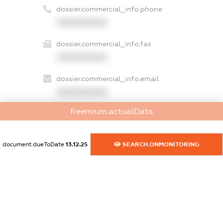
dossier.commercial_info.phone
XXXXXXXXXX
dossier.commercial_info.fax
XXXXXXXXXX
dossier.commercial_info.email
XXXXXXXXXX
freemium.actualData
dossier.commercial_info.website
XXXXXXXXXX
document.dueToDate
13.12.25
SEARCH.ONMONITORING
dossier.commercial_info.activity
XXXXXXXXXX
freemium.exampleText_1
freemium.exampleText_2
freemium.anonymousPerSearch2