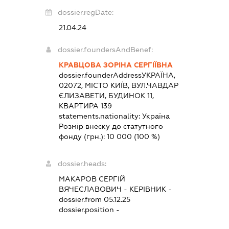
dossier.regDate:
21.04.24
dossier.foundersAndBenef:
КРАВЦОВА ЗОРІНА СЕРГІЇВНА
dossier.founderAddress
УКРАЇНА,
02072, МІСТО КИЇВ, ВУЛ.ЧАВДАР
ЄЛИЗАВЕТИ, БУДИНОК 11,
КВАРТИРА 139
statements.nationality:
Україна
Розмір внеску до статутного
фонду (грн.):
10 000
(100 %)
dossier.heads:
МАКАРОВ СЕРГІЙ
ВЯЧЕСЛАВОВИЧ
-
КЕРІВНИК
-
dossier.from 05.12.25
dossier.position -