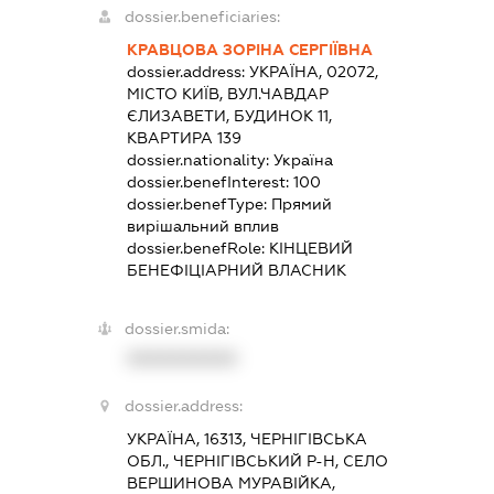
dossier.beneficiaries:
КРАВЦОВА ЗОРІНА СЕРГІЇВНА
dossier.address:
УКРАЇНА, 02072,
МІСТО КИЇВ, ВУЛ.ЧАВДАР
ЄЛИЗАВЕТИ, БУДИНОК 11,
КВАРТИРА 139
dossier.nationality:
Україна
dossier.benefInterest:
100
dossier.benefType:
Прямий
вирішальний вплив
dossier.benefRole:
КІНЦЕВИЙ
БЕНЕФІЦІАРНИЙ ВЛАСНИК
dossier.smida:
XXXXXXXXXX
dossier.address:
УКРАЇНА, 16313, ЧЕРНІГІВСЬКА
ОБЛ., ЧЕРНІГІВСЬКИЙ Р-Н, СЕЛО
ВЕРШИНОВА МУРАВІЙКА,