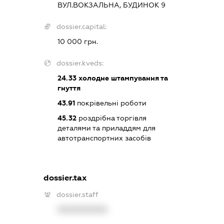
ВУЛ.ВОКЗАЛЬНА, БУДИНОК 9
dossier.capital:
10 000 грн.
dossier.kveds:
24.33
холодне штампування та
гнуття
43.91
покрівельні роботи
45.32
роздрібна торгівля
деталями та приладдям для
автотранспортних засобів
dossier.tax
dossier.staff
XXXXXXXXXX