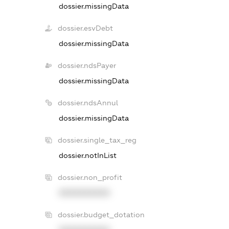
dossier.missingData
dossier.esvDebt
dossier.missingData
dossier.ndsPayer
dossier.missingData
dossier.ndsAnnul
dossier.missingData
dossier.single_tax_reg
dossier.notInList
dossier.non_profit
XXXXXXXXXX
dossier.budget_dotation