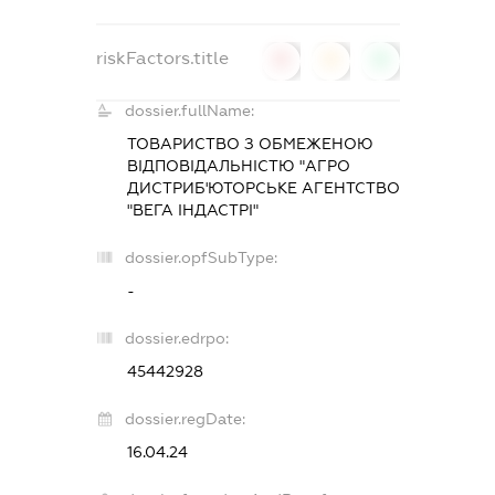
riskFactors.title
0
0
0
dossier.fullName:
ТОВАРИСТВО З ОБМЕЖЕНОЮ
ВІДПОВІДАЛЬНІСТЮ "АГРО
ДИСТРИБ'ЮТОРСЬКЕ АГЕНТСТВО
"ВЕГА ІНДАСТРІ"
dossier.opfSubType:
-
dossier.edrpo:
45442928
dossier.regDate:
16.04.24