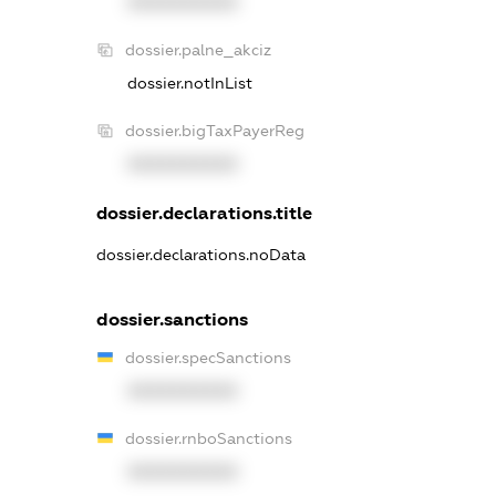
XXXXXXXXXX
dossier.palne_akciz
dossier.notInList
dossier.bigTaxPayerReg
XXXXXXXXXX
dossier.declarations.title
dossier.declarations.noData
dossier.sanctions
dossier.specSanctions
XXXXXXXXXX
dossier.rnboSanctions
XXXXXXXXXX