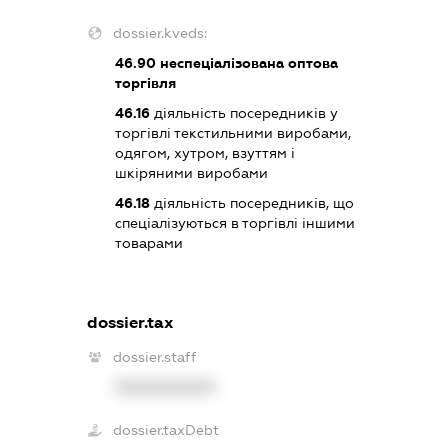
dossier.kveds:
46.90
неспеціалізована оптова
торгівля
46.16
діяльність посередників у
торгівлі текстильними виробами,
одягом, хутром, взуттям і
шкіряними виробами
46.18
діяльність посередників, що
спеціалізуються в торгівлі іншими
товарами
dossier.tax
dossier.staff
XXXXXXXXXX
dossier.taxDebt