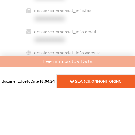
dossier.commercial_info.fax
XXXXXXXXXX
dossier.commercial_info.email
XXXXXXXXXX
dossier.commercial_info.website
XXXXXXXXXX
freemium.actualData
dossier.commercial_info.activity
document.dueToDate
18.04.24
SEARCH.ONMONITORING
XXXXXXXXXX
freemium.exampleText_1
freemium.exampleText_2
freemium.anonymousPerSearch2
FREEMIUM.DETAILS