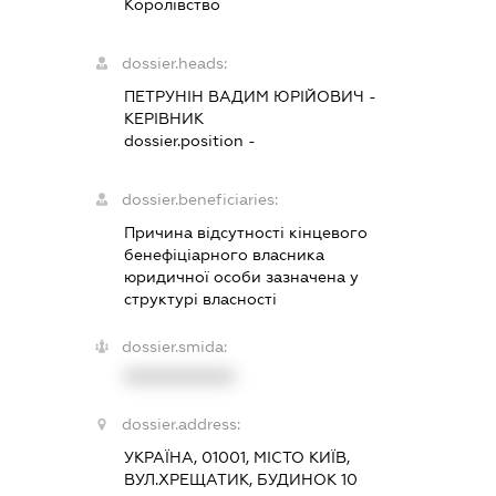
Королівство
dossier.heads:
ПЕТРУНІН ВАДИМ ЮРІЙОВИЧ
-
КЕРІВНИК
dossier.position -
dossier.beneficiaries:
Причина відсутності кінцевого
бенефіціарного власника
юридичної особи зазначена у
структурі власності
dossier.smida:
XXXXXXXXXX
dossier.address:
УКРАЇНА, 01001, МІСТО КИЇВ,
ВУЛ.ХРЕЩАТИК, БУДИНОК 10