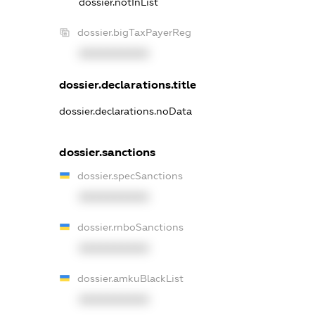
dossier.notInList
dossier.bigTaxPayerReg
XXXXXXXXXX
dossier.declarations.title
dossier.declarations.noData
dossier.sanctions
dossier.specSanctions
XXXXXXXXXX
dossier.rnboSanctions
XXXXXXXXXX
dossier.amkuBlackList
XXXXXXXXXX