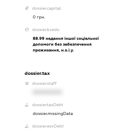
dossier.capital:
0 грн.
dossier.kveds:
88.99
надання іншої соціальної
допомоги без забезпечення
проживання, н.в.і.у.
dossier.tax
dossier.staff
XXXXXXXXXX
dossier.taxDebt
dossier.missingData
dossier.esvDebt