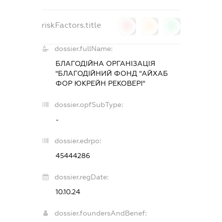
riskFactors.title
0
0
0
dossier.fullName:
БЛАГОДІЙНА ОРГАНІЗАЦІЯ
"БЛАГОДІЙНИЙ ФОНД "АЙХАБ
ФОР ЮКРЕЙН РЕКОВЕРІ"
dossier.opfSubType:
-
dossier.edrpo:
45444286
dossier.regDate:
10.10.24
dossier.foundersAndBenef: