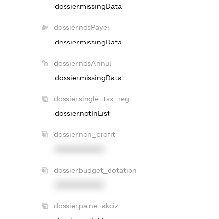
dossier.missingData
dossier.ndsPayer
dossier.missingData
dossier.ndsAnnul
dossier.missingData
dossier.single_tax_reg
dossier.notInList
dossier.non_profit
XXXXXXXXXX
dossier.budget_dotation
XXXXXXXXXX
dossier.palne_akciz