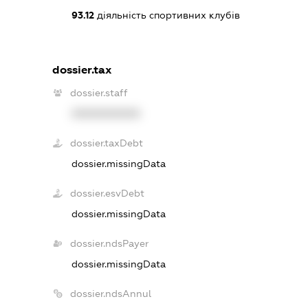
93.12
діяльність спортивних клубів
dossier.tax
dossier.staff
XXXXXXXXXX
dossier.taxDebt
dossier.missingData
dossier.esvDebt
dossier.missingData
dossier.ndsPayer
dossier.missingData
dossier.ndsAnnul