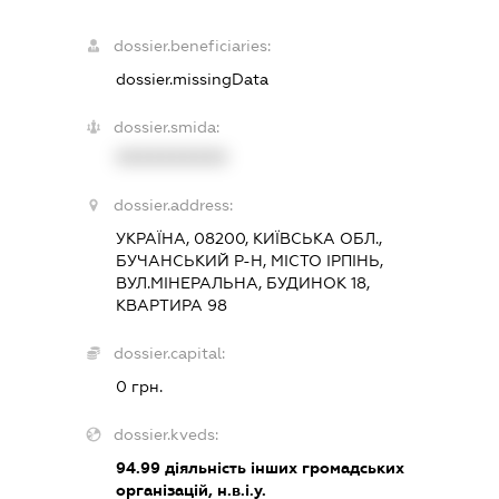
dossier.beneficiaries:
dossier.missingData
dossier.smida:
XXXXXXXXXX
dossier.address:
УКРАЇНА, 08200, КИЇВСЬКА ОБЛ.,
БУЧАНСЬКИЙ Р-Н, МІСТО ІРПІНЬ,
ВУЛ.МІНЕРАЛЬНА, БУДИНОК 18,
КВАРТИРА 98
dossier.capital:
0 грн.
dossier.kveds:
94.99
діяльність інших громадських
організацій, н.в.і.у.