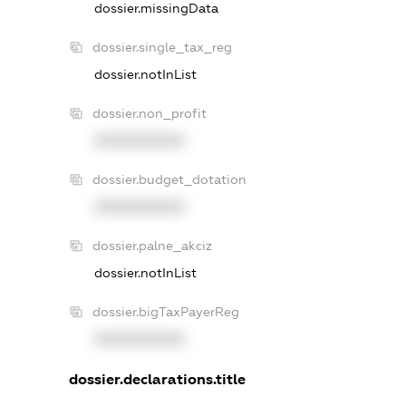
dossier.missingData
dossier.single_tax_reg
dossier.notInList
dossier.non_profit
XXXXXXXXXX
dossier.budget_dotation
XXXXXXXXXX
dossier.palne_akciz
dossier.notInList
dossier.bigTaxPayerReg
XXXXXXXXXX
dossier.declarations.title