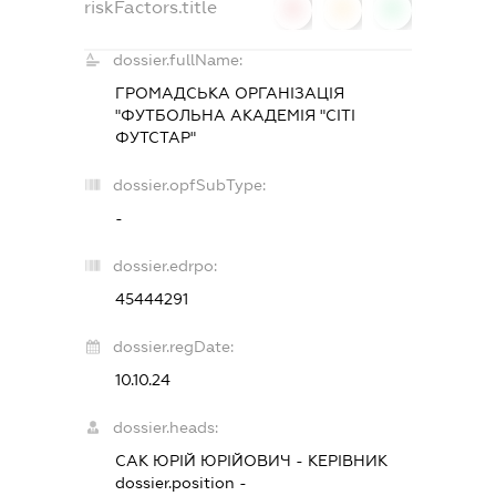
riskFactors.title
0
0
0
dossier.fullName:
ГРОМАДСЬКА ОРГАНІЗАЦІЯ
"ФУТБОЛЬНА АКАДЕМІЯ "СІТІ
ФУТСТАР"
dossier.opfSubType:
-
dossier.edrpo:
45444291
dossier.regDate:
10.10.24
dossier.heads:
САК ЮРІЙ ЮРІЙОВИЧ
-
КЕРІВНИК
dossier.position -