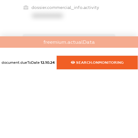
dossier.commercial_info.activity
XXXXXXXXXX
freemium.actualData
freemium.exampleText_1
freemium.exampleText_2
freemium.anonymousPerSearch2
document.dueToDate
12.10.24
SEARCH.ONMONITORING
FREEMIUM.DETAILS
FREEMIUM.REGISTER