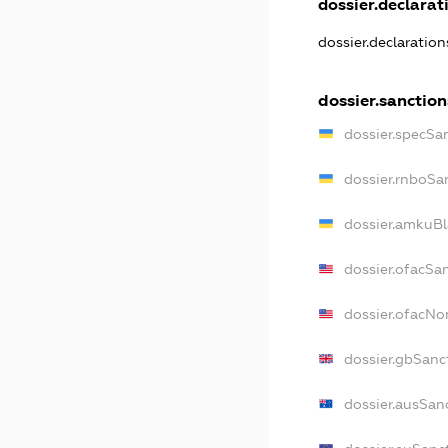
dossier.declarati
dossier.declaratio
dossier.sanction
dossier.specSa
dossier.rnboSa
dossier.amkuBl
dossier.ofacSa
dossier.ofacN
dossier.gbSanc
dossier.ausSan