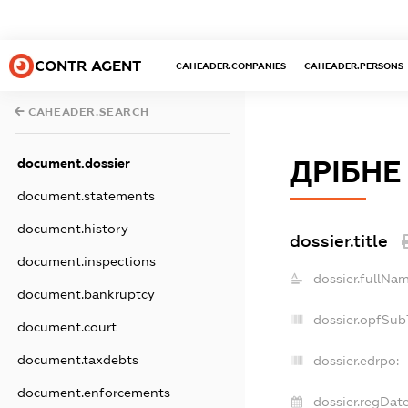
CONTR AGENT
CAHEADER.COMPANIES
CAHEADER.PERSONS
CAHEADER.SEARCH
ДРІБНЕ
document.dossier
document.statements
document.history
dossier.title
document.inspections
dossier.fullNam
document.bankruptcy
dossier.opfSub
document.court
document.taxdebts
dossier.edrpo:
document.enforcements
dossier.regDate