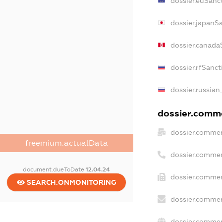
dossier.euSanc
dossier.japanS
dossier.canada
dossier.rfSanct
dossier.russian
dossier.comme
dossier.commer
freemium.actualData
dossier.commer
document.dueToDate
12.04.24
dossier.commer
SEARCH.ONMONITORING
dossier.commer
dossier.commer