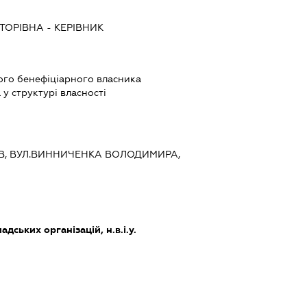
КТОРІВНА
-
КЕРІВНИК
ого бенефіціарного власника
у структурі власності
ИЇВ, ВУЛ.ВИННИЧЕНКА ВОЛОДИМИРА,
дських організацій, н.в.і.у.