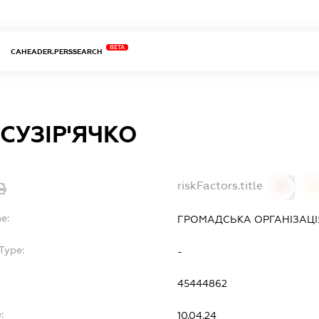
BETA
CAHEADER.PERSSEARCH
 СУЗІР'ЯЧКО
riskFactors.title
0
0
e:
ГРОМАДСЬКА ОРГАНІЗАЦІЯ 
Type:
-
45444862
:
10.04.24