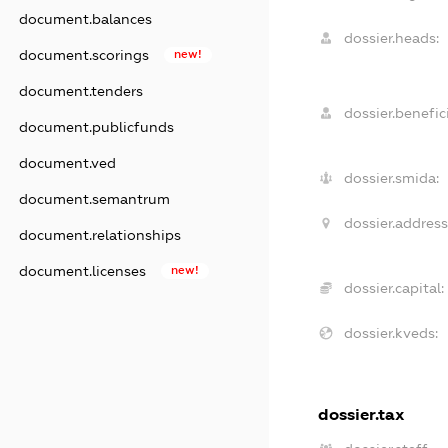
document.balances
dossier.heads:
document.scorings
new!
document.tenders
dossier.benefici
document.publicfunds
document.ved
dossier.smida:
document.semantrum
dossier.address
document.relationships
document.licenses
new!
dossier.capital:
dossier.kveds:
dossier.tax