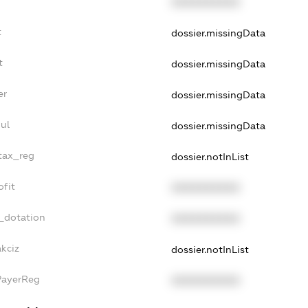
XXXXXXXXXX
t
dossier.missingData
t
dossier.missingData
er
dossier.missingData
ul
dossier.missingData
_tax_reg
dossier.notInList
ofit
XXXXXXXXXX
_dotation
XXXXXXXXXX
akciz
dossier.notInList
PayerReg
XXXXXXXXXX