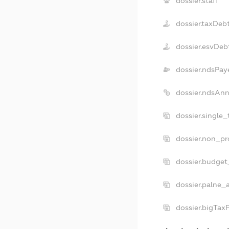
dossier.staff
dossier.taxDeb
dossier.esvDeb
dossier.ndsPay
dossier.ndsAnn
dossier.single
dossier.non_pr
dossier.budget
dossier.palne_
dossier.bigTax