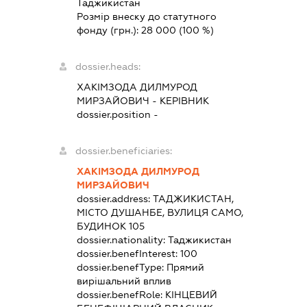
Таджикистан
Розмір внеску до статутного
фонду (грн.):
28 000
(100 %)
dossier.heads:
ХАКІМЗОДА ДИЛМУРОД
МИРЗАЙОВИЧ
-
КЕРІВНИК
dossier.position -
dossier.beneficiaries:
ХАКІМЗОДА ДИЛМУРОД
МИРЗАЙОВИЧ
dossier.address:
ТАДЖИКИСТАН,
МІСТО ДУШАНБЕ, ВУЛИЦЯ САМО,
БУДИНОК 105
dossier.nationality:
Таджикистан
dossier.benefInterest:
100
dossier.benefType:
Прямий
вирішальний вплив
dossier.benefRole:
КІНЦЕВИЙ