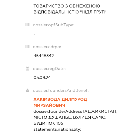
ТОВАРИСТВО З ОБМЕЖЕНОЮ
ВІДПОВІДАЛЬНІСТЮ "НІДЛ ГРУП"
dossier.opfSubType:
-
dossier.edrpo:
45445342
dossier.regDate:
05.09.24
dossier.foundersAndBenef:
ХАКІМЗОДА ДИЛМУРОД
МИРЗАЙОВИЧ
dossier.founderAddress
ТАДЖИКИСТАН,
МІСТО ДУШАНБЕ, ВУЛИЦЯ САМО,
БУДИНОК 105
statements.nationality: