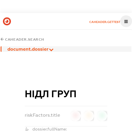
CAHEADER.GETTEST
CAHEADER.SEARCH
document.dossier
НІДЛ ГРУП
riskFactors.title
0
0
0
dossier.fullName: