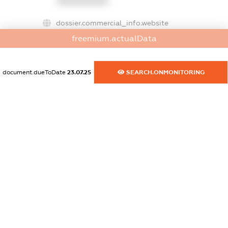
XXXXXXXXXX
dossier.commercial_info.website
XXXXXXXXXX
freemium.actualData
dossier.commercial_info.activity
XXXXXXXXXX
document.dueToDate
23.07.25
SEARCH.ONMONITORING
freemium.exampleText_1
freemium.exampleText_2
freemium.anonymousPerSearch2
FREEMIUM.DETAILS
FREEMIUM.REGISTER