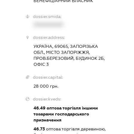
БЕНЕФІЦІАРНИЙ ВЛАСНИК
dossier.smida:
XXXXXXXXXX
dossier.address:
УКРАЇНА, 69065, ЗАПОРІЗЬКА
ОБЛ., МІСТО ЗАПОРІЖЖЯ,
ПРОВ.БЕРЕЗОВИЙ, БУДИНОК 2Б,
ОФІС 3
dossier.capital:
28 000 грн.
dossier.kveds:
46.49
оптова торгівля іншими
товарами господарського
призначення
46.73
оптова торгівля деревиною,