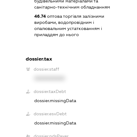
будівельними матеріалами та
санітарно-технічним обладнанням
46.74
оптова торгівля залізними
виробами, водопровідним і
опалювальним устаткованням і
приладдям до нього
dossier.tax
dossier.staff
XXXXXXXXXX
dossier.taxDebt
dossier.missingData
dossier.esvDebt
dossier.missingData
dossier.ndsPayer