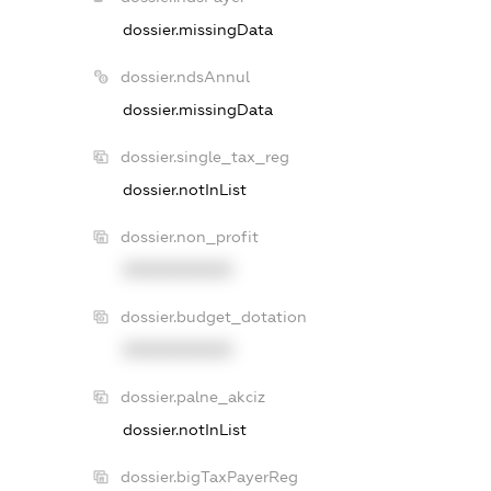
dossier.missingData
dossier.ndsAnnul
dossier.missingData
dossier.single_tax_reg
dossier.notInList
dossier.non_profit
XXXXXXXXXX
dossier.budget_dotation
XXXXXXXXXX
dossier.palne_akciz
dossier.notInList
dossier.bigTaxPayerReg