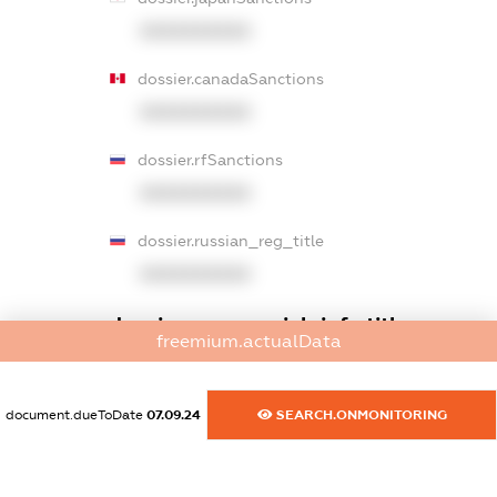
XXXXXXXXXX
dossier.canadaSanctions
XXXXXXXXXX
dossier.rfSanctions
XXXXXXXXXX
dossier.russian_reg_title
XXXXXXXXXX
dossier.commercial_info.title
freemium.actualData
dossier.commercial_info.postal_address
XXXXXXXXXX
document.dueToDate
07.09.24
SEARCH.ONMONITORING
dossier.commercial_info.phone
XXXXXXXXXX