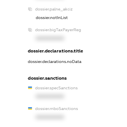
dossier.palne_akciz
dossier.notInList
dossier.bigTaxPayerReg
XXXXXXXXXX
dossier.declarations.title
dossier.declarations.noData
dossier.sanctions
dossier.specSanctions
XXXXXXXXXX
dossier.rnboSanctions
XXXXXXXXXX