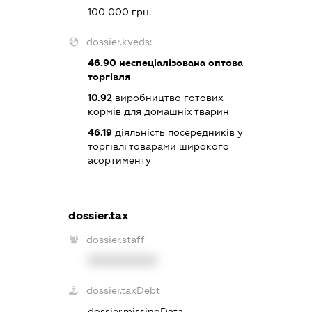
100 000 грн.
dossier.kveds:
46.90
неспеціалізована оптова
торгівля
10.92
виробництво готових
кормів для домашніх тварин
46.19
діяльність посередників у
торгівлі товарами широкого
асортименту
dossier.tax
dossier.staff
XXXXXXXXXX
dossier.taxDebt
dossier.missingData