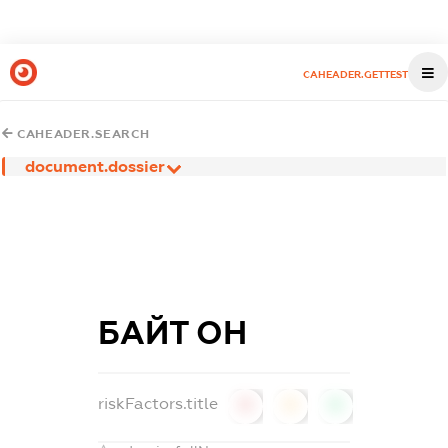
CAHEADER.GETTEST
CAHEADER.SEARCH
document.dossier
БАЙТ ОН
riskFactors.title
0
0
0