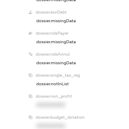
dossier.esvDebt
dossier.missingData
dossier.ndsPayer
dossier.missingData
dossier.ndsAnnul
dossier.missingData
dossier.single_tax_reg
dossier.notInList
dossier.non_profit
XXXXXXXXXX
dossier.budget_dotation
XXXXXXXXXX