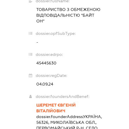
dossier.fullName:
ТОВАРИСТВО З ОБМЕЖЕНОЮ
ВІДПОВІДАЛЬНІСТЮ "БАЙТ
ОН"
dossier.opfSubType:
-
dossier.edrpo:
45445630
dossier.regDate:
04.09.24
dossier.foundersAndBenef:
ШЕРЕМЕТ ЄВГЕНІЙ
ВІТАЛІЙОВИЧ
dossier.founderAddress
УКРАЇНА,
56326, МИКОЛАЇВСЬКА ОБЛ.,
ПЕРВОМАЙСЬКИЙ Р-Н, СЕЛО