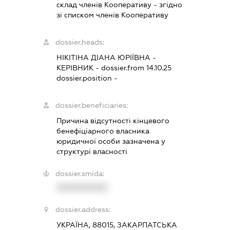
склад членів Кооперативу - згідно
зі списком членів Кооперативу
dossier.heads:
НІКІТІНА ДІАНА ЮРІЇВНА
-
КЕРІВНИК
- dossier.from 14.10.25
dossier.position -
dossier.beneficiaries:
Причина відсутності кінцевого
бенефіціарного власника
юридичної особи зазначена у
структурі власності
dossier.smida:
XXXXXXXXXX
dossier.address:
УКРАЇНА, 88015, ЗАКАРПАТСЬКА