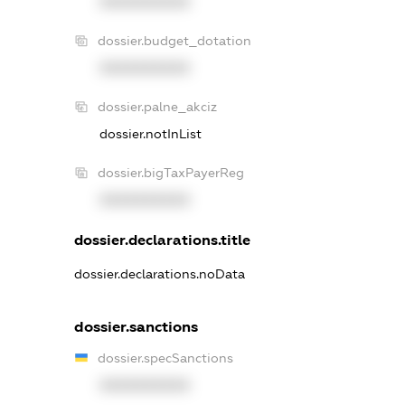
XXXXXXXXXX
dossier.budget_dotation
XXXXXXXXXX
dossier.palne_akciz
dossier.notInList
dossier.bigTaxPayerReg
XXXXXXXXXX
dossier.declarations.title
dossier.declarations.noData
dossier.sanctions
dossier.specSanctions
XXXXXXXXXX