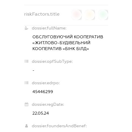
riskFactors.title
0
0
0
dossier.fullName:
ОБСЛУГОВУЮЧИЙ КООПЕРАТИВ
«ЖИТЛОВО-БУДІВЕЛЬНИЙ
КООПЕРАТИВ «БІНК БІЛД»
dossier.opfSubType:
-
dossier.edrpo:
45446299
dossier.regDate:
22.05.24
dossier.foundersAndBenef: