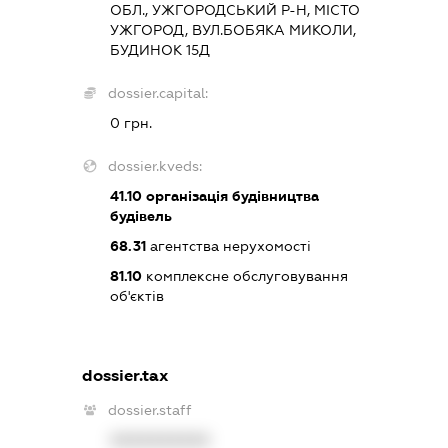
ОБЛ., УЖГОРОДСЬКИЙ Р-Н, МІСТО
УЖГОРОД, ВУЛ.БОБЯКА МИКОЛИ,
БУДИНОК 15Д
dossier.capital:
0 грн.
dossier.kveds:
41.10
організація будівництва
будівель
68.31
агентства нерухомості
81.10
комплексне обслуговування
об'єктів
dossier.tax
dossier.staff
XXXXXXXXXX