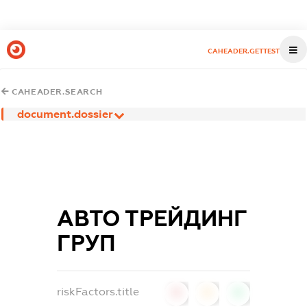
CAHEADER.GETTEST
CAHEADER.SEARCH
document.dossier
АВТО ТРЕЙДИНГ
ГРУП
riskFactors.title
0
0
0