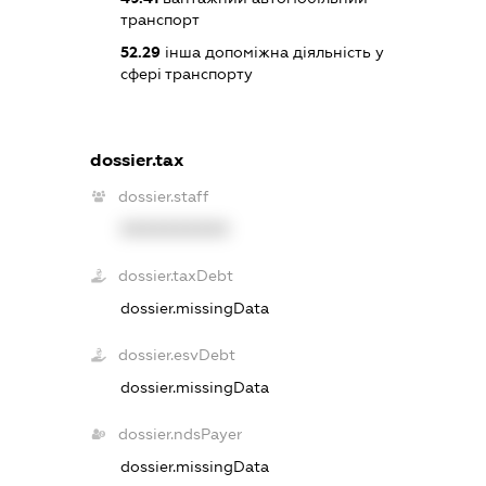
транспорт
52.29
інша допоміжна діяльність у
сфері транспорту
dossier.tax
dossier.staff
XXXXXXXXXX
dossier.taxDebt
dossier.missingData
dossier.esvDebt
dossier.missingData
dossier.ndsPayer
dossier.missingData