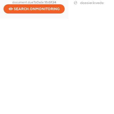
document.dueToDate
13.07.24
dossier.kveds:
SEARCH.ONMONITORING
dossier.tax
dossier.staff
dossier.taxDebt
dossier.esvDebt
dossier.ndsPayer
dossier.ndsAnnul
dossier.single_tax