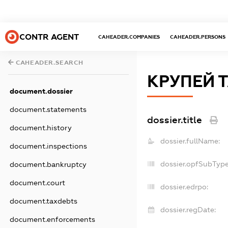
CONTR AGENT
CAHEADER.COMPANIES
CAHEADER.PERSONS
CAHEADER.SEARCH
КРУПЕЙ 
document.dossier
document.statements
dossier.title
document.history
dossier.fullName:
document.inspections
dossier.opfSubType
document.bankruptcy
document.court
dossier.edrpo:
document.taxdebts
dossier.regDate:
document.enforcements