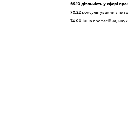
69.10
діяльність у сфері пра
70.22
консультування з пита
74.90
інша професійна, науков
XXXXXXXXXX
dossier.missingData
dossier.missingData
dossier.missingData
dossier.missingData
_reg
dossier.notInList