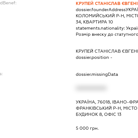
ndBenef:
КРУПЕЙ СТАНІСЛАВ ЄВГЕН
dossier.founderAddress
УКРА
КОЛОМИЙСЬКИЙ Р-Н, МІСТО
34, КВАРТИРА 10
statements.nationality:
Украї
Розмір внеску до статутного
КРУПЕЙ СТАНІСЛАВ ЄВГЕ
dossier.position -
s:
dossier.missingData
XXXXXXXXXX
УКРАЇНА, 76018, ІВАНО-ФР
ФРАНКІВСЬКИЙ Р-Н, МІСТО
БУДИНОК 8, ОФІС 13
5 000 грн.