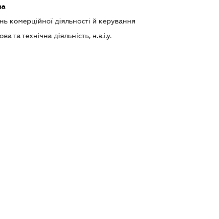
ва
нь комерційної діяльності й керування
а та технічна діяльність, н.в.і.у.