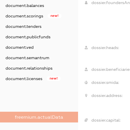
dossier.foundersA
document.balances
document.scorings
new!
document.tenders
document.publicfunds
document.ved
dossier.heads:
document.semantrum
document.relationships
dossier.beneficiarie
document.licenses
new!
dossier.smida:
dossier.address:
freemium.actualData
dossier.capital: