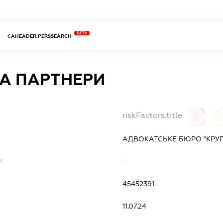
BETA
CAHEADER.PERSSEARCH
ТА ПАРТНЕРИ
riskFactors.title
0
0
АДВОКАТСЬКЕ БЮРО "КРУП
:
-
45452391
11.07.24