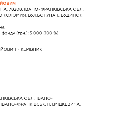
ІЙОВИЧ
ЇНА, 78208, ІВАНО-ФРАНКІВСЬКА ОБЛ.,
 КОЛОМИЯ, ВУЛ.БОГУНА І., БУДИНОК
на
 фонду (грн.):
5 000
(100 %)
НІЙОВИЧ
-
КЕРІВНИК
АНКІВСЬКА ОБЛ., ІВАНО-
 ІВАНО-ФРАНКІВСЬК, ПЛ.МІЦКЕВИЧА,