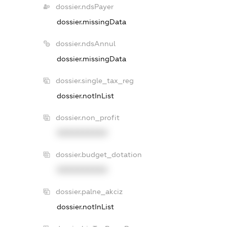
dossier.ndsPayer
dossier.missingData
dossier.ndsAnnul
dossier.missingData
dossier.single_tax_reg
dossier.notInList
dossier.non_profit
XXXXXXXXXX
dossier.budget_dotation
XXXXXXXXXX
dossier.palne_akciz
dossier.notInList