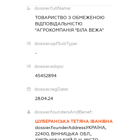
dossier.fullName:
ТОВАРИСТВО З ОБМЕЖЕНОЮ
ВІДПОВІДАЛЬНІСТЮ
"АГРОКОМПАНІЯ "БІЛА ВЕЖА"
dossier.opfSubType:
-
dossier.edrpo:
45452894
dossier.regDate:
28.04.24
dossier.foundersAndBenef:
ШУБЕРАНСЬКА ТЕТЯНА ІВАНІВНА
dossier.founderAddress
УКРАЇНА,
22400, ВІННИЦЬКА ОБЛ.,
ХМІЛЬНИЦЬКИЙ Р-Н, МІСТО