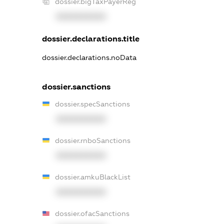
dossier.bigTaxPayerReg
XXXXXXXXXX
dossier.declarations.title
dossier.declarations.noData
dossier.sanctions
dossier.specSanctions
XXXXXXXXXX
dossier.rnboSanctions
XXXXXXXXXX
dossier.amkuBlackList
XXXXXXXXXX
dossier.ofacSanctions