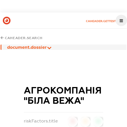
CAHEADER.GETTEST
CAHEADER.SEARCH
document.dossier
АГРОКОМПАНІЯ
"БІЛА ВЕЖА"
riskFactors.title
0
0
0