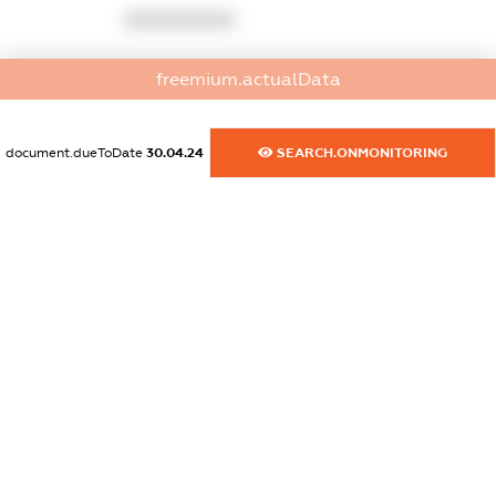
XXXXXXXXXX
dossier.commercial_info.website
freemium.actualData
XXXXXXXXXX
dossier.commercial_info.activity
document.dueToDate
30.04.24
SEARCH.ONMONITORING
XXXXXXXXXX
freemium.exampleText_1
freemium.exampleText_2
freemium.anonymousPerSearch2
FREEMIUM.DETAILS
FREEMIUM.REGISTER