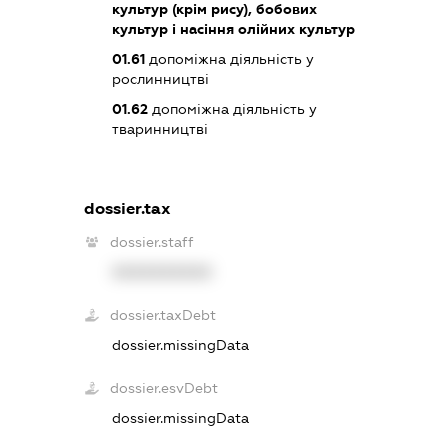
культур (крім рису), бобових
культур і насіння олійних культур
01.61
допоміжна діяльність у
рослинництві
01.62
допоміжна діяльність у
тваринництві
dossier.tax
dossier.staff
XXXXXXXXXX
dossier.taxDebt
dossier.missingData
dossier.esvDebt
dossier.missingData