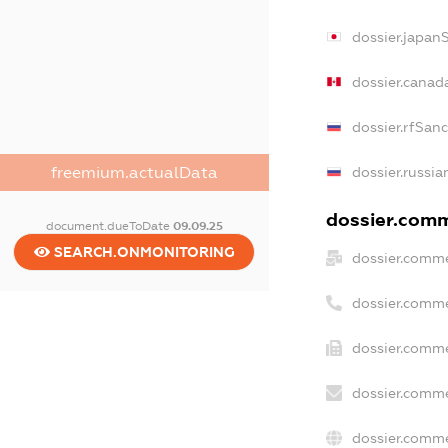
dossier.japan
dossier.canad
dossier.rfSan
freemium.actualData
dossier.russia
dossier.comme
document.dueToDate
09.09.25
SEARCH.ONMONITORING
dossier.comme
dossier.comme
dossier.comme
dossier.comme
dossier.comme