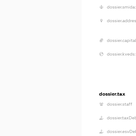
dossier.smida:
dossier.addres
dossier.capital
dossier.kveds:
dossier.tax
dossier.staff
dossier.taxDe
dossier.esvDe