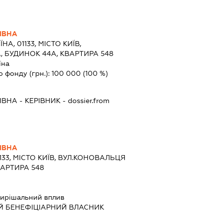
ІВНА
ЇНА, 01133, МІСТО КИЇВ,
 БУДИНОК 44А, КВАРТИРА 548
їна
о фонду (грн.):
100 000
(100 %)
ІВНА
-
КЕРІВНИК
- dossier.from
ІВНА
1133, МІСТО КИЇВ, ВУЛ.КОНОВАЛЬЦЯ
ВАРТИРА 548
ирішальний вплив
Й БЕНЕФІЦІАРНИЙ ВЛАСНИК