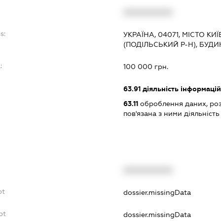
XXXXXXXXXX
s:
УКРАЇНА, 04071, МІСТО КИ
(ПОДІЛЬСЬКИЙ Р-Н), БУДИН
:
100 000 грн.
63.91
діяльність інформацій
63.11
оброблення даних, роз
пов'язана з ними діяльність
XXXXXXXXXX
bt
dossier.missingData
bt
dossier.missingData