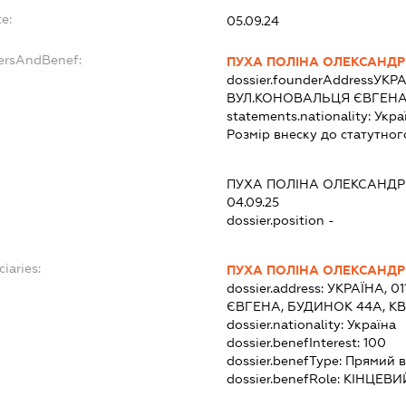
e:
05.09.24
dersAndBenef:
ПУХА ПОЛІНА ОЛЕКСАНДР
dossier.founderAddress
УКРА
ВУЛ.КОНОВАЛЬЦЯ ЄВГЕНА,
statements.nationality:
Укра
Розмір внеску до статутног
ПУХА ПОЛІНА ОЛЕКСАНДР
04.09.25
dossier.position -
ciaries:
ПУХА ПОЛІНА ОЛЕКСАНДР
dossier.address:
УКРАЇНА, 0
ЄВГЕНА, БУДИНОК 44А, К
dossier.nationality:
Україна
dossier.benefInterest:
100
dossier.benefType:
Прямий в
dossier.benefRole:
КІНЦЕВИ