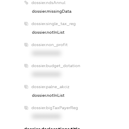
dossier.ndsAnnul
dossier.missingData
dossier.single_tax_reg
dossier.notInList
dossier.non_profit
XXXXXXXXXX
dossier.budget_dotation
XXXXXXXXXX
dossier.palne_akciz
dossier.notInList
dossier.bigTaxPayerReg
XXXXXXXXXX