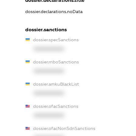
dossier.declarations.title
dossier.declarations.noData
dossier.sanctions
dossier.specSanctions
XXXXXXXXXX
dossier.rnboSanctions
XXXXXXXXXX
dossier.amkuBlackList
XXXXXXXXXX
dossier.ofacSanctions
XXXXXXXXXX
dossier.ofacNonSdnSanctions