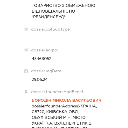
ТОВАРИСТВО З ОБМЕЖЕНОЮ
ВІДПОВІДАЛЬНІСТЮ
"РЕЗИДЕНСБУД"
dossier.opfSubType:
-
dossier.edrpo:
45463052
dossier.regDate:
29.05.24
dossier.foundersAndBenef:
БОРОДІН МИКОЛА ВАСИЛЬОВИЧ
dossier.founderAddress
УКРАЇНА,
08720, КИЇВСЬКА ОБЛ.,
ОБУХІВСЬКИЙ Р-Н, МІСТО
УКРАЇНКА, ВУЛ.ЕНЕРГЕТИКІВ,