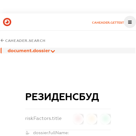
CAHEADER.GETTEST
CAHEADER.SEARCH
document.dossier
РЕЗИДЕНСБУД
riskFactors.title
0
0
0
dossier.fullName: