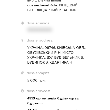
вирішальний вплив
dossier.benefRole:
КІНЦЕВИЙ
БЕНЕФІЦІАРНИЙ ВЛАСНИК
dossier.smida:
XXXXXXXXXX
dossier.address:
УКРАЇНА, 08746, КИЇВСЬКА ОБЛ.,
ОБУХІВСЬКИЙ Р-Н, МІСТО
УКРАЇНКА, ВУЛ.БУДІВЕЛЬНИКІВ,
БУДИНОК 3, КВАРТИРА 4
dossier.capital:
5 000 грн.
dossier.kveds:
41.10
організація будівництва
будівель