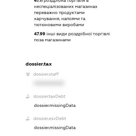
47.11
роздрібна торгівля в
неспеціалізованих магазинах
переважно продуктами
харчування, напоями та
тютюновими виробами
47.99
інші види роздрібної торгівлі
поза магазинами
dossier.tax
dossier.staff
XXXXXXXXXX
dossier.taxDebt
dossier.missingData
dossier.esvDebt
dossier.missingData