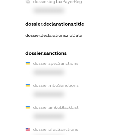
dossier.bigTaxPayerReg
XXXXXXXXXX
dossier.declarations.title
dossier.declarations.noData
dossier.sanctions
dossier.specSanctions
XXXXXXXXXX
dossier.rnboSanctions
XXXXXXXXXX
dossier.amkuBlackList
XXXXXXXXXX
dossier.ofacSanctions