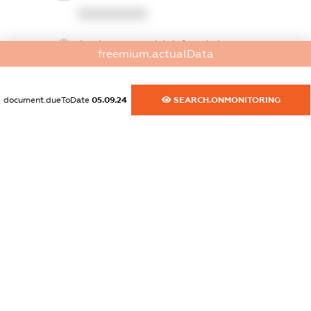
XXXXXXXXXX
dossier.commercial_info.website
freemium.actualData
XXXXXXXXXX
dossier.commercial_info.activity
document.dueToDate
05.09.24
SEARCH.ONMONITORING
XXXXXXXXXX
freemium.exampleText_1
freemium.exampleText_2
freemium.anonymousPerSearch2
FREEMIUM.DETAILS
FREEMIUM.REGISTER