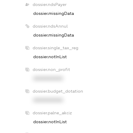
dossier.ndsPayer
dossier.missingData
dossier.ndsAnnul
dossier.missingData
dossier.single_tax_reg
dossier.notInList
dossier.non_profit
XXXXXXXXXX
dossier.budget_dotation
XXXXXXXXXX
dossier.palne_akciz
dossier.notInList