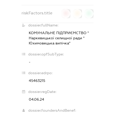
riskFactors.title
0
0
0
dossier.fullName:
КОМУНАЛЬНЕ ПІДПРИЄМСТВО "
Наркевицької селищної ради "
Юхимовецька випічка"
dossier.opfSubType:
-
dossier.edrpo:
45463215
dossier.regDate:
04.06.24
dossier.foundersAndBenef: