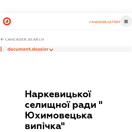
CAHEADER.GETTEST
CAHEADER.SEARCH
document.dossier
Наркевицької
селищної ради "
Юхимовецька
випічка"