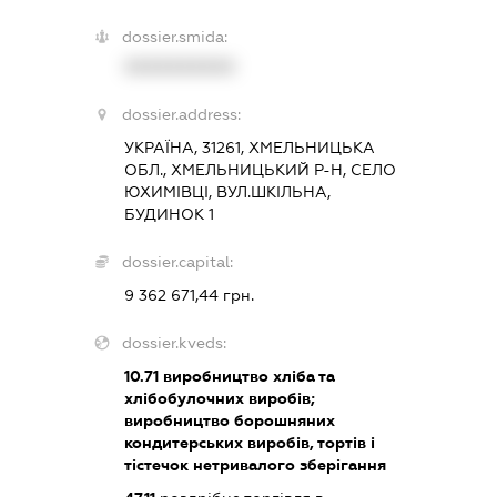
dossier.smida:
XXXXXXXXXX
dossier.address:
УКРАЇНА, 31261, ХМЕЛЬНИЦЬКА
ОБЛ., ХМЕЛЬНИЦЬКИЙ Р-Н, СЕЛО
ЮХИМІВЦІ, ВУЛ.ШКІЛЬНА,
БУДИНОК 1
dossier.capital:
9 362 671,44 грн.
dossier.kveds:
10.71
виробництво хліба та
хлібобулочних виробів;
виробництво борошняних
кондитерських виробів, тортів і
тістечок нетривалого зберігання