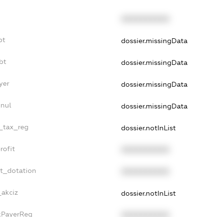
XXXXXXXXXX
bt
dossier.missingData
bt
dossier.missingData
yer
dossier.missingData
nnul
dossier.missingData
e_tax_reg
dossier.notInList
rofit
XXXXXXXXXX
et_dotation
XXXXXXXXXX
_akciz
dossier.notInList
axPayerReg
XXXXXXXXXX