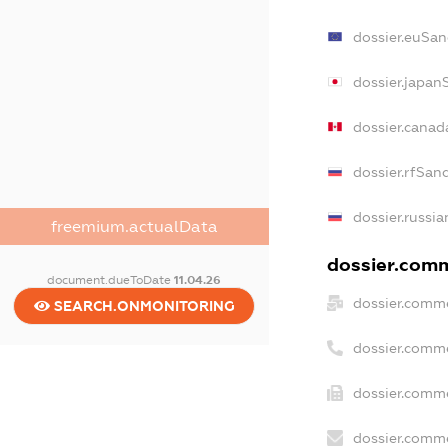
dossier.euSan
dossier.japan
dossier.cana
dossier.rfSan
dossier.russia
freemium.actualData
dossier.comm
document.dueToDate
11.04.26
dossier.comme
SEARCH.ONMONITORING
dossier.comm
dossier.comme
dossier.comme