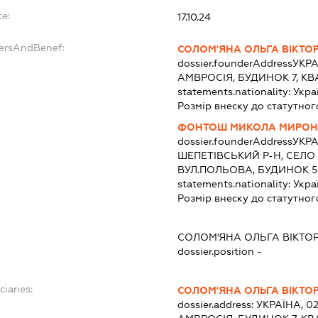
te:
17.10.24
dersAndBenef:
СОЛОМ'ЯНА ОЛЬГА ВІКТО
dossier.founderAddress
УКРА
АМВРОСІЯ, БУДИНОК 7, КВ
statements.nationality:
Укра
Розмір внеску до статутног
ФОНТОШ МИКОЛА МИРО
dossier.founderAddress
УКРА
ШЕПЕТІВСЬКИЙ Р-Н, СЕЛО 
ВУЛ.ПОЛЬОВА, БУДИНОК 5
statements.nationality:
Укра
Розмір внеску до статутног
:
СОЛОМ'ЯНА ОЛЬГА ВІКТО
dossier.position -
ciaries:
СОЛОМ'ЯНА ОЛЬГА ВІКТО
dossier.address:
УКРАЇНА, 02