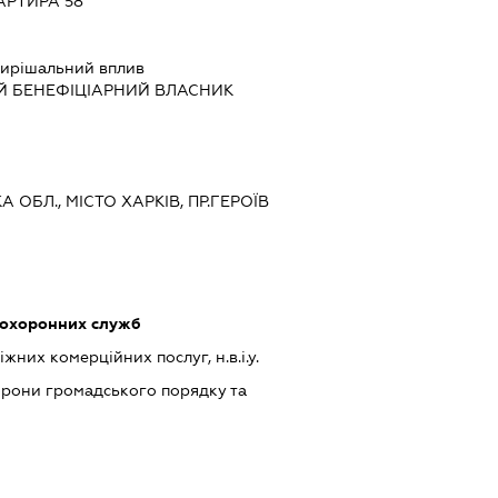
АРТИРА 58
ирішальний вплив
Й БЕНЕФІЦІАРНИЙ ВЛАСНИК
А ОБЛ., МІСТО ХАРКІВ, ПР.ГЕРОЇВ
 охоронних служб
них комерційних послуг, н.в.і.у.
хорони громадського порядку та