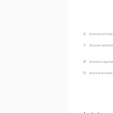
dossier.smida
dossier.addres
dossier.capital
dossier.kveds: