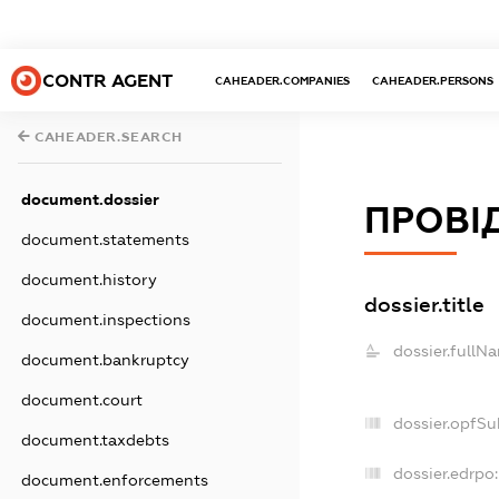
CONTR AGENT
CAHEADER.COMPANIES
CAHEADER.PERSONS
CAHEADER.SEARCH
document.dossier
ПРОВІ
document.statements
document.history
dossier.title
document.inspections
dossier.fullN
document.bankruptcy
document.court
dossier.opfSu
document.taxdebts
dossier.edrpo:
document.enforcements