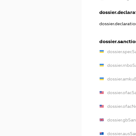
dossier.declarat
dossier.declarati
dossier.sancti
dossier.specS
dossier.rnboS
dossier.amkuB
dossier.ofacS
dossier.ofac
dossier.gbSan
dossier.ausSa