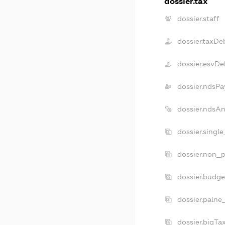
dossier.tax
dossier.staff
dossier.taxDe
dossier.esvDe
dossier.ndsPa
dossier.ndsA
dossier.singl
dossier.non_p
dossier.budg
dossier.palne
dossier.bigT