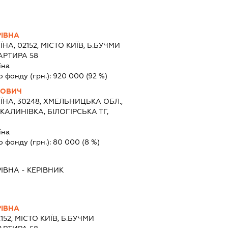
РІВНА
ЇНА, 02152, МІСТО КИЇВ, Б.БУЧМИ
АРТИРА 58
їна
о фонду (грн.):
920 000
(92 %)
НОВИЧ
ЇНА, 30248, ХМЕЛЬНИЦЬКА ОБЛ.,
КАЛИНІВКА, БІЛОГІРСЬКА ТГ,
їна
о фонду (грн.):
80 000
(8 %)
РІВНА
-
КЕРІВНИК
РІВНА
152, МІСТО КИЇВ, Б.БУЧМИ