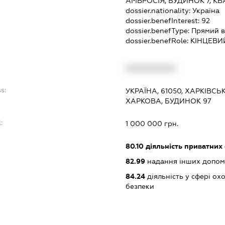
АМВРОСІЯ, БУДИНОК 7, КВ
dossier.nationality:
Україна
dossier.benefInterest:
92
dossier.benefType:
Прямий в
dossier.benefRole:
КІНЦЕВИ
:
XXXXXXXXXX
s:
УКРАЇНА, 61050, ХАРКІВСЬК
ХАРКОВА, БУДИНОК 97
:
1 000 000 грн.
80.10
діяльність приватних
82.99
надання інших допоміж
84.24
діяльність у сфері о
безпеки