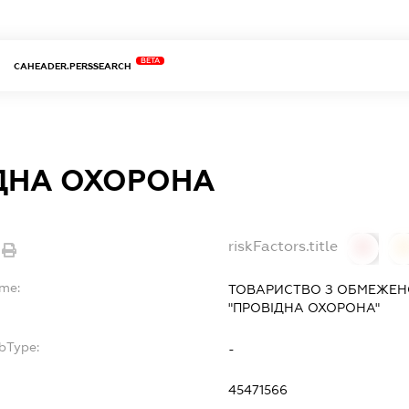
BETA
CAHEADER.PERSSEARCH
ДНА ОХОРОНА
riskFactors.title
0
ame:
ТОВАРИСТВО З ОБМЕЖЕН
"ПРОВІДНА ОХОРОНА"
bType:
-
45471566