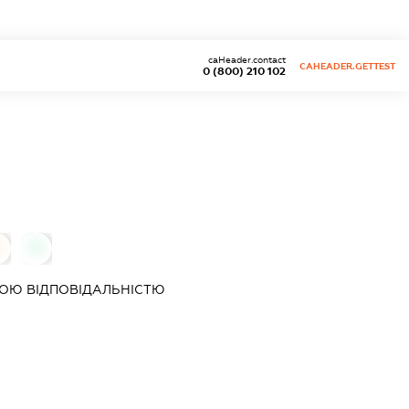
caHeader.contact
CAHEADER.GETTEST
0 (800) 210 102
0
0
ОЮ ВІДПОВІДАЛЬНІСТЮ