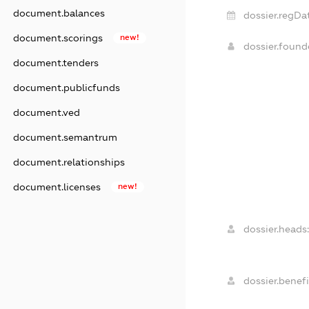
document.balances
dossier.regDa
document.scorings
new!
dossier.foun
document.tenders
document.publicfunds
document.ved
document.semantrum
document.relationships
document.licenses
new!
dossier.heads
dossier.benefi