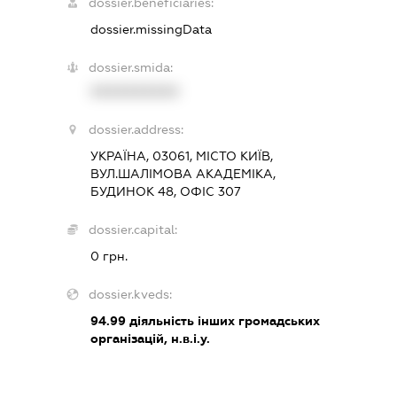
dossier.beneficiaries:
dossier.missingData
dossier.smida:
XXXXXXXXXX
dossier.address:
УКРАЇНА, 03061, МІСТО КИЇВ,
ВУЛ.ШАЛІМОВА АКАДЕМІКА,
БУДИНОК 48, ОФІС 307
dossier.capital:
0 грн.
dossier.kveds:
94.99
діяльність інших громадських
організацій, н.в.і.у.