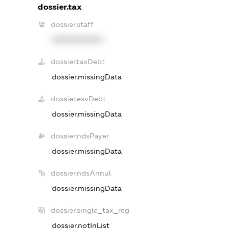
dossier.tax
dossier.staff
XXXXXXXXXX
dossier.taxDebt
dossier.missingData
dossier.esvDebt
dossier.missingData
dossier.ndsPayer
dossier.missingData
dossier.ndsAnnul
dossier.missingData
dossier.single_tax_reg
dossier.notInList