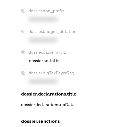
dossier.non_profit
XXXXXXXXXX
dossier.budget_dotation
XXXXXXXXXX
dossier.palne_akciz
dossier.notInList
dossier.bigTaxPayerReg
XXXXXXXXXX
dossier.declarations.title
dossier.declarations.noData
dossier.sanctions