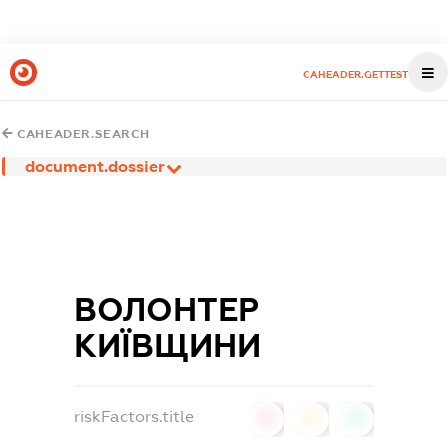
CAHEADER.GETTEST
CAHEADER.SEARCH
document.dossier
ВОЛОНТЕР
КИЇВЩИНИ
riskFactors.title
0
0
0