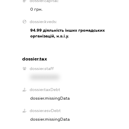
dossier.capital:
0 грн.
dossier.kveds:
94.99
діяльність інших громадських
організацій, н.в.і.у.
dossier.tax
dossier.staff
XXXXXXXXXX
dossier.taxDebt
dossier.missingData
dossier.esvDebt
dossier.missingData