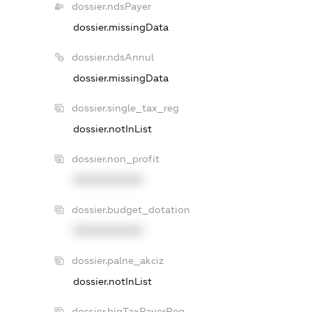
dossier.ndsPayer
dossier.missingData
dossier.ndsAnnul
dossier.missingData
dossier.single_tax_reg
dossier.notInList
dossier.non_profit
XXXXXXXXXX
dossier.budget_dotation
XXXXXXXXXX
dossier.palne_akciz
dossier.notInList
dossier.bigTaxPayerReg