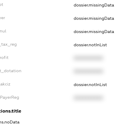
bt
dossier.missingData
yer
dossier.missingData
nul
dossier.missingData
e_tax_reg
dossier.notInList
rofit
XXXXXXXXXX
t_dotation
XXXXXXXXXX
_akciz
dossier.notInList
xPayerReg
XXXXXXXXXX
ions.title
ons.noData