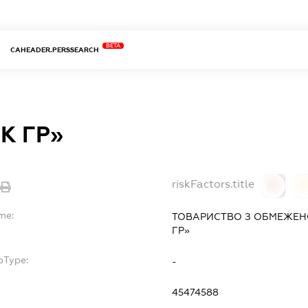
BETA
CAHEADER.PERSSEARCH
НК ГР»
riskFactors.title
0
me:
ТОВАРИСТВО З ОБМЕЖЕНО
ГР»
bType:
-
45474588