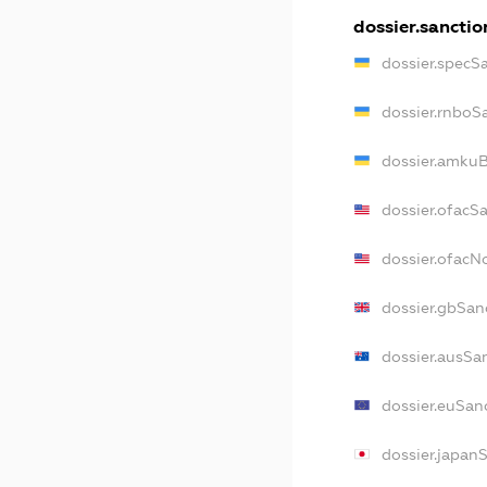
dossier.sanctio
dossier.specS
dossier.rnboS
dossier.amkuB
dossier.ofacS
dossier.ofac
dossier.gbSan
dossier.ausSa
dossier.euSan
dossier.japan