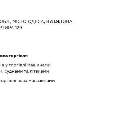
 ОБЛ., МІСТО ОДЕСА, ВУЛ.ЯДОВА
РТИРА 129
ова торгівля
ів у торгівлі машинами,
, суднами та літаками
торгівлі поза магазинами