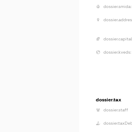
dossier.smida:
dossier.addres
dossier.capital
dossier.kveds:
dossier.tax
dossier.staff
dossier.taxDe