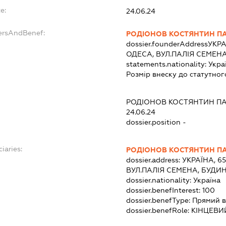
e:
24.06.24
ersAndBenef:
РОДІОНОВ КОСТЯНТИН П
dossier.founderAddress
УКРА
ОДЕСА, ВУЛ.ПАЛІЯ СЕМЕНА
statements.nationality:
Укра
Розмір внеску до статутног
РОДІОНОВ КОСТЯНТИН П
24.06.24
dossier.position -
iaries:
РОДІОНОВ КОСТЯНТИН П
dossier.address:
УКРАЇНА, 6
ВУЛ.ПАЛІЯ СЕМЕНА, БУДИН
dossier.nationality:
Україна
dossier.benefInterest:
100
dossier.benefType:
Прямий в
dossier.benefRole:
КІНЦЕВИ