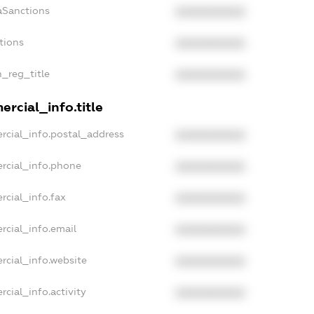
aSanctions
XXXXXXXXXX
tions
XXXXXXXXXX
n_reg_title
XXXXXXXXXX
rcial_info.title
rcial_info.postal_address
XXXXXXXXXX
rcial_info.phone
XXXXXXXXXX
rcial_info.fax
XXXXXXXXXX
rcial_info.email
XXXXXXXXXX
rcial_info.website
XXXXXXXXXX
cial_info.activity
XXXXXXXXXX