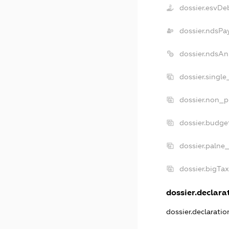
dossier.esvDe
dossier.ndsPa
dossier.ndsAn
dossier.singl
dossier.non_p
dossier.budge
dossier.palne
dossier.bigTa
dossier.declarat
dossier.declarati