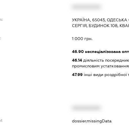
XXXXXXXXXX
s:
УКРАЇНА, 65043, ОДЕСЬКА
СЕРГІЯ, БУДИНОК 108, КВА
:
1 000 грн.
46.90
неспеціалізована опт
46.14
діяльність посередник
промисловим устаткованням
47.99
інші види роздрібної 
XXXXXXXXXX
bt
dossier.missingData