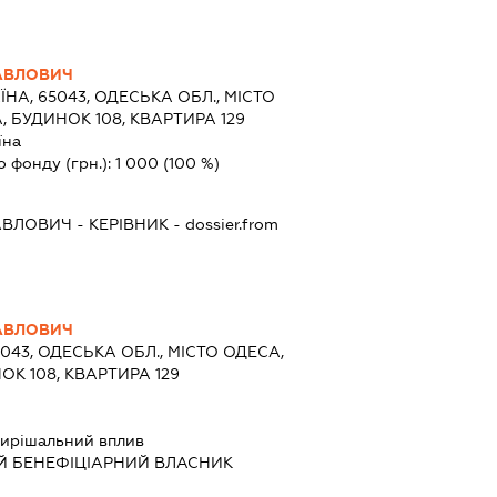
АВЛОВИЧ
ЇНА, 65043, ОДЕСЬКА ОБЛ., МІСТО
, БУДИНОК 108, КВАРТИРА 129
їна
о фонду (грн.):
1 000
(100 %)
АВЛОВИЧ
-
КЕРІВНИК
- dossier.from
АВЛОВИЧ
5043, ОДЕСЬКА ОБЛ., МІСТО ОДЕСА,
ОК 108, КВАРТИРА 129
ирішальний вплив
Й БЕНЕФІЦІАРНИЙ ВЛАСНИК