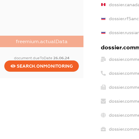
dossier.canad
dossier.rfSanc
dossier.russia
freemium.actualData
dossier.comme
document.dueToDate
26.06.24
dossier.comme
SEARCH.ONMONITORING
dossier.comme
dossier.comme
dossier.comme
dossier.comme
dossier.commer