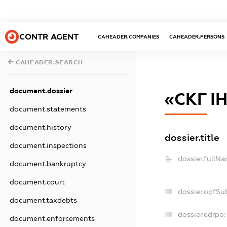
CONTR AGENT
CAHEADER.COMPANIES
CAHEADER.PERSONS
CAHEADER.SEARCH
document.dossier
«СКГ І
document.statements
document.history
dossier.title
document.inspections
dossier.fullNa
document.bankruptcy
document.court
dossier.opfSu
document.taxdebts
dossier.edrpo:
document.enforcements