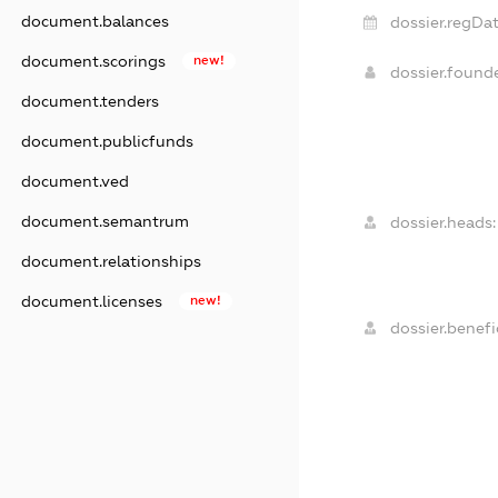
document.balances
dossier.regDat
document.scorings
new!
dossier.found
document.tenders
document.publicfunds
document.ved
document.semantrum
dossier.heads:
document.relationships
document.licenses
new!
dossier.benefic