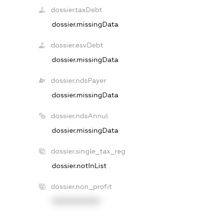
dossier.taxDebt
dossier.missingData
dossier.esvDebt
dossier.missingData
dossier.ndsPayer
dossier.missingData
dossier.ndsAnnul
dossier.missingData
dossier.single_tax_reg
dossier.notInList
dossier.non_profit
XXXXXXXXXX