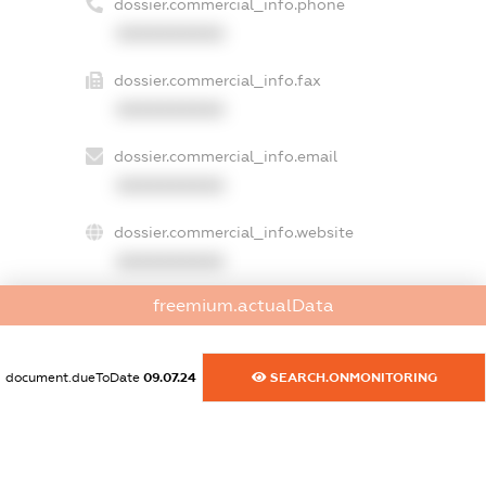
dossier.commercial_info.phone
XXXXXXXXXX
dossier.commercial_info.fax
XXXXXXXXXX
dossier.commercial_info.email
XXXXXXXXXX
dossier.commercial_info.website
XXXXXXXXXX
freemium.actualData
dossier.commercial_info.activity
XXXXXXXXXX
document.dueToDate
09.07.24
SEARCH.ONMONITORING
freemium.exampleText_1
freemium.exampleText_2
freemium.anonymousPerSearch2