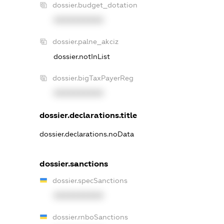
dossier.budget_dotation
XXXXXXXXXX
dossier.palne_akciz
dossier.notInList
dossier.bigTaxPayerReg
XXXXXXXXXX
dossier.declarations.title
dossier.declarations.noData
dossier.sanctions
dossier.specSanctions
XXXXXXXXXX
dossier.rnboSanctions