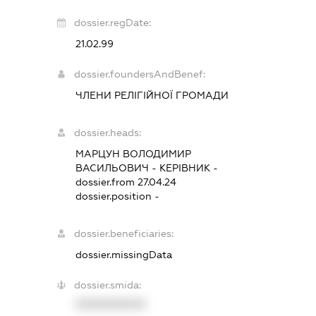
dossier.regDate:
21.02.99
dossier.foundersAndBenef:
ЧЛЕНИ РЕЛІГІЙНОЇ ГРОМАДИ
dossier.heads:
МАРЦУН ВОЛОДИМИР
ВАСИЛЬОВИЧ
-
КЕРІВНИК
-
dossier.from 27.04.24
dossier.position -
dossier.beneficiaries:
dossier.missingData
dossier.smida:
XXXXXXXXXX