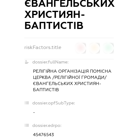
ЄВАНГЕЛЬСЬКИХ
ХРИСТИЯН-
БАПТИСТІВ
riskFactors.title
0
0
0
dossier.fullName:
РЕЛІГІЙНА ОРГАНІЗАЦІЯ ПОМІСНА
ЦЕРКВА /РЕЛІГІЙНОЇ ГРОМАДИ/
ЄВАНГЕЛЬСЬКИХ ХРИСТИЯН-
БАПТИСТІВ
dossier.opfSubType:
-
dossier.edrpo:
45476543