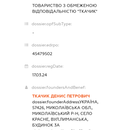
ТОВАРИСТВО З ОБМЕЖЕНОЮ
ВІДПОВІДАЛЬНІСТЮ "ТКАЧИК"
dossier.opfSubType:
-
dossier.edrpo:
45479502
dossier.regDate:
17.03.24
dossier.foundersAndBenef:
ТКАЧИК ДЕНИС ПЕТРОВИЧ
dossier.founderAddress
УКРАЇНА,
57426, МИКОЛАЇВСЬКА ОБЛ.,
МИКОЛАЇВСЬКИЙ Р-Н, СЕЛО
КРАСНЕ, ВУЛ.ЛИМАНСЬКА,
БУДИНОК 3А