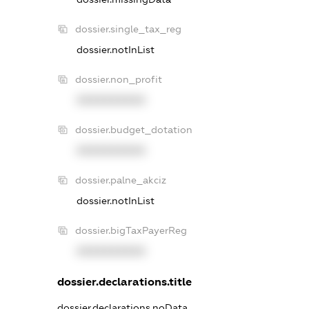
dossier.single_tax_reg
dossier.notInList
dossier.non_profit
XXXXXXXXXX
dossier.budget_dotation
XXXXXXXXXX
dossier.palne_akciz
dossier.notInList
dossier.bigTaxPayerReg
XXXXXXXXXX
dossier.declarations.title
dossier.declarations.noData