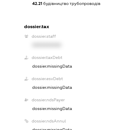
42.21
будівництво трубопроводів
dossier.tax
dossier.staff
XXXXXXXXXX
dossier.taxDebt
dossier.missingData
dossier.esvDebt
dossier.missingData
dossier.ndsPayer
dossier.missingData
dossier.ndsAnnul
dossier.missingData