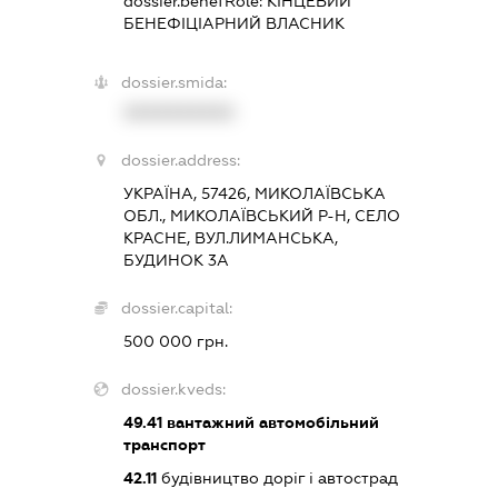
dossier.benefRole:
КІНЦЕВИЙ
БЕНЕФІЦІАРНИЙ ВЛАСНИК
dossier.smida:
XXXXXXXXXX
dossier.address:
УКРАЇНА, 57426, МИКОЛАЇВСЬКА
ОБЛ., МИКОЛАЇВСЬКИЙ Р-Н, СЕЛО
КРАСНЕ, ВУЛ.ЛИМАНСЬКА,
БУДИНОК 3А
dossier.capital:
500 000 грн.
dossier.kveds:
49.41
вантажний автомобільний
транспорт
42.11
будівництво доріг і автострад