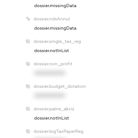
dossier.missingData
dossier.ndsAnnul
dossier.missingData
dossier.single_tax_reg
dossier.notInList
dossier.non_profit
XXXXXXXXXX
dossier.budget_dotation
XXXXXXXXXX
dossier.palne_akciz
dossier.notInList
dossier.bigTaxPayerReg