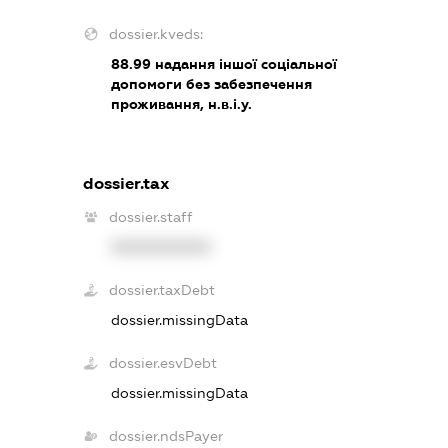
dossier.kveds:
88.99
надання іншої соціальної
допомоги без забезпечення
проживання, н.в.і.у.
dossier.tax
dossier.staff
XXXXXXXXXX
dossier.taxDebt
dossier.missingData
dossier.esvDebt
dossier.missingData
dossier.ndsPayer