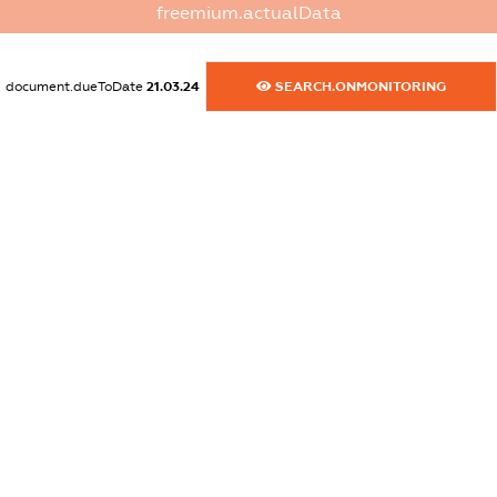
freemium.actualData
dossier.commercial_info.website
XXXXXXXXXX
document.dueToDate
21.03.24
SEARCH.ONMONITORING
dossier.commercial_info.activity
XXXXXXXXXX
freemium.exampleText_1
freemium.exampleText_2
freemium.anonymousPerSearch2
FREEMIUM.DETAILS
FREEMIUM.REGISTER