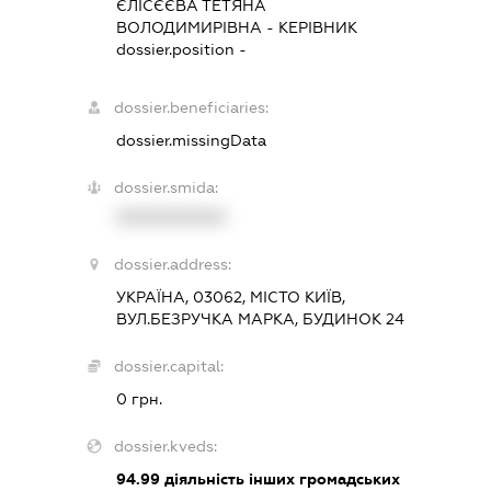
ЄЛІСЄЄВА ТЕТЯНА
ВОЛОДИМИРІВНА
-
КЕРІВНИК
dossier.position -
dossier.beneficiaries:
dossier.missingData
dossier.smida:
XXXXXXXXXX
dossier.address:
УКРАЇНА, 03062, МІСТО КИЇВ,
ВУЛ.БЕЗРУЧКА МАРКА, БУДИНОК 24
dossier.capital:
0 грн.
dossier.kveds:
94.99
діяльність інших громадських