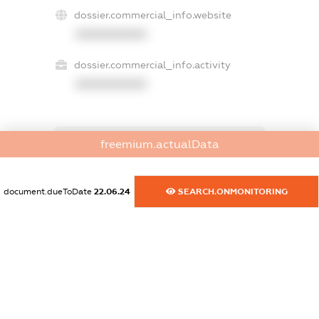
dossier.commercial_info.website
XXXXXXXXXX
dossier.commercial_info.activity
XXXXXXXXXX
freemium.actualData
freemium.exampleText_1
freemium.exampleText_2
freemium.anonymousPerSearch2
document.dueToDate
22.06.24
SEARCH.ONMONITORING
FREEMIUM.DETAILS
FREEMIUM.REGISTER