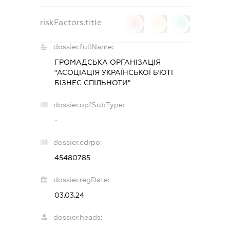
riskFactors.title
0
0
0
dossier.fullName:
ГРОМАДСЬКА ОРГАНІЗАЦІЯ
"АСОЦІАЦІЯ УКРАЇНСЬКОЇ Б'ЮТІ
БІЗНЕС СПІЛЬНОТИ"
dossier.opfSubType:
-
dossier.edrpo:
45480785
dossier.regDate:
03.03.24
dossier.heads: