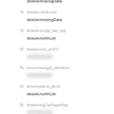
dossier.missingData
dossier.ndsAnnul
dossier.missingData
dossier.single_tax_reg
dossier.notInList
dossier.non_profit
XXXXXXXXXX
dossier.budget_dotation
XXXXXXXXXX
dossier.palne_akciz
dossier.notInList
dossier.bigTaxPayerReg
XXXXXXXXXX