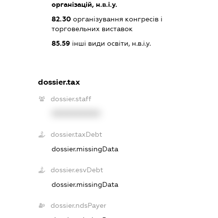
організацій, н.в.і.у.
82.30
організування конгресів і
торговельних виставок
85.59
інші види освіти, н.в.і.у.
dossier.tax
dossier.staff
XXXXXXXXXX
dossier.taxDebt
dossier.missingData
dossier.esvDebt
dossier.missingData
dossier.ndsPayer