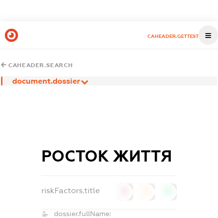
CAHEADER.GETTEST
CAHEADER.SEARCH
document.dossier
РОСТОК ЖИТТЯ
riskFactors.title
0
0
0
dossier.fullName: