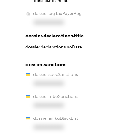
dossier.notInList
dossier.bigTaxPayerReg
XXXXXXXXXX
dossier.declarations.title
dossier.declarations.noData
dossier.sanctions
dossier.specSanctions
XXXXXXXXXX
dossier.rnboSanctions
XXXXXXXXXX
dossier.amkuBlackList
XXXXXXXXXX