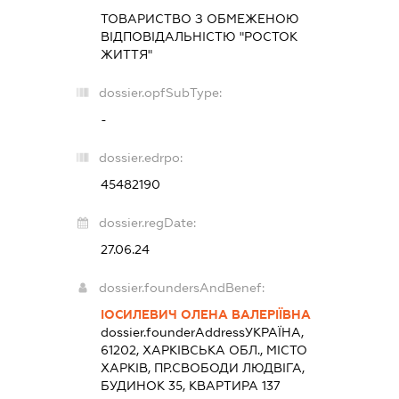
ТОВАРИСТВО З ОБМЕЖЕНОЮ
ВІДПОВІДАЛЬНІСТЮ "РОСТОК
ЖИТТЯ"
dossier.opfSubType:
-
dossier.edrpo:
45482190
dossier.regDate:
27.06.24
dossier.foundersAndBenef:
ІОСИЛЕВИЧ ОЛЕНА ВАЛЕРІЇВНА
dossier.founderAddress
УКРАЇНА,
61202, ХАРКІВСЬКА ОБЛ., МІСТО
ХАРКІВ, ПР.СВОБОДИ ЛЮДВІГА,
БУДИНОК 35, КВАРТИРА 137