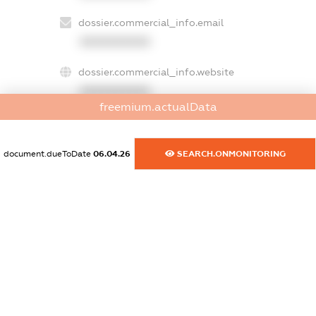
dossier.commercial_info.email
XXXXXXXXXX
dossier.commercial_info.website
XXXXXXXXXX
freemium.actualData
dossier.commercial_info.activity
XXXXXXXXXX
document.dueToDate
06.04.26
SEARCH.ONMONITORING
freemium.exampleText_1
freemium.exampleText_2
freemium.anonymousPerSearch2
FREEMIUM.DETAILS
FREEMIUM.REGISTER