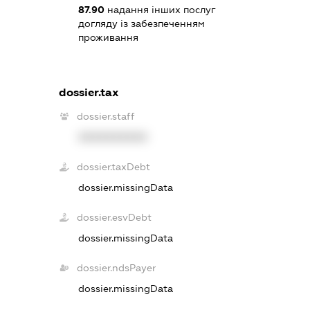
87.90
надання інших послуг
догляду із забезпеченням
проживання
dossier.tax
dossier.staff
XXXXXXXXXX
dossier.taxDebt
dossier.missingData
dossier.esvDebt
dossier.missingData
dossier.ndsPayer
dossier.missingData