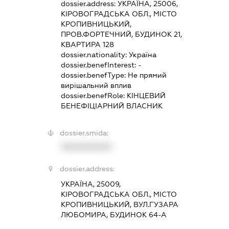
dossier.address:
УКРАЇНА, 25006,
КІРОВОГРАДСЬКА ОБЛ., МІСТО
КРОПИВНИЦЬКИЙ,
ПРОВ.ФОРТЕЧНИЙ, БУДИНОК 21,
КВАРТИРА 128
dossier.nationality:
Україна
dossier.benefInterest:
-
dossier.benefType:
Не прямий
вирішальний вплив
dossier.benefRole:
КІНЦЕВИЙ
БЕНЕФІЦІАРНИЙ ВЛАСНИК
dossier.smida:
XXXXXXXXXX
dossier.address:
УКРАЇНА, 25009,
КІРОВОГРАДСЬКА ОБЛ., МІСТО
КРОПИВНИЦЬКИЙ, ВУЛ.ГУЗАРА
ЛЮБОМИРА, БУДИНОК 64-А