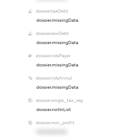
dossier.taxDebt
dossier.missingData
dossier.esvDebt
dossier.missingData
dossier.ndsPayer
dossier.missingData
dossier.ndsAnnul
dossier.missingData
dossier.single_tax_reg
dossier.notInList
dossier.non_profit
XXXXXXXXXX