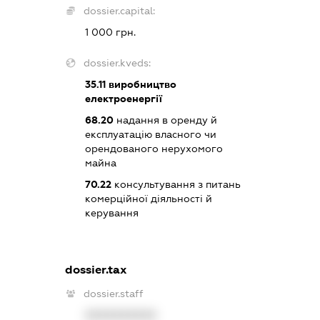
dossier.capital:
1 000 грн.
dossier.kveds:
35.11
виробництво
електроенергії
68.20
надання в оренду й
експлуатацію власного чи
орендованого нерухомого
майна
70.22
консультування з питань
комерційної діяльності й
керування
dossier.tax
dossier.staff
XXXXXXXXXX