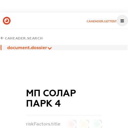
CAHEADER.GETTEST
CAHEADER.SEARCH
document.dossier
МП СОЛАР
ПАРК 4
riskFactors.title
0
0
0