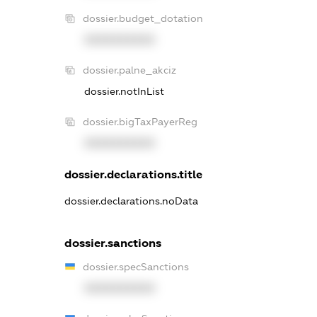
dossier.budget_dotation
XXXXXXXXXX
dossier.palne_akciz
dossier.notInList
dossier.bigTaxPayerReg
XXXXXXXXXX
dossier.declarations.title
dossier.declarations.noData
dossier.sanctions
dossier.specSanctions
XXXXXXXXXX