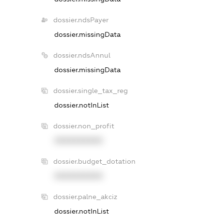
dossier.ndsPayer
dossier.missingData
dossier.ndsAnnul
dossier.missingData
dossier.single_tax_reg
dossier.notInList
dossier.non_profit
XXXXXXXXXX
dossier.budget_dotation
XXXXXXXXXX
dossier.palne_akciz
dossier.notInList