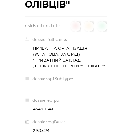
ОЛІВЦІВ"
riskFactors.title
0
0
0
dossier.fullName:
ПРИВАТНА ОРГАНІЗАЦІЯ
(УСТАНОВА, ЗАКЛАД)
"ПРИВАТНИЙ ЗАКЛАД
ДОШКІЛЬНОЇ ОСВІТИ "5 ОЛІВЦІВ"
dossier.opfSubType:
-
dossier.edrpo:
45490641
dossier.regDate:
29.05.24