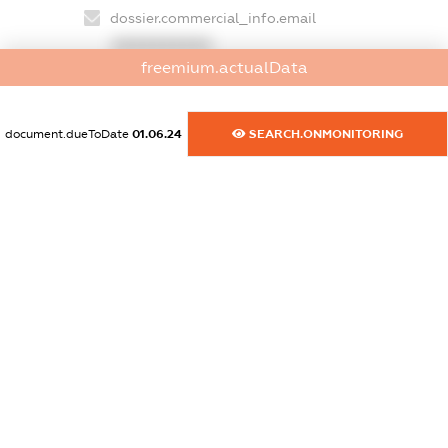
dossier.commercial_info.email
XXXXXXXXXX
freemium.actualData
dossier.commercial_info.website
XXXXXXXXXX
document.dueToDate
01.06.24
SEARCH.ONMONITORING
dossier.commercial_info.activity
XXXXXXXXXX
freemium.exampleText_1
freemium.exampleText_2
freemium.anonymousPerSearch2
FREEMIUM.DETAILS
FREEMIUM.REGISTER