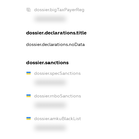
dossier.bigTaxPayerReg
XXXXXXXXXX
dossier.declarations.title
dossier.declarations.noData
dossier.sanctions
dossier.specSanctions
XXXXXXXXXX
dossier.rnboSanctions
XXXXXXXXXX
dossier.amkuBlackList
XXXXXXXXXX