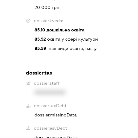
20 000 грн.
dossier.kveds:
85.10
дошкільна освіта
85.52
освіта у сфері культури
85.59
інші види освіти, н.в.і.у.
dossier.tax
dossier.staff
XXXXXXXXXX
dossier.taxDebt
dossier.missingData
dossier.esvDebt
dossier.missingData