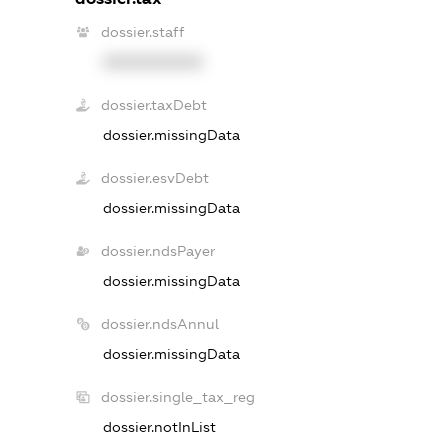
dossier.staff
XXXXXXXXXX
dossier.taxDebt
dossier.missingData
dossier.esvDebt
dossier.missingData
dossier.ndsPayer
dossier.missingData
dossier.ndsAnnul
dossier.missingData
dossier.single_tax_reg
dossier.notInList