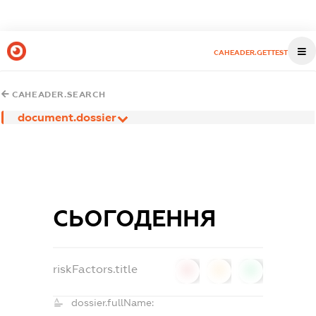
CAHEADER.GETTEST
CAHEADER.SEARCH
document.dossier
СЬОГОДЕННЯ
riskFactors.title
0
0
0
dossier.fullName: