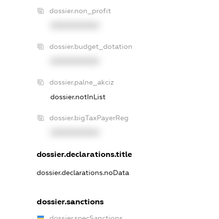
dossier.non_profit
XXXXXXXXXX
dossier.budget_dotation
XXXXXXXXXX
dossier.palne_akciz
dossier.notInList
dossier.bigTaxPayerReg
XXXXXXXXXX
dossier.declarations.title
dossier.declarations.noData
dossier.sanctions
dossier.specSanctions