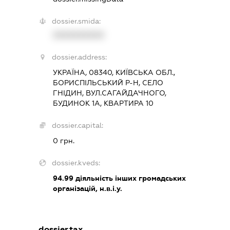
dossier.smida:
XXXXXXXXXX
dossier.address:
УКРАЇНА, 08340, КИЇВСЬКА ОБЛ.,
БОРИСПІЛЬСЬКИЙ Р-Н, СЕЛО
ГНІДИН, ВУЛ.САГАЙДАЧНОГО,
БУДИНОК 1А, КВАРТИРА 10
dossier.capital:
0 грн.
dossier.kveds:
94.99
діяльність інших громадських
організацій, н.в.і.у.
dossier.tax