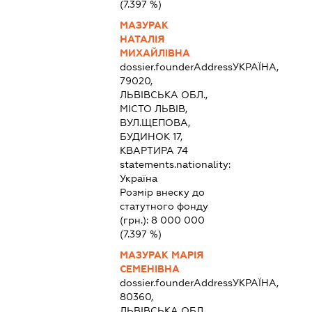
(7.397 %)
МАЗУРАК
НАТАЛІЯ
МИХАЙЛІВНА
dossier.founderAddress
УКРАЇНА,
79020,
ЛЬВІВСЬКА ОБЛ.,
МІСТО ЛЬВІВ,
ВУЛ.ЩЕПОВА,
БУДИНОК 17,
КВАРТИРА 74
statements.nationality:
Україна
Розмір внеску до
статутного фонду
(грн.):
8 000 000
(7.397 %)
МАЗУРАК МАРІЯ
СЕМЕНІВНА
dossier.founderAddress
УКРАЇНА,
80360,
ЛЬВІВСЬКА ОБЛ.,