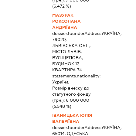
(6.472 %)
МАЗУРАК
РОКСОЛАНА
АНДРІЇВНА
dossier.founderAddress
УКРАЇНА,
79020,
ЛЬВІВСЬКА ОБЛ.,
МІСТО ЛЬВІВ,
ВУЛ.ЩЕПОВА,
БУДИНОК 17,
КВАРТИРА 74
statements.nationality:
Україна
Розмір внеску до
статутного фонду
(грн.):
6 000 000
(5.548 %)
ІВАНИЦЬКА ЮЛІЯ
ВАЛЕРІЇВНА
dossier.founderAddress
УКРАЇНА,
65014, ОДЕСЬКА