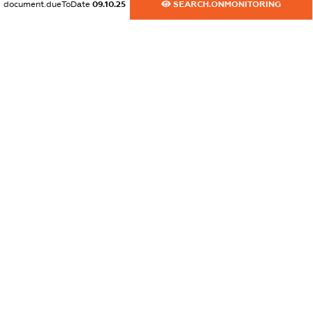
БУДИНОК 17,
document.dueToDate
09.10.25
SEARCH.ONMONITORING
КВАРТИРА 74
dossier.nationality:
Україна
dossier.benefInterest:
5.55
dossier.benefType:
Прямий
вирішальний
вплив
dossier.benefRole:
КІНЦЕВИЙ
БЕНЕФІЦІАРНИЙ
ВЛАСНИК
МАЗУРАК
НАТАЛІЯ
МИХАЙЛІВНА
dossier.address:
УКРАЇНА, 79020,
ЛЬВІВСЬКА ОБЛ.,
МІСТО ЛЬВІВ,
ВУЛ.ЩЕПОВА,