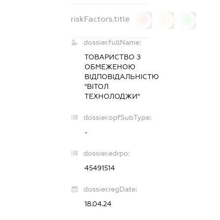
riskFactors.title
0
0
0
dossier.fullName:
ТОВАРИСТВО З
ОБМЕЖЕНОЮ
ВІДПОВІДАЛЬНІСТЮ
"ВІТОЛ
ТЕХНОЛОДЖИ"
dossier.opfSubType:
-
dossier.edrpo:
45491514
dossier.regDate:
18.04.24