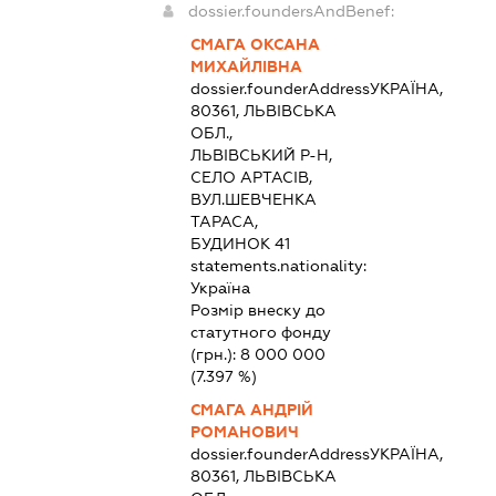
dossier.foundersAndBenef:
СМАГА ОКСАНА
МИХАЙЛІВНА
dossier.founderAddress
УКРАЇНА,
80361, ЛЬВІВСЬКА
ОБЛ.,
ЛЬВІВСЬКИЙ Р-Н,
СЕЛО АРТАСІВ,
ВУЛ.ШЕВЧЕНКА
ТАРАСА,
БУДИНОК 41
statements.nationality:
Україна
Розмір внеску до
статутного фонду
(грн.):
8 000 000
(7.397 %)
СМАГА АНДРІЙ
РОМАНОВИЧ
dossier.founderAddress
УКРАЇНА,
80361, ЛЬВІВСЬКА