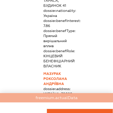
ТАРАСА,
БУДИНОК 41
dossier.nationality:
Україна
dossier.benefInterest:
7.86
dossier.benefType:
Прямий
вирішальний
вплив
dossier.benefRole:
КІНЦЕВИЙ
БЕНЕФІЦІАРНИЙ
ВЛАСНИК
МАЗУРАК
РОКСОЛАНА
АНДРІЇВНА
dossier.address:
УКРАЇНА, 79020,
freemium.actualData
ЛЬВІВСЬКА ОБЛ.,
МІСТО ЛЬВІВ,
ВУЛ.ЩЕПОВА,