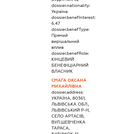
dossier.nationality:
Україна
dossier.benefInterest:
6.47
dossier.benefType:
Прямий
вирішальний
вплив
dossier.benefRole:
КІНЦЕВИЙ
БЕНЕФІЦІАРНИЙ
ВЛАСНИК
СМАГА ОКСАНА
МИХАЙЛІВНА
dossier.address:
УКРАЇНА, 80361,
ЛЬВІВСЬКА ОБЛ.,
ЛЬВІВСЬКИЙ Р-Н,
СЕЛО АРТАСІВ,
ВУЛ.ШЕВЧЕНКА
ТАРАСА,
БУДИНОК 41