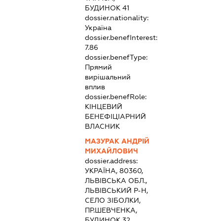
БУДИНОК 41
dossier.nationality:
Україна
dossier.benefInterest:
7.86
dossier.benefType:
Прямий
вирішальний
вплив
dossier.benefRole:
КІНЦЕВИЙ
БЕНЕФІЦІАРНИЙ
ВЛАСНИК
МАЗУРАК АНДРІЙ
МИХАЙЛОВИЧ
dossier.address:
УКРАЇНА, 80360,
ЛЬВІВСЬКА ОБЛ.,
ЛЬВІВСЬКИЙ Р-Н,
СЕЛО ЗІБОЛКИ,
ПР.ШЕВЧЕНКА,
БУДИНОК 32