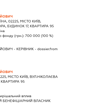
ІЙОВИЧ
ЇНА, 02225, МІСТО КИЇВ,
РА, БУДИНОК 17, КВАРТИРА 95
їна
о фонду (грн.):
700 000
(100 %)
ІЙОВИЧ
-
КЕРІВНИК
- dossier.from
ІЙОВИЧ
2225, МІСТО КИЇВ, ВУЛ.НІКОЛАЄВА
, КВАРТИРА 95
ирішальний вплив
Й БЕНЕФІЦІАРНИЙ ВЛАСНИК