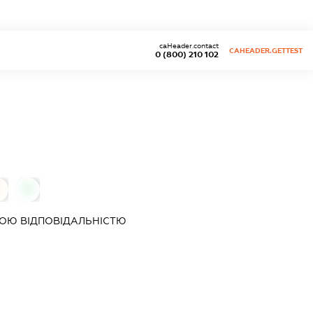
caHeader.contact
CAHEADER.GETTEST
0 (800) 210 102
0
0
ОЮ ВІДПОВІДАЛЬНІСТЮ