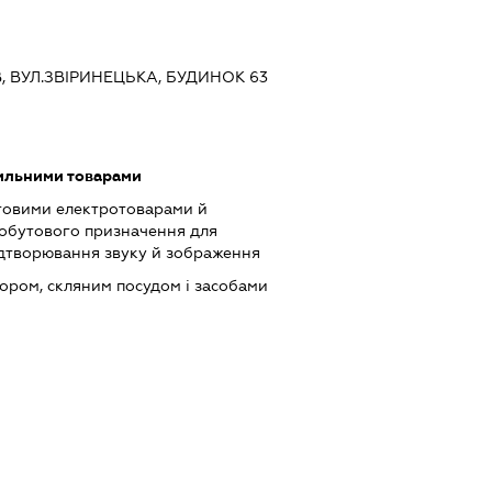
ЇВ, ВУЛ.ЗВІРИНЕЦЬКА, БУДИНОК 63
тильними товарами
товими електротоварами й
обутового призначення для
ідтворювання звуку й зображення
ором, скляним посудом і засобами