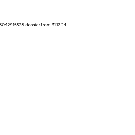
455042915528
dossier.from 31.12.24