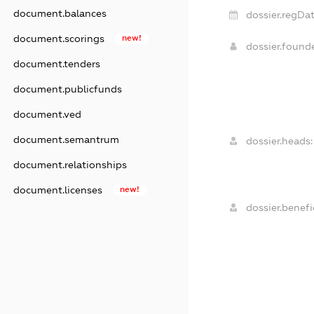
document.balances
dossier.regDat
document.scorings
new!
dossier.foun
document.tenders
document.publicfunds
document.ved
document.semantrum
dossier.heads:
document.relationships
document.licenses
new!
dossier.benefic