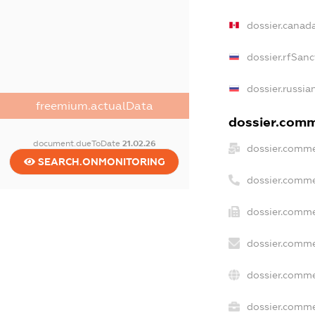
dossier.canad
dossier.rfSanc
dossier.russia
freemium.actualData
dossier.comme
document.dueToDate
21.02.26
dossier.comme
SEARCH.ONMONITORING
dossier.comme
dossier.comme
dossier.comme
dossier.comme
dossier.commer