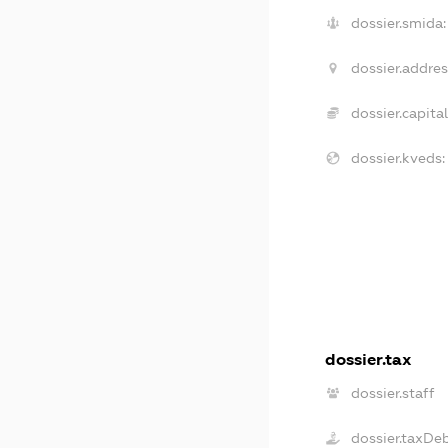
dossier.smida:
dossier.addres
dossier.capital
dossier.kveds:
dossier.tax
dossier.staff
dossier.taxDe