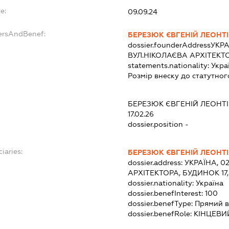
e:
09.09.24
dersAndBenef:
БЕРЕЗЮК ЄВГЕНІЙ ЛЕОНТ
dossier.founderAddress
УКРА
ВУЛ.НІКОЛАЄВА АРХІТЕКТО
statements.nationality:
Укра
Розмір внеску до статутног
БЕРЕЗЮК ЄВГЕНІЙ ЛЕОНТ
17.02.26
dossier.position -
iaries:
БЕРЕЗЮК ЄВГЕНІЙ ЛЕОНТ
dossier.address:
УКРАЇНА, 0
АРХІТЕКТОРА, БУДИНОК 17
dossier.nationality:
Україна
dossier.benefInterest:
100
dossier.benefType:
Прямий в
dossier.benefRole:
КІНЦЕВИ