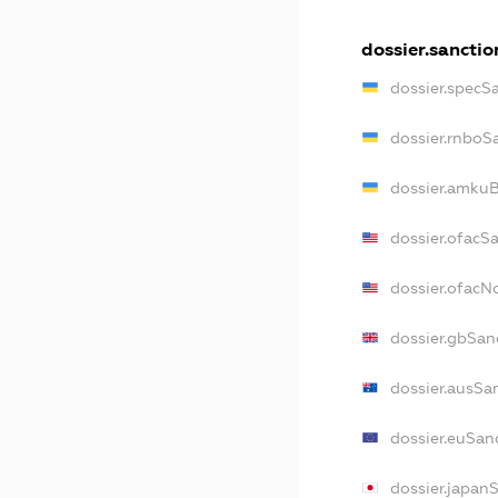
dossier.sanctio
dossier.specS
dossier.rnboS
dossier.amkuB
dossier.ofacS
dossier.ofac
dossier.gbSan
dossier.ausSa
dossier.euSan
dossier.japan