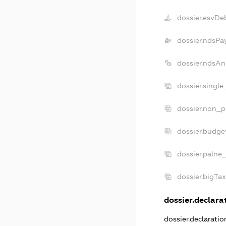
dossier.esvDe
dossier.ndsPa
dossier.ndsAn
dossier.singl
dossier.non_p
dossier.budge
dossier.palne
dossier.bigTa
dossier.declarat
dossier.declarati