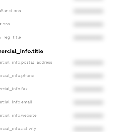
aSanctions
XXXXXXXXXX
tions
XXXXXXXXXX
n_reg_title
XXXXXXXXXX
rcial_info.title
rcial_info.postal_address
XXXXXXXXXX
rcial_info.phone
XXXXXXXXXX
rcial_info.fax
XXXXXXXXXX
rcial_info.email
XXXXXXXXXX
rcial_info.website
XXXXXXXXXX
cial_info.activity
XXXXXXXXXX