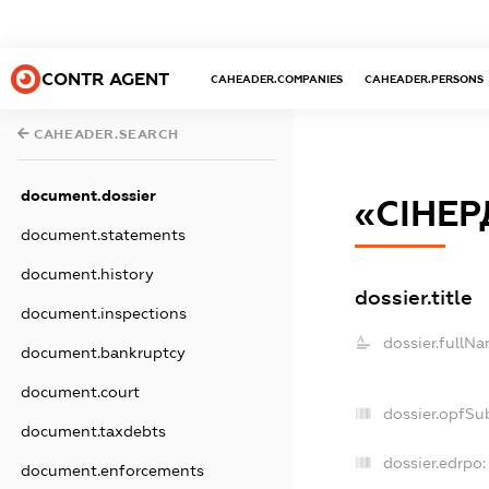
CONTR AGENT
CAHEADER.COMPANIES
CAHEADER.PERSONS
CAHEADER.SEARCH
document.dossier
«СІНЕ
document.statements
document.history
dossier.title
document.inspections
dossier.fullNa
document.bankruptcy
document.court
dossier.opfSu
document.taxdebts
dossier.edrpo:
document.enforcements