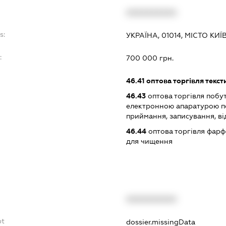
XXXXXXXXXX
s:
УКРАЇНА, 01014, МІСТО КИ
:
700 000 грн.
46.41
оптова торгівля текс
46.43
оптова торгівля побу
електронною апаратурою п
приймання, записування, в
46.44
оптова торгівля фарф
для чищення
XXXXXXXXXX
bt
dossier.missingData