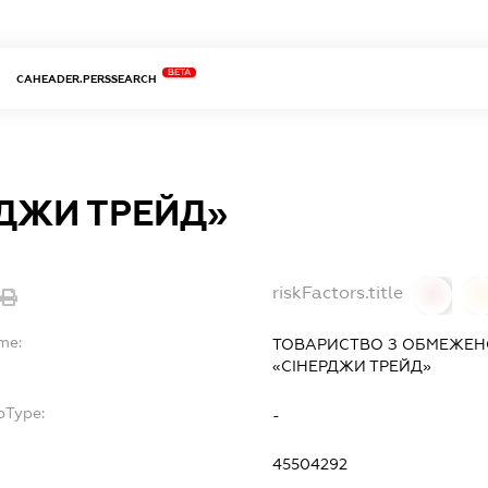
BETA
CAHEADER.PERSSEARCH
РДЖИ ТРЕЙД»
riskFactors.title
0
me:
ТОВАРИСТВО З ОБМЕЖЕН
«СІНЕРДЖИ ТРЕЙД»
bType:
-
45504292