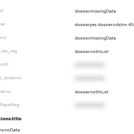
bt
dossier.missingData
yer
dossier.yes
dossier.ndsInn 
nul
dossier.missingData
e_tax_reg
dossier.notInList
rofit
XXXXXXXXXX
t_dotation
XXXXXXXXXX
_akciz
dossier.notInList
xPayerReg
XXXXXXXXXX
ions.title
ons.noData