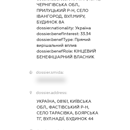
ЧЕРНІГІВСЬКА ОБЛ.,
ПРИЛУЦЬКИЙ Р-Н, СЕЛО
ІВАНГОРОД, ВУЛ.МИРУ,
БУДИНОК 8А
dossier.nationality:
Україна
dossier.benefInterest:
33.34
dossier.benefType:
Прямий
вирішальний вплив
dossier.benefRole:
КІНЦЕВИЙ
БЕНЕФІЦІАРНИЙ ВЛАСНИК
dossier.smida:
XXXXXXXXXX
dossier.address:
УКРАЇНА, 08161, КИЇВСЬКА
ОБЛ., ФАСТІВСЬКИЙ Р-Н,
СЕЛО ТАРАСІВКА, БОЯРСЬКА
ТГ, ВУЛ.НАДІЇ, БУДИНОК 44