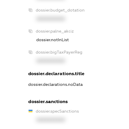
dossier.budget_dotation
XXXXXXXXXX
dossier.palne_akciz
dossier.notInList
dossier.bigTaxPayerReg
XXXXXXXXXX
dossier.declarations.title
dossier.declarations.noData
dossier.sanctions
dossier.specSanctions
XXXXXXXXXX