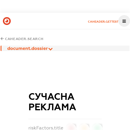
CAHEADER.GETTEST
CAHEADER.SEARCH
document.dossier
СУЧАСНА
РЕКЛАМА
riskFactors.title
0
0
0