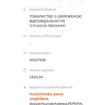
dossier.fullName:
ТОВАРИСТВО З ОБМЕЖЕНОЮ
ВІДПОВІДАЛЬНІСТЮ
"СУЧАСНА РЕКЛАМА"
dossier.opfSubType:
-
dossier.edrpo:
45507639
dossier.regDate:
23.05.24
dossier.foundersAndBenef:
МАКСИМОВА АННА
АНДРІЇВНА
dossier.founderAddress
УКРАЇНА,