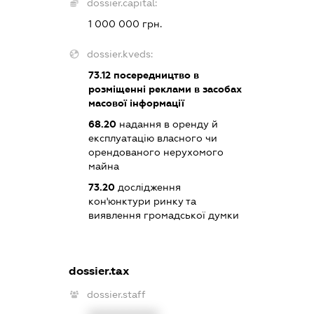
dossier.capital:
1 000 000 грн.
dossier.kveds:
73.12
посередництво в
розміщенні реклами в засобах
масової інформації
68.20
надання в оренду й
експлуатацію власного чи
орендованого нерухомого
майна
73.20
дослідження
кон'юнктури ринку та
виявлення громадської думки
dossier.tax
dossier.staff