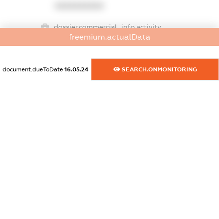
XXXXXXXXXX
dossier.commercial_info.activity
freemium.actualData
XXXXXXXXXX
document.dueToDate
16.05.24
SEARCH.ONMONITORING
freemium.exampleText_1
freemium.exampleText_2
freemium.anonymousPerSearch2
FREEMIUM.DETAILS
FREEMIUM.REGISTER