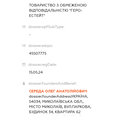
ТОВАРИСТВО З ОБМЕЖЕНОЮ
ВІДПОВІДАЛЬНІСТЮ "ГЕРО-
ЕСТЕЙТ"
dossier.opfSubType:
-
dossier.edrpo:
45507775
dossier.regDate:
15.05.24
dossier.foundersAndBenef:
СЕРЕДА ОЛЕГ АНАТОЛІЙОВИЧ
dossier.founderAddress
УКРАЇНА,
54034, МИКОЛАЇВСЬКА ОБЛ.,
МІСТО МИКОЛАЇВ, ВУЛ.ПАРКОВА,
БУДИНОК 34, КВАРТИРА 62