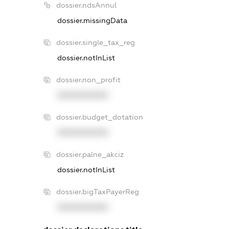
dossier.ndsAnnul
dossier.missingData
dossier.single_tax_reg
dossier.notInList
dossier.non_profit
XXXXXXXXXX
dossier.budget_dotation
XXXXXXXXXX
dossier.palne_akciz
dossier.notInList
dossier.bigTaxPayerReg
XXXXXXXXXX