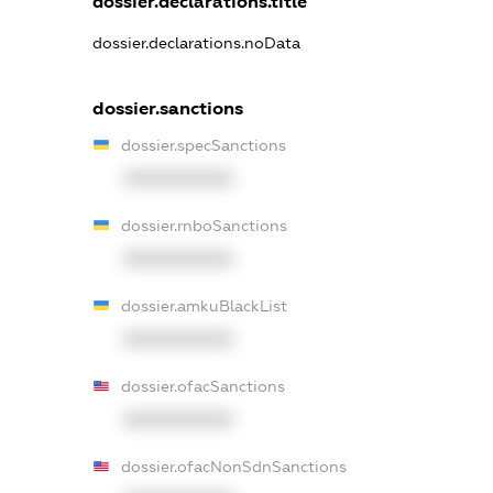
dossier.declarations.title
dossier.declarations.noData
dossier.sanctions
dossier.specSanctions
XXXXXXXXXX
dossier.rnboSanctions
XXXXXXXXXX
dossier.amkuBlackList
XXXXXXXXXX
dossier.ofacSanctions
XXXXXXXXXX
dossier.ofacNonSdnSanctions