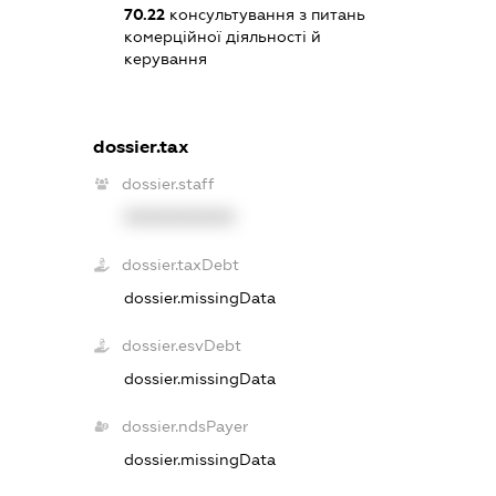
70.22
консультування з питань
комерційної діяльності й
керування
dossier.tax
dossier.staff
XXXXXXXXXX
dossier.taxDebt
dossier.missingData
dossier.esvDebt
dossier.missingData
dossier.ndsPayer
dossier.missingData