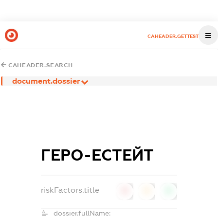
CAHEADER.GETTEST
CAHEADER.SEARCH
document.dossier
ГЕРО-ЕСТЕЙТ
riskFactors.title
0
0
0
dossier.fullName: