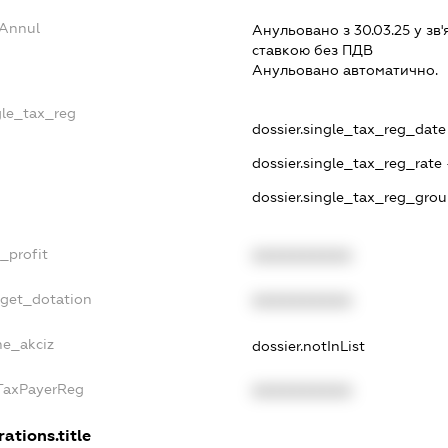
sAnnul
Анульовано з 30.03.25 у зв'
ставкою без ПДВ
Анульовано автоматично.
gle_tax_reg
dossier.single_tax_reg_date 
dossier.single_tax_reg_rate 
dossier.single_tax_reg_grou
_profit
XXXXXXXXXX
dget_dotation
XXXXXXXXXX
ne_akciz
dossier.notInList
gTaxPayerReg
XXXXXXXXXX
rations.title