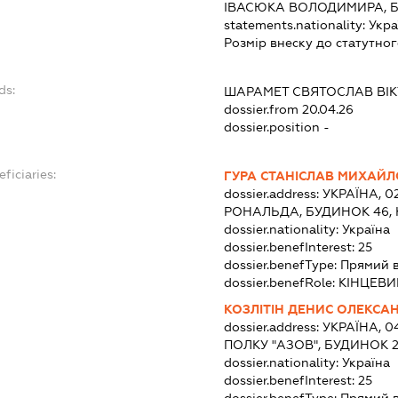
ІВАСЮКА ВОЛОДИМИРА, Б
statements.nationality:
Укра
Розмір внеску до статутног
ds:
ШАРАМЕТ СВЯТОСЛАВ ВІ
dossier.from 20.04.26
dossier.position -
ficiaries:
ГУРА СТАНІСЛАВ МИХАЙ
dossier.address:
УКРАЇНА, 0
РОНАЛЬДА, БУДИНОК 46, 
dossier.nationality:
Україна
dossier.benefInterest:
25
dossier.benefType:
Прямий 
dossier.benefRole:
КІНЦЕВИ
КОЗЛІТІН ДЕНИС ОЛЕКСА
dossier.address:
УКРАЇНА, 04
ПОЛКУ "АЗОВ", БУДИНОК 2
dossier.nationality:
Україна
dossier.benefInterest:
25