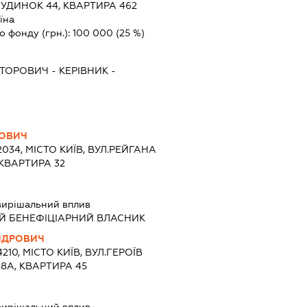
УДИНОК 44, КВАРТИРА 462
їна
о фонду (грн.):
100 000
(25 %)
КТОРОВИЧ
-
КЕРІВНИК
-
ЛОВИЧ
2034, МІСТО КИЇВ, ВУЛ.РЕЙГАНА
КВАРТИРА 32
вирішальний вплив
Й БЕНЕФІЦІАРНИЙ ВЛАСНИК
НДРОВИЧ
210, МІСТО КИЇВ, ВУЛ.ГЕРОЇВ
8А, КВАРТИРА 45