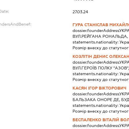
Date:
27.03.24
undersAndBenef:
ГУРА СТАНІСЛАВ МИХАЙ
dossier.founderAddress
УКРА
ВУЛ.РЕЙГАНА РОНАЛЬДА, 
statements.nationality:
Укра
Розмір внеску до статутног
КОЗЛІТІН ДЕНИС ОЛЕКСА
dossier.founderAddress
УКРА
ВУЛ.ГЕРОЇВ ПОЛКУ "АЗОВ"
statements.nationality:
Укра
Розмір внеску до статутног
КАСЯН ІГОР ВІКТОРОВИЧ
dossier.founderAddress
УКРА
БАЛЬЗАКА ОНОРЕ ДЕ, БУД
statements.nationality:
Укра
Розмір внеску до статутног
БЕСПАЛЕНКО ВІТАЛІЙ В
dossier.founderAddress
УКРА