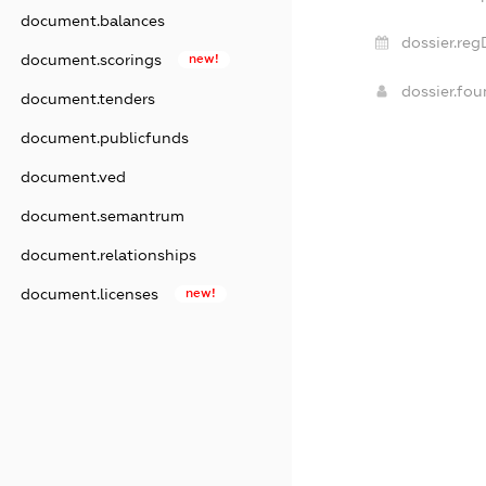
document.balances
dossier.reg
document.scorings
new!
dossier.fo
document.tenders
document.publicfunds
document.ved
document.semantrum
document.relationships
document.licenses
new!