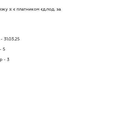
язку з:
є платником єд.под. за
- 31.03.25
- 5
p - 3