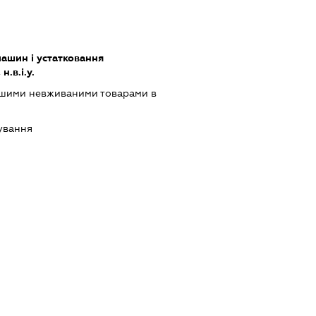
ашин і устатковання
.в.і.у.
ншими невживаними товарами в
ування