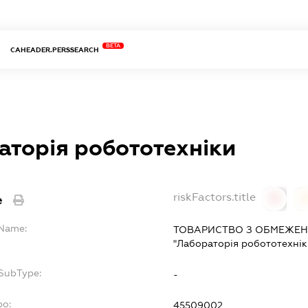
BETA
CAHEADER.PERSSEARCH
аторія робототехніки
riskFactors.title
e
0
lName:
ТОВАРИСТВО З ОБМЕЖЕН
"Лабораторія робототехнік
fSubType:
-
po:
45509002