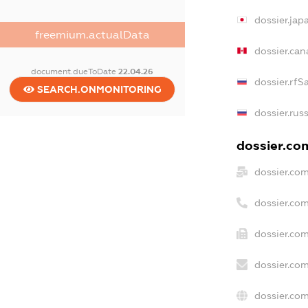
dossier.ja
freemium.actualData
dossier.ca
document.dueToDate
22.04.26
dossier.rfS
SEARCH.ONMONITORING
dossier.rus
dossier.com
dossier.co
dossier.co
dossier.co
dossier.co
dossier.co