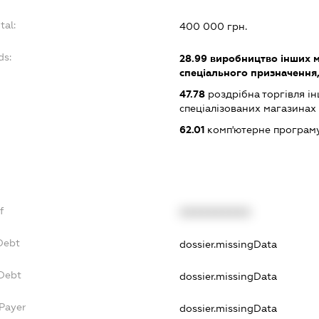
tal:
400 000 грн.
ds:
28.99
виробництво інших м
спеціального призначення, н
47.78
роздрібна торгівля і
спеціалізованих магазинах
62.01
комп'ютерне програм
f
XXXXXXXXXX
Debt
dossier.missingData
vDebt
dossier.missingData
sPayer
dossier.missingData