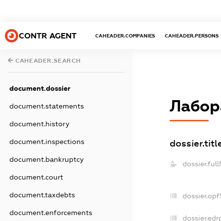
CONTR AGENT
CAHEADER.COMPANIES
CAHEADER.PERSONS
CAHEADER.SEARCH
document.dossier
Лабор
document.statements
document.history
document.inspections
dossier.titl
document.bankruptcy
dossier.ful
document.court
document.taxdebts
dossier.op
document.enforcements
dossier.edr