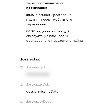
та іншого тимчасового
проживання
56.10
діяльність ресторанів,
надання послуг мобільного
харчування
68.20
надання в оренду й
експлуатацію власного чи
орендованого нерухомого майна
dossier.tax
dossier.staff
XXXXXXXXXX
dossier.taxDebt
dossier.missingData
dossier.esvDebt