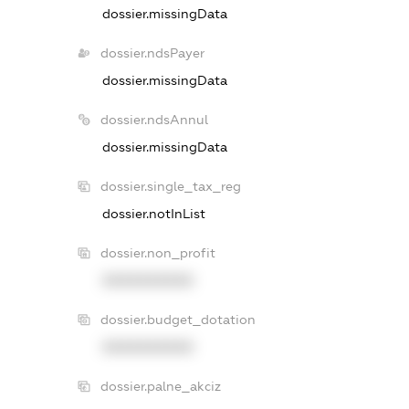
dossier.missingData
dossier.ndsPayer
dossier.missingData
dossier.ndsAnnul
dossier.missingData
dossier.single_tax_reg
dossier.notInList
dossier.non_profit
XXXXXXXXXX
dossier.budget_dotation
XXXXXXXXXX
dossier.palne_akciz