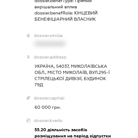
dossier.benefType:
Прямий
вирішальний вплив
dossier.benefRole:
КІНЦЕВИЙ
БЕНЕФІЦІАРНИЙ ВЛАСНИК
dossier.smida:
XXXXXXXXXX
dossier.address:
УКРАЇНА, 54037, МИКОЛАЇВСЬКА
ОБЛ., МІСТО МИКОЛАЇВ, ВУЛ.295-Ї
СТРІЛЕЦЬКОЇ ДИВІЗІЇ, БУДИНОК
79Д
dossier.capital:
60 000 грн.
dossier.kveds:
55.20
діяльність засобів
розміщування на період відпустки