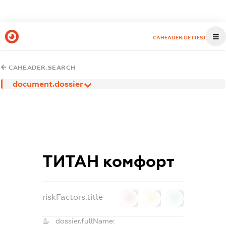
CAHEADER.GETTEST
CAHEADER.SEARCH
document.dossier
ТИТАН комфорт
riskFactors.title
0
0
0
dossier.fullName: