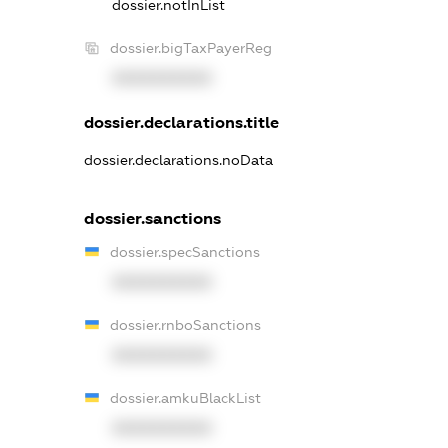
dossier.notInList
dossier.bigTaxPayerReg
XXXXXXXXXX
dossier.declarations.title
dossier.declarations.noData
dossier.sanctions
dossier.specSanctions
XXXXXXXXXX
dossier.rnboSanctions
XXXXXXXXXX
dossier.amkuBlackList
XXXXXXXXXX