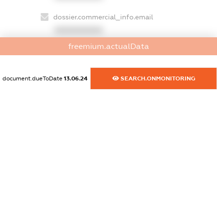
dossier.commercial_info.email
XXXXXXXXXX
freemium.actualData
dossier.commercial_info.website
XXXXXXXXXX
document.dueToDate
13.06.24
SEARCH.ONMONITORING
dossier.commercial_info.activity
XXXXXXXXXX
freemium.exampleText_1
freemium.exampleText_2
freemium.anonymousPerSearch2
FREEMIUM.DETAILS
FREEMIUM.REGISTER