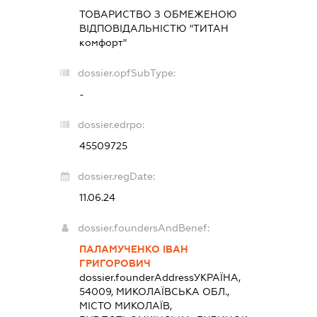
ТОВАРИСТВО З ОБМЕЖЕНОЮ
ВІДПОВІДАЛЬНІСТЮ "ТИТАН
комфорт"
dossier.opfSubType:
-
dossier.edrpo:
45509725
dossier.regDate:
11.06.24
dossier.foundersAndBenef:
ПАЛАМУЧЕНКО ІВАН
ГРИГОРОВИЧ
dossier.founderAddress
УКРАЇНА,
54009, МИКОЛАЇВСЬКА ОБЛ.,
МІСТО МИКОЛАЇВ,