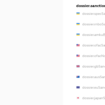
dossier.sanctio
dossier.specS
dossier.rnboS
dossier.amkuB
dossier.ofacS
dossier.ofac
dossier.gbSan
dossier.ausSa
dossier.euSan
dossier.japan