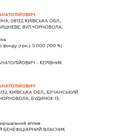
АНАТОЛІЙОВИЧ
ЇНА, 08132, КИЇВСЬКА ОБЛ.,
ВИШНЕВЕ, ВУЛ.ЧОРНОВОЛА,
їна
о фонду (грн.):
5 000
(100 %)
АНАТОЛІЙОВИЧ
-
КЕРІВНИК
АНАТОЛІЙОВИЧ
8132, КИЇВСЬКА ОБЛ., БУЧАНСЬКИЙ
.ЧОРНОВОЛА, БУДИНОК 13,
ирішальний вплив
Й БЕНЕФІЦІАРНИЙ ВЛАСНИК