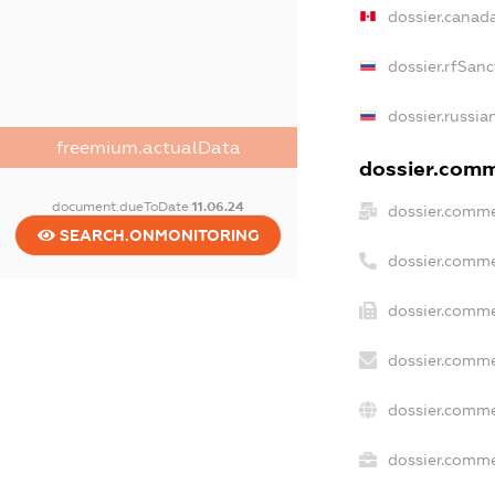
dossier.canad
dossier.rfSanc
dossier.russia
freemium.actualData
dossier.comme
document.dueToDate
11.06.24
dossier.comme
SEARCH.ONMONITORING
dossier.comme
dossier.comme
dossier.comme
dossier.comme
dossier.commer