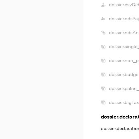
dossier.esvDe
dossier.ndsPa
dossier.ndsAn
dossier.singl
dossier.non_p
dossier.budge
dossier.palne
dossier.bigTa
dossier.declarat
dossier.declarati