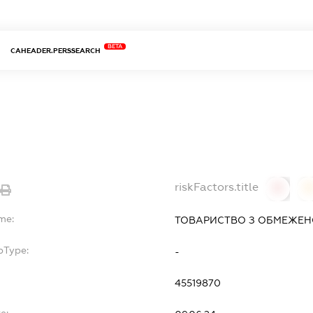
BETA
CAHEADER.PERSSEARCH
riskFactors.title
0
me:
ТОВАРИСТВО З ОБМЕЖЕН
bType:
-
45519870