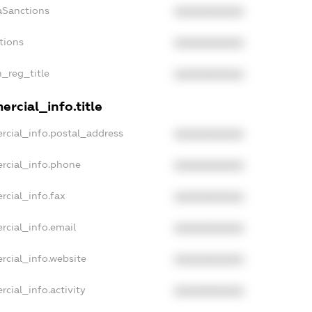
aSanctions
XXXXXXXXXX
tions
XXXXXXXXXX
n_reg_title
XXXXXXXXXX
rcial_info.title
rcial_info.postal_address
XXXXXXXXXX
rcial_info.phone
XXXXXXXXXX
rcial_info.fax
XXXXXXXXXX
rcial_info.email
XXXXXXXXXX
rcial_info.website
XXXXXXXXXX
cial_info.activity
XXXXXXXXXX