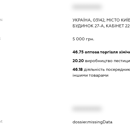
XXXXXXXXXX
s:
УКРАЇНА, 03142, МІСТО КИ
БУДИНОК 27-А, КАБІНЕТ 2
:
5 000 грн.
46.75
оптова торгівля хімі
20.20
виробництво пестициді
46.18
діяльність посередникі
іншими товарами
XXXXXXXXXX
bt
dossier.missingData