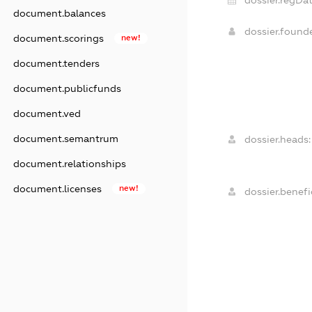
dossier.regDat
document.balances
dossier.found
document.scorings
new!
document.tenders
document.publicfunds
document.ved
document.semantrum
dossier.heads:
document.relationships
document.licenses
new!
dossier.benefic