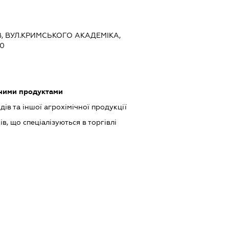
ЇВ, ВУЛ.КРИМСЬКОГО АКАДЕМІКА,
20
чними продуктами
в та іншої агрохімічної продукції
в, що спеціалізуються в торгівлі