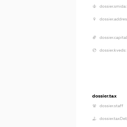
dossier.smida:
dossier.addres
dossier.capital
dossier.kveds:
dossier.tax
dossier.staff
dossier.taxDe