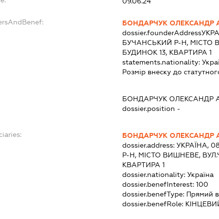
e:
09.06.24
ersAndBenef:
БОНДАРЧУК ОЛЕКСАНДР 
dossier.founderAddress
УКРА
БУЧАНСЬКИЙ Р-Н, МІСТО 
БУДИНОК 13, КВАРТИРА 1
statements.nationality:
Укра
Розмір внеску до статутног
БОНДАРЧУК ОЛЕКСАНДР 
dossier.position -
iaries:
БОНДАРЧУК ОЛЕКСАНДР 
dossier.address:
УКРАЇНА, 0
Р-Н, МІСТО ВИШНЕВЕ, ВУЛ
КВАРТИРА 1
dossier.nationality:
Україна
dossier.benefInterest:
100
dossier.benefType:
Прямий в
dossier.benefRole:
КІНЦЕВИ