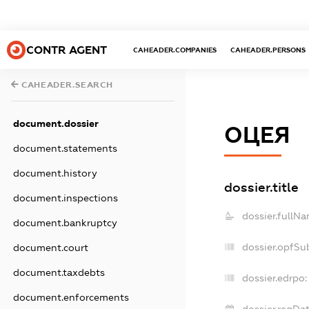
CONTR AGENT
CAHEADER.COMPANIES
CAHEADER.PERSONS
CAHEADER.SEARCH
document.dossier
ОЦЕЯ
document.statements
document.history
dossier.title
document.inspections
dossier.fullNa
document.bankruptcy
dossier.opfSu
document.court
document.taxdebts
dossier.edrpo:
document.enforcements