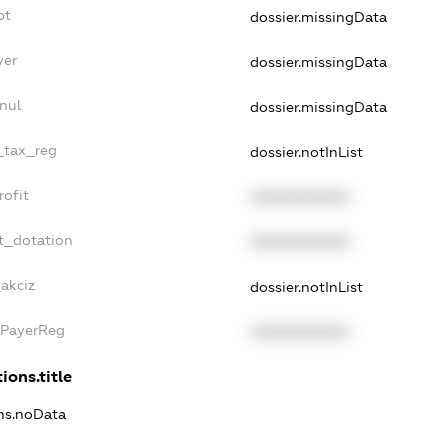
bt
dossier.missingData
yer
dossier.missingData
nul
dossier.missingData
e_tax_reg
dossier.notInList
rofit
XXXXXXXXXX
t_dotation
XXXXXXXXXX
_akciz
dossier.notInList
xPayerReg
XXXXXXXXXX
ions.title
ons.noData