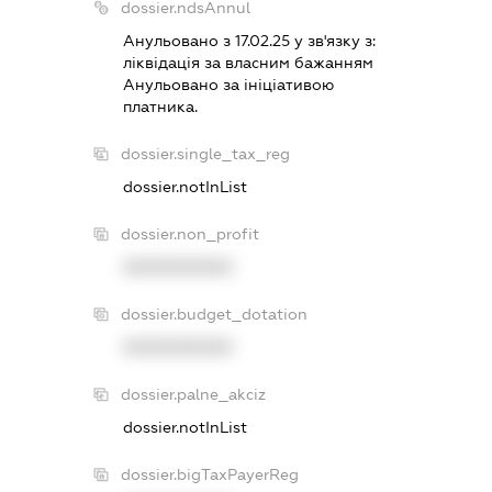
dossier.ndsAnnul
Анульовано з 17.02.25 у зв'язку з:
лiквiдацiя за власним бажанням
Анульовано за iнiцiативою
платника.
dossier.single_tax_reg
dossier.notInList
dossier.non_profit
XXXXXXXXXX
dossier.budget_dotation
XXXXXXXXXX
dossier.palne_akciz
dossier.notInList
dossier.bigTaxPayerReg