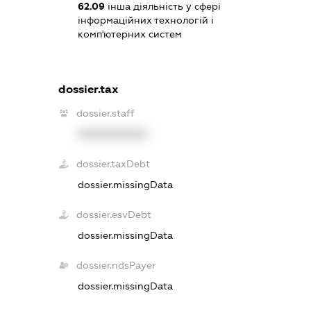
62.09
інша діяльність у сфері
інформаційних технологій і
комп'ютерних систем
dossier.tax
dossier.staff
XXXXXXXXXX
dossier.taxDebt
dossier.missingData
dossier.esvDebt
dossier.missingData
dossier.ndsPayer
dossier.missingData