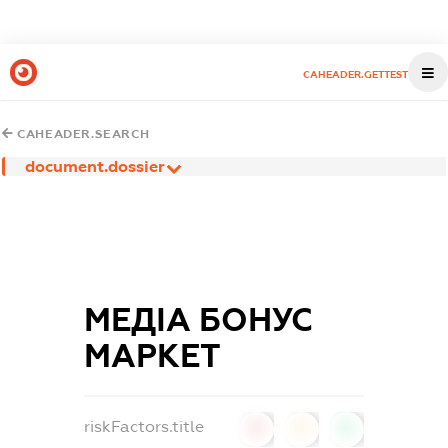
CAHEADER.GETTEST
CAHEADER.SEARCH
document.dossier
МЕДІА БОНУС
МАРКЕТ
riskFactors.title
0
0
0