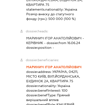
ВУЛ.ЙОРДАНСЬКА, БУДИНОК 2А,
КВАРТИРА 75
statements.nationality:
Україна
Розмір внеску до статутного
фонду (грн.):
500 000
(100 %)
dossier.heads:
МАРИНИЧ ІГОР АНАТОЛІЙОВИЧ
-
КЕРІВНИК
- dossier.from 16.06.24
dossier.position -
dossier.beneficiaries:
МАРИНИЧ ІГОР АНАТОЛІЙОВИЧ
dossier.address:
УКРАЇНА, 04211,
МІСТО КИЇВ, ВУЛ.ЙОРДАНСЬКА,
БУДИНОК 2А, КВАРТИРА 75
dossier.nationality:
Україна
dossier.benefInterest:
100
dossier.benefType:
Прямий
вирішальний вплив
dossier.benefRole:
КІНЦЕВИЙ