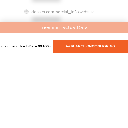
dossier.commercial_info.website
XXXXXXXXXX
freemium.actualData
dossier.commercial_info.activity
XXXXXXXXXX
document.dueToDate
09.10.25
SEARCH.ONMONITORING
freemium.exampleText_1
freemium.exampleText_2
freemium.anonymousPerSearch2
FREEMIUM.DETAILS
FREEMIUM.REGISTER