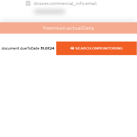
dossier.commercial_info.email
XXXXXXXXXX
dossier.commercial_info.website
freemium.actualData
XXXXXXXXXX
dossier.commercial_info.activity
document.dueToDate
31.07.24
SEARCH.ONMONITORING
XXXXXXXXXX
freemium.exampleText_1
freemium.exampleText_2
freemium.anonymousPerSearch2
FREEMIUM.DETAILS
FREEMIUM.REGISTER