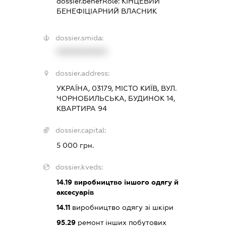
dossier.benefRole:
КІНЦЕВИЙ
БЕНЕФІЦІАРНИЙ ВЛАСНИК
dossier.smida:
XXXXXXXXXX
dossier.address:
УКРАЇНА, 03179, МІСТО КИЇВ, ВУЛ.
ЧОРНОБИЛЬСЬКА, БУДИНОК 14,
КВАРТИРА 94
dossier.capital:
5 000 грн.
dossier.kveds:
14.19
виробництво іншого одягу й
аксесуарів
14.11
виробництво одягу зі шкіри
95.29
ремонт інших побутових