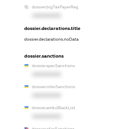
dossier.bigTaxPayerReg
XXXXXXXXXX
dossier.declarations.title
dossier.declarations.noData
dossier.sanctions
dossier.specSanctions
XXXXXXXXXX
dossier.rnboSanctions
XXXXXXXXXX
dossier.amkuBlackList
XXXXXXXXXX
dossier.ofacSanctions