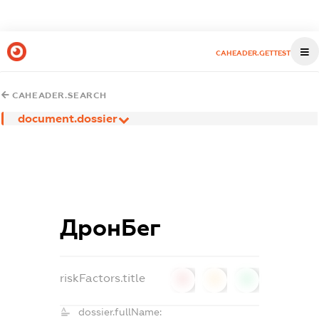
CAHEADER.GETTEST
CAHEADER.SEARCH
document.dossier
ДронБег
riskFactors.title
0
0
0
dossier.fullName: