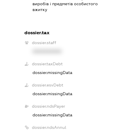
виробів і предметів особистого
вжитку
dossier.tax
dossier.staff
XXXXXXXXXX
dossier.taxDebt
dossier.missingData
dossier.esvDebt
dossier.missingData
dossier.ndsPayer
dossier.missingData
dossier.ndsAnnul