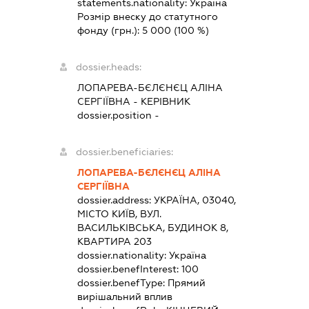
statements.nationality:
Україна
Розмір внеску до статутного
фонду (грн.):
5 000
(100 %)
dossier.heads:
ЛОПАРЕВА-БЄЛЄНЄЦ АЛІНА
СЕРГІЇВНА
-
КЕРІВНИК
dossier.position -
dossier.beneficiaries:
ЛОПАРЕВА-БЄЛЄНЄЦ АЛІНА
СЕРГІЇВНА
dossier.address:
УКРАЇНА, 03040,
МІСТО КИЇВ, ВУЛ.
ВАСИЛЬКІВСЬКА, БУДИНОК 8,
КВАРТИРА 203
dossier.nationality:
Україна
dossier.benefInterest:
100
dossier.benefType:
Прямий
вирішальний вплив