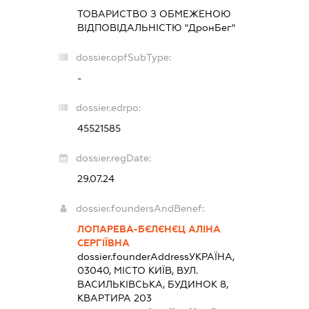
ТОВАРИСТВО З ОБМЕЖЕНОЮ
ВІДПОВІДАЛЬНІСТЮ "ДронБег"
dossier.opfSubType:
-
dossier.edrpo:
45521585
dossier.regDate:
29.07.24
dossier.foundersAndBenef:
ЛОПАРЕВА-БЄЛЄНЄЦ АЛІНА
СЕРГІЇВНА
dossier.founderAddress
УКРАЇНА,
03040, МІСТО КИЇВ, ВУЛ.
ВАСИЛЬКІВСЬКА, БУДИНОК 8,
КВАРТИРА 203