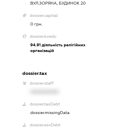
ВУЛ.ЗОРЯНА, БУДИНОК 20
dossier.capital:
0 грн.
dossier.kveds:
94.91
діяльність релігійних
організацій
dossier.tax
dossier.staff
XXXXXXXXXX
dossier.taxDebt
dossier.missingData
dossier.esvDebt