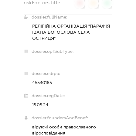
riskFactors.title
0
0
0
dossier.fullName:
РЕЛІГІЙНА ОРГАНІЗАЦІЯ "ПАРАФІЯ
ІВАНА БОГОСЛОВА СЕЛА
ОСТРИЦЯ"
dossier.opfSubType:
-
dossier.edrpo:
45530165
dossier.regDate:
15.05.24
dossier.foundersAndBenef:
віруючі особи православного
віросповідання