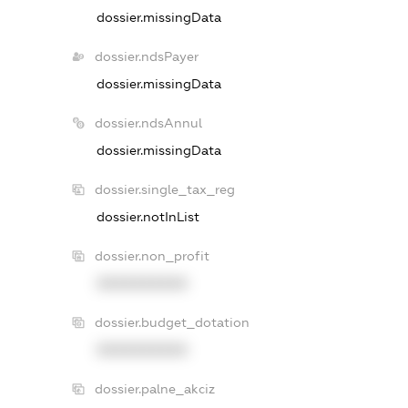
dossier.missingData
dossier.ndsPayer
dossier.missingData
dossier.ndsAnnul
dossier.missingData
dossier.single_tax_reg
dossier.notInList
dossier.non_profit
XXXXXXXXXX
dossier.budget_dotation
XXXXXXXXXX
dossier.palne_akciz