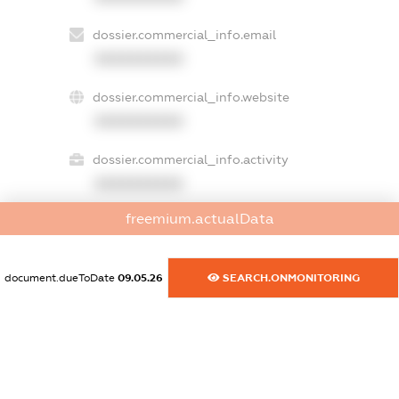
dossier.commercial_info.email
XXXXXXXXXX
dossier.commercial_info.website
XXXXXXXXXX
dossier.commercial_info.activity
XXXXXXXXXX
freemium.actualData
freemium.exampleText_1
freemium.exampleText_2
document.dueToDate
09.05.26
SEARCH.ONMONITORING
freemium.anonymousPerSearch2
FREEMIUM.DETAILS
FREEMIUM.REGISTER