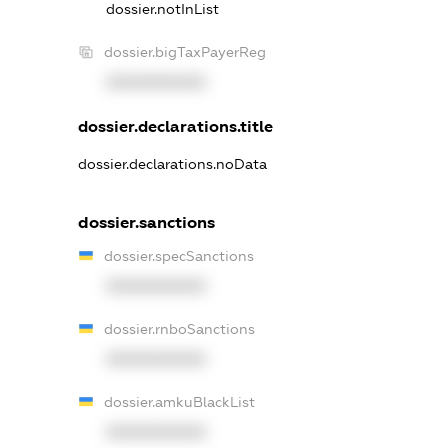
dossier.notInList
dossier.bigTaxPayerReg
XXXXXXXXXX
dossier.declarations.title
dossier.declarations.noData
dossier.sanctions
dossier.specSanctions
XXXXXXXXXX
dossier.rnboSanctions
XXXXXXXXXX
dossier.amkuBlackList
XXXXXXXXXX