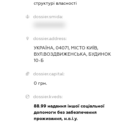
структурі власності
dossier.smida:
XXXXXXXXXX
dossier.address:
УКРАЇНА, 04071, МІСТО КИЇВ,
ВУЛ.ВОЗДВИЖЕНСЬКА, БУДИНОК
10-Б
dossier.capital:
0 грн.
dossier.kveds:
88.99
надання іншої соціальної
допомоги без забезпечення
проживання, н.в.і.у.