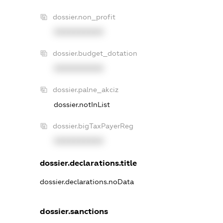
dossier.non_profit
XXXXXXXXXX
dossier.budget_dotation
XXXXXXXXXX
dossier.palne_akciz
dossier.notInList
dossier.bigTaxPayerReg
XXXXXXXXXX
dossier.declarations.title
dossier.declarations.noData
dossier.sanctions