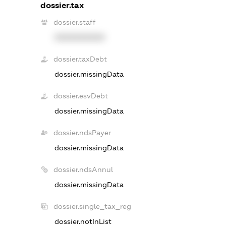
dossier.tax
dossier.staff
XXXXXXXXXX
dossier.taxDebt
dossier.missingData
dossier.esvDebt
dossier.missingData
dossier.ndsPayer
dossier.missingData
dossier.ndsAnnul
dossier.missingData
dossier.single_tax_reg
dossier.notInList