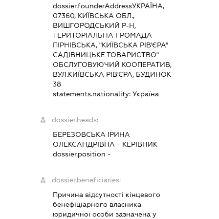
dossier.founderAddress
УКРАЇНА,
07360, КИЇВСЬКА ОБЛ.,
ВИШГОРОДСЬКИЙ Р-Н,
ТЕРИТОРІАЛЬНА ГРОМАДА
ПІРНІВСЬКА, "КИЇВСЬКА РІВ'ЄРА"
САДІВНИЦЬКЕ ТОВАРИСТВО"
ОБСЛУГОВУЮЧИЙ КООПЕРАТИВ,
ВУЛ.КИЇВСЬКА РІВ'ЄРА, БУДИНОК
38
statements.nationality:
Україна
dossier.heads:
БЕРЕЗОВСЬКА ІРИНА
ОЛЕКСАНДРІВНА
-
КЕРІВНИК
dossier.position -
dossier.beneficiaries:
Причина відсутності кінцевого
бенефіціарного власника
юридичної особи зазначена у