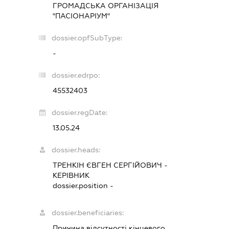
ГРОМАДСЬКА ОРГАНІЗАЦІЯ
"ПАСІОНАРІУМ"
dossier.opfSubType:
-
dossier.edrpo:
45532403
dossier.regDate:
13.05.24
dossier.heads:
ТРЕНКІН ЄВГЕН СЕРГІЙОВИЧ
-
КЕРІВНИК
dossier.position -
dossier.beneficiaries:
Причина відсутності кінцевого