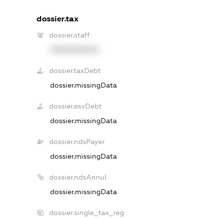
dossier.tax
dossier.staff
XXXXXXXXXX
dossier.taxDebt
dossier.missingData
dossier.esvDebt
dossier.missingData
dossier.ndsPayer
dossier.missingData
dossier.ndsAnnul
dossier.missingData
dossier.single_tax_reg