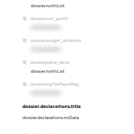
dossier.notInList
dossier.non_profit
XXXXXXXXXX
dossier.budget_dotation
XXXXXXXXXX
dossier.palne_akciz
dossier.notInList
dossier.bigTaxPayerReg
XXXXXXXXXX
dossier.declarations.title
dossier.declarations.noData