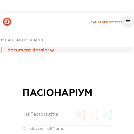
CAHEADER.GETTEST
CAHEADER.SEARCH
document.dossier
ПАСІОНАРІУМ
riskFactors.title
0
0
0
dossier.fullName: