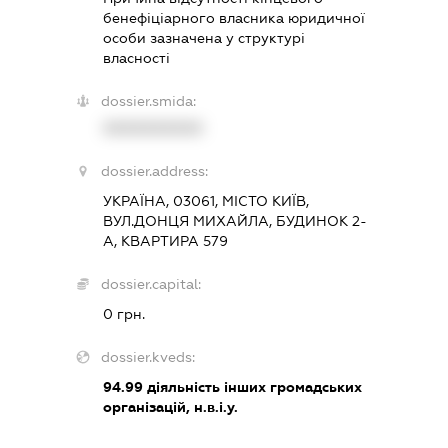
бенефіціарного власника юридичної
особи зазначена у структурі
власності
dossier.smida:
XXXXXXXXXX
dossier.address:
УКРАЇНА, 03061, МІСТО КИЇВ,
ВУЛ.ДОНЦЯ МИХАЙЛА, БУДИНОК 2-
А, КВАРТИРА 579
dossier.capital:
0 грн.
dossier.kveds:
94.99
діяльність інших громадських
організацій, н.в.і.у.